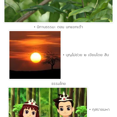
• นิทานธรรมะ ตอน นกแขกเต้า
• บุญไม่ช่วย ๒ เขียนโดย สืบ
ธรรมไทย
• กุสราชมหา