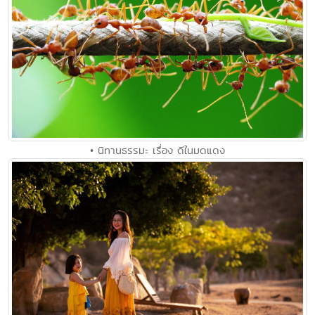
• นิทานธรรมะ เรื่อง ดีในมดแดง