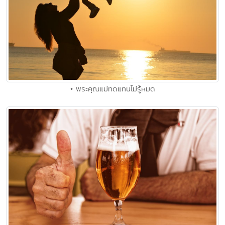
• พระคุณแม่ทดแทนไม่รู้หมด