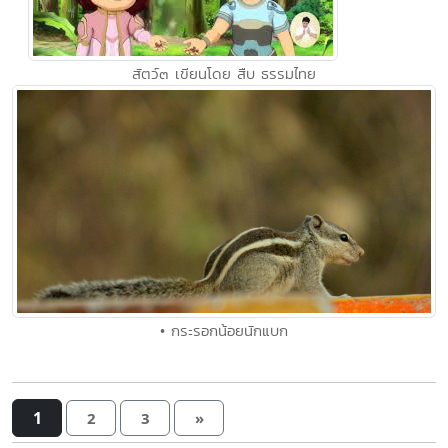
สัตว์๓ เขียนโดย สืบ ธรรมไทย
• กระรอกน้อยนักแบก
1
2
3
»