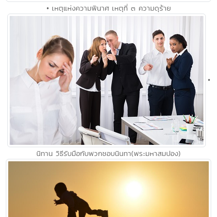
• เหตุแห่งความพินาศ เหตุที่ ๓ ความดุร้าย
•
นิทาน วิธีรับมือกับพวกชอบนินทา(พระมหาสมปอง)