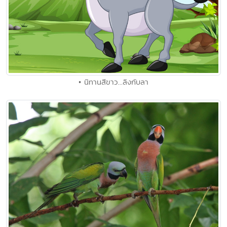
• นิทานสีขาว...ลิงกับลา