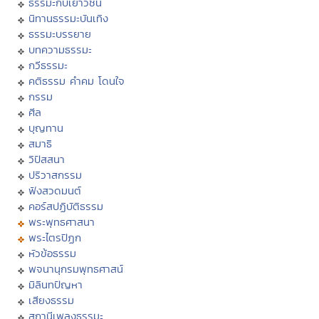
ธรรมะกับเยาวชน
นิทานธรรมะบันเทิง
ธรรมะบรรยาย
บทความธรรมะ
กวีธรรมะ
คติธรรม คำคม โดนใจ
กรรม
ศีล
บุญทาน
สมาธิ
วิปัสสนา
ปริวาสกรรม
ฟังสวดมนต์
คอร์สปฏิบัติธรรม
พระพุทธศาสนา
พระไตรปิฏก
หัวข้อธรรม
พจนานุกรมพุทธศาสน์
มิลินทปัญหา
เสียงธรรม
สถานีเพลงธรรมะ