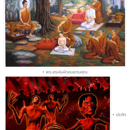
• พระอรหันห์ตอบแทนคุณ
• ปรทัต