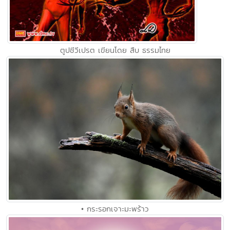
ตูปชีวีเปรต เขียนโดย สืบ ธรรมไทย
• กระรอกเจาะมะพร้าว