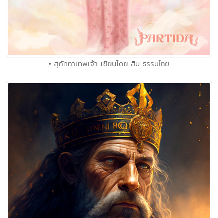
• สุภัททาเทพเจ้า เขียนโดย สืบ ธรรมไทย