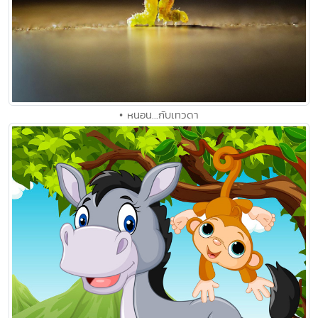
• หนอน...กับเทวดา