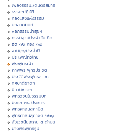
เพลงธรรมะ/ดนตรีสมาธิ
ธรรมะปฏิบัติ
คลังแสงแห่งธรรม
บทสวดมนต์
หลักธรรมนำสุขฯ
กรรมฐานประจำวันเกิด
ฮีต ๑๒ คอง ๑๔
งานบุญประจำปี
ประเพณีทั่วไทย
พระพุทธเจ้า
ภาพพระพุทธประวัติ
ประวัติพระพุทธสาวก
ทศชาติชาดก
นิทานชาดก
พุทธวจนในธรรมบท
มงคล ๓๘ ประการ
พุทธศาสนสุภาษิต
พุทธศาสนสุภาษิต ๖๒๑
สังเวชนียสถาน ๔ ตำบล
ปางพระพุทธรูป