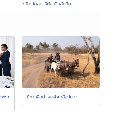
• ฝึกหัดสมาธิต้องมีหลักยึด
า(พระ
นิทานอีสป...พ่อค้าเกลือกับลา