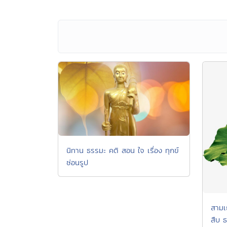
นิทาน ธรรมะ คติ สอน ใจ เรื่อง ทุกข์
ซ่อนรูป
สามเ
สืบ 