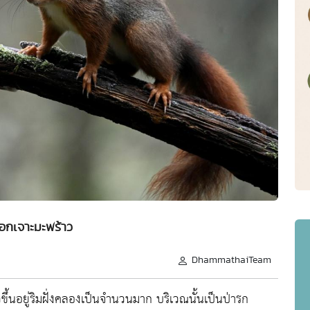
อกเจาะมะพร้าว
DhammathaiTeam
้าวขึ้นอยู่ริมฝั่งคลองเป็นจำนวนมาก บริเวณนั้นเป็นป่ารก