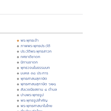
พระพุทธเจ้า
ภาพพระพุทธประวัติ
ประวัติพระพุทธสาวก
ทศชาติชาดก
นิทานชาดก
พุทธวจนในธรรมบท
มงคล ๓๘ ประการ
พุทธศาสนสุภาษิต
พุทธศาสนสุภาษิต ๖๒๑
สังเวชนียสถาน ๔ ตำบล
ปางพระพุทธรูป
พระพุทธรูปสำคัญ
พระพุทธศาสนาในไทย