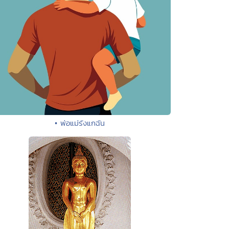
• พ่อแม่รังแกฉัน