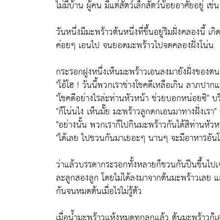
ไม่มีบ้าน ผู้คน มีแต่สัตว์เล็กสัตว์น้อยอาศัยอยู่
วันหนึ่งมีมะพร้าวต้นหนึ่งที่ขึ้นอยู่ริมฝั่งคลองนี
ค่อยๆ เอนไป จนยอดมะพร้าวไปจดคลองฝั่งโน่น
กระรอกฝูงหนึ่งเห็นมะพร้าวเอนลงมายังฝั่งของตน 
"โอ้โฮ ! วันนี้พวกเราช่างโชคดีเหลือเกิน ลาภปากแ
"โชคดีอย่างไรล่ะท่านหัวหน้า ช่วยบอกหน่อยซิ" 
"ก็โน่นไง เห็นมั๊ย มะพร้าวลูกดกเอนมาทางฝั่งเรา"
"อย่างนั้น พวกเราก็ไปกินมะพร้าวกันได้สิท่านหัวห
"ได้เลย ไปชวนกันมาเยอะๆ นานๆ จะมีอาหารอันโอช
ว่าแล้วบรรดากระรอกทั้งหลายก็ชวนกันปีนขึ้นไปเจ
ละลูกสองลูก โดยไม่ได้ลงมาจากต้นมะพร้าวเลย แล
กันจนหมดต้นเมื่อไรไม่รู้ตัว
เมื่อน้ำมะพร้าวแห้งหมดทุกลูกแล้ว ต้นมะพร้าวก็เ