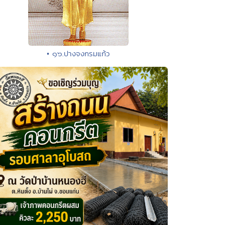
• ๑๖.ปางจงกรมแก้ว