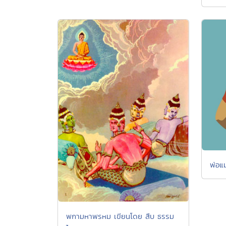
พ่อแม
พกามหาพรหม เขียนโดย สืบ ธรรม