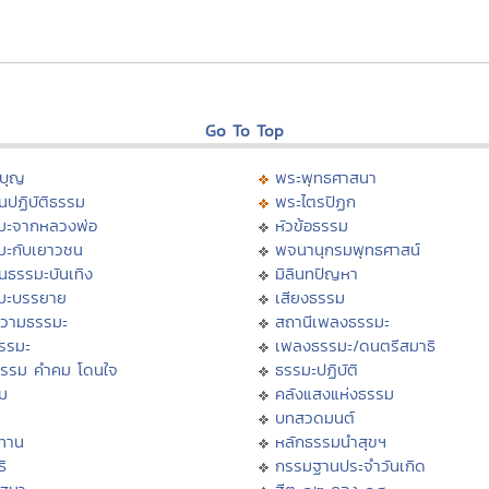
Go To Top
บุญ
พระพุทธศาสนา
นปฏิบัติธรรม
พระไตรปิฏก
มะจากหลวงพ่อ
หัวข้อธรรม
มะกับเยาวชน
พจนานุกรมพุทธศาสน์
นธรรมะบันเทิง
มิลินทปัญหา
มะบรรยาย
เสียงธรรม
วามธรรมะ
สถานีเพลงธรรมะ
ธรรมะ
เพลงธรรมะ/ดนตรีสมาธิ
ธรรม คำคม โดนใจ
ธรรมะปฏิบัติ
ม
คลังแสงแห่งธรรม
บทสวดมนต์
ทาน
หลักธรรมนำสุขฯ
ิ
กรรมฐานประจำวันเกิด