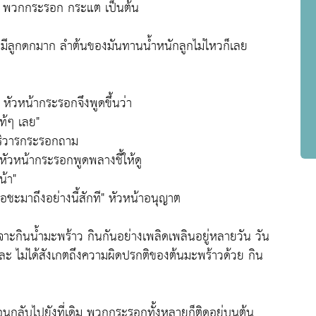
 เช่น พวกกระรอก กระแต เป็นต้น
้ เกิดมีลูกดกมาก ลำต้นของมันทานน้ำหนักลูกไม่ไหวก็เลย
หัวหน้ากระรอกจึงพูดขึ้นว่า
ท้ๆ เลย"
บริวารกระรอกถาม
 หัวหน้ากระรอกพูดพลางชี้ให้ดู
น้า"
ะมาถึงอย่างนี้สักที" หัวหน้าอนุญาต
าะกินน้ำมะพร้าว กินกันอย่างเพลิดเพลินอยู่หลายวัน วัน
ะ ไม่ได้สังเกตถึงความผิดปรกติของต้นมะพร้าวด้วย กิน
อนกลับไปยังที่เดิม พวกกระรอกทั้งหลายก็ติดอยู่บนต้น