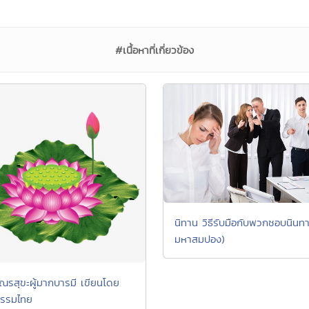
#เนื้อหาที่เกี่ยวข้อง
นิทาน วิธีรับมือกับพวกชอบนินท
มหาสมปอง)
ณรสุขะผู้มากบารมี เขียนโดย
ธรรมไทย