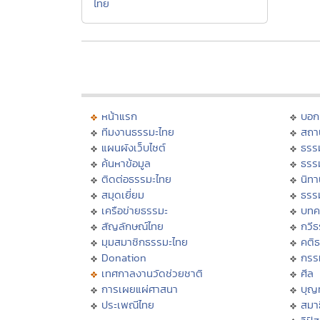
ไทย
หน้าแรก
บอก
ทีมงานธรรมะไทย
สถา
แผนผังเว็บไซต์
ธรร
ค้นหาข้อมูล
ธรร
ติดต่อธรรมะไทย
นิทา
สมุดเยี่ยม
ธรร
เครือข่ายธรรมะ
บทค
สัญลักษณ์ไทย
กวี
มุมสมาชิกธรรมะไทย
คติ
Donation
กรร
เทศกาลงานวัดช่วยชาติ
ศีล
การเผยแผ่ศาสนา
บุญ
ประเพณีไทย
สมาธ