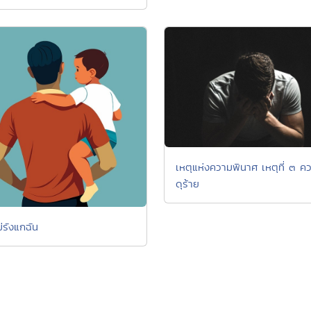
เหตุแห่งความพินาศ เหตุที่ ๓ ค
ดุร้าย
่รังแกฉัน