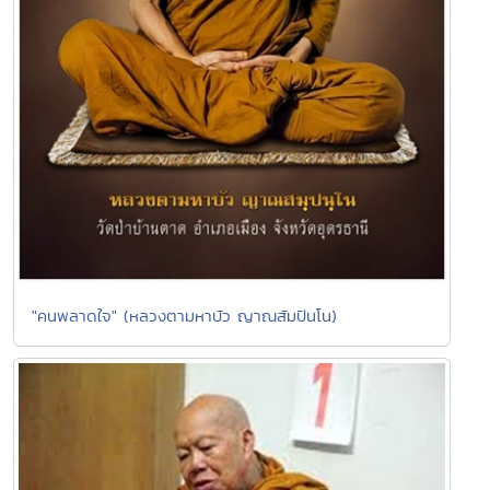
"คนพลาดใจ" (หลวงตามหาบัว ญาณสัมปันโน)