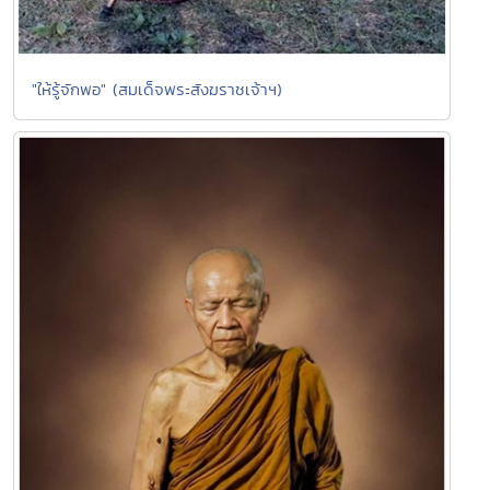
"ให้รู้จักพอ" (สมเด็จพระสังฆราชเจ้าฯ)