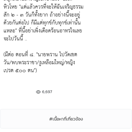
หิวโหย
"แต่แล้วควรที่จะให้ฉันเจริญธรรม
สัก ๒ - ๓ วันก็ทั้งยาก ถ้าอย่างนี้จะอยู่
ด้วยกันต่อไป ก็มีแต่ทุกข์กับทุกข์เท่านั้น
แหละ"
ที่นี้อย่าเพิ่งเดือดร้อนอาทรใจเลย
จะไปวันนี้ ..
(มีต่อ ตอนที่ ๘. "นายพราน ไปวัดเชต
วัน/พบพระราชา/งูเหลือมใหญ่/หญิง
เปรต ๕๐๐ ตน")
6,697
#เนื้อหาที่เกี่ยวข้อง