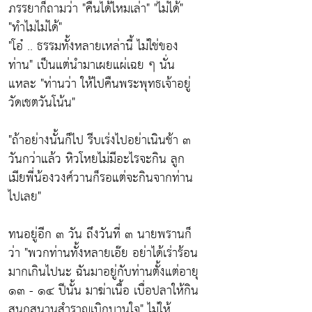
ภรรยาก็ถามว่า "คืนได้ไหมเล่า" "ไม่ได้"
"ทำไมไม่ได้"
"โอ๋ .. ธรรมทั้งหลายเหล่านี้ ไม่ใช่ของ
ท่าน"
เป็นแต่นำมาเผยแผ่เฉย ๆ นั่น
แหละ
"ท่านว่า ให้ไปคืนพระพุทธเจ้าอยู่
วัดเชตวันโน้น"
"ถ้าอย่างนั้นก็ไป รีบเร่งไปอย่าเนินช้า ๓
วันกว่าแล้ว หิวโหยไม่มีอะไรจะกิน ลูก
เมียพี่น้องวงศ์วานก็รอแต่จะกินจากท่าน
ไปเลย"
ทนอยู่อีก ๓ วัน ถึงวันที่ ๓ นายพรานก็
ว่า
"พวกท่านทั้งหลายเอ๊ย อย่าได้เร่าร้อน
มากเกินไปนะ ฉันมาอยู่กับท่านตั้งแต่อายุ
๑๓ - ๑๔ ปีนั้น มาฆ่าเนื้อ เบื่อปลาให้กิน
สนุกสนานสำราญเบิกบานใจ"
ไม่ให้