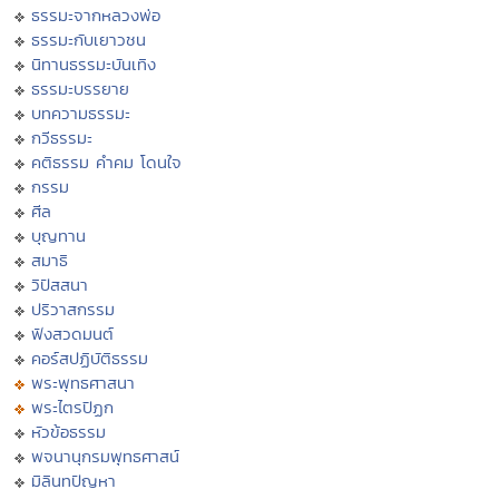
ธรรมะจากหลวงพ่อ
ธรรมะกับเยาวชน
นิทานธรรมะบันเทิง
ธรรมะบรรยาย
บทความธรรมะ
กวีธรรมะ
คติธรรม คำคม โดนใจ
กรรม
ศีล
บุญทาน
สมาธิ
วิปัสสนา
ปริวาสกรรม
ฟังสวดมนต์
คอร์สปฏิบัติธรรม
พระพุทธศาสนา
พระไตรปิฏก
หัวข้อธรรม
พจนานุกรมพุทธศาสน์
มิลินทปัญหา