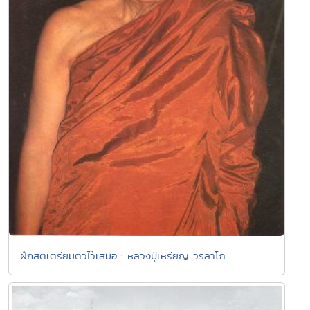
ฝึกสติเตรียมตัวไว้เสมอ : หลวงปู่เหรียญ วรลาโภ