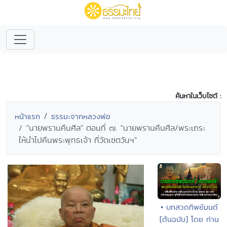
ค้นหาในเว็บไซต์ :
หน้าแรก
ธรรมะจากหลวงพ่อ
"นายพรานคืนศีล" ตอนที่ ๗. "นายพรานคืนศีล/พระเถระ
ให้นำไปคืนพระพุทธเจ้า ที่วัดเชตวันฯ"
• บทสวดทิพย์มนต์
[ต้นฉบับ] โดย ท่าน