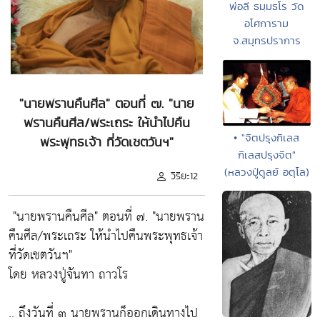
พ่อลี ธมฺมธโร วัด
อโศการาม
จ.สมุทรปราการ
"นายพรานคืนศีล" ตอนที่ ๗. "นาย
พรานคืนศีล/พระเถระ ให้นำไปคืน
• "จิตปรุงกิเลส
พระพุทธเจ้า ที่วัดเชตวันฯ"
กิเลสปรุงจิต"
(หลวงปู่ดูลย์ อตุโล)
วิริยะ12
"นายพรานคืนศีล" ตอนที่ ๗. "นายพราน
คืนศีล/พระเถระ ให้นำไปคืนพระพุทธเจ้า
ที่วัดเชตวันฯ"
โดย หลวงปู่จันทา ถาวโร
.. ถึงวันที่ ๓ นายพรานก็ออกเดินทางไป