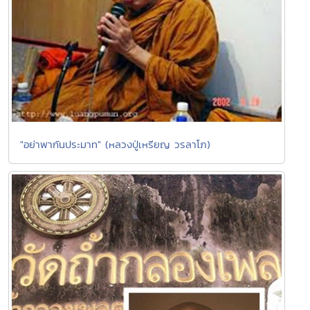
"อย่าพากันประมาท" (หลวงปู่เหรียญ วรลาโภ)