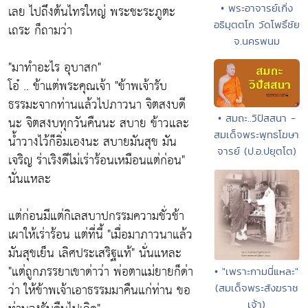
เลย ไปถึงต้นไทรใหญ่ พระชะระภูตะ
• พระอาจารย์เกิ่ง
อธิมุตตโก วัดโพธิ์ชัย
เถระ ก็ถามว่า
จ.นครพนม
"มาทำอะไร อุบาสก"
โอ๋ .. ข้าแต่พระคุณเจ้า
"ข้าพเจ้ารับ
ธรรมะจากท่านแล้วไปภาวนา จิตสงบดี
• สมถะ..วิปัสสนา -
นะ จิตสงบทุกวันคืนนะ สบาย ข้าวและ
สมเด็จพระพุทธโฆษา
น้ำวางไว้ก็อิ่มเองนะ สบายมันสุข มัน
จารย์ (ป.อ.ปยุตโต)
เจริญ ร่าเริงดีไม่เร่าร้อนเหมือนแต่ก่อน"
นั่นแหละ
แต่ก่อนมีแต่กิเลสบาปกรรมความชั่วช้า
เผาให้เร่าร้อน แต่ที่นี้
"เมื่อมาภาวนาแล้ว
มันสุขเย็น เลิศประเสริฐแท้"
นั่นแหละ
"แต่ถูกภรรยาเขาด่าว่า พ่อตาแม่ยายก็ด่า
• "เพราะกามนี่แหละ"
ว่า ให้ข้าพเจ้าเอาธรรมมาคืนแก่ท่าน ขอ
(สมเด็จพระสังฆราช
เจ้า)