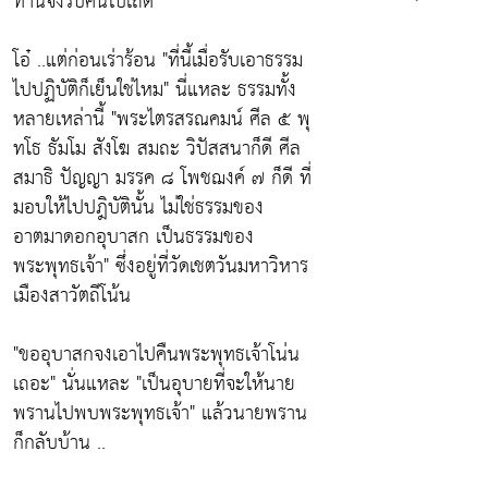
ท่านจงรับคืนไปเถิด"
โอ๋ ..แต่ก่อนเร่าร้อน
"ที่นี้เมื่อรับเอาธรรม
ไปปฏิบัติก็เย็นใช่ไหม"
นี่แหละ ธรรมทั้ง
หลายเหล่านี้
"พระไตรสรณคมน์ ศีล ๕ พุ
ทโธ ธัมโม สังโฆ สมถะ วิปัสสนาก็ดี ศีล
สมาธิ ปัญญา มรรค ๘ โพชฌงค์ ๗ ก็ดี ที่
มอบให้ไปปฎิบัตินั้น ไม่ใช่ธรรมของ
อาตมาดอกอุบาสก เป็นธรรมของ
พระพุทธเจ้า"
ซึ่งอยู่ที่วัดเชตวันมหาวิหาร
เมืองสาวัตถีโน้น
"ขออุบาสกจงเอาไปคืนพระพุทธเจ้าโน่น
เถอะ"
นั่นแหละ
"เป็นอุบายที่จะให้นาย
พรานไปพบพระพุทธเจ้า"
แล้วนายพราน
ก็กลับบ้าน ..