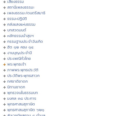
เสียงธรรม
สถานีเพลงธรรมะ
เพลงธรรมะ/ดนตรีสมาธิ
ธรรมะปฏิบัติ
คลังแสงแห่งธรรม
บทสวดมนต์
หลักธรรมนำสุขฯ
กรรมฐานประจำวันเกิด
ฮีต ๑๒ คอง ๑๔
งานบุญประจำปี
ประเพณีทั่วไทย
พระพุทธเจ้า
ภาพพระพุทธประวัติ
ประวัติพระพุทธสาวก
ทศชาติชาดก
นิทานชาดก
พุทธวจนในธรรมบท
มงคล ๓๘ ประการ
พุทธศาสนสุภาษิต
พุทธศาสนสุภาษิต ๖๒๑
สังเวชนียสถาน ๔ ตำบล