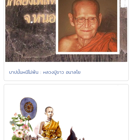
บาปนั้นหนีไม่พ้น : หลวงปู่ขาว อนาลโย