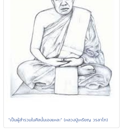
"เป็นผู้สำรวมในศีลนั้นเองแหละ" (หลวงปู่เหรียญ วรลาโภ)