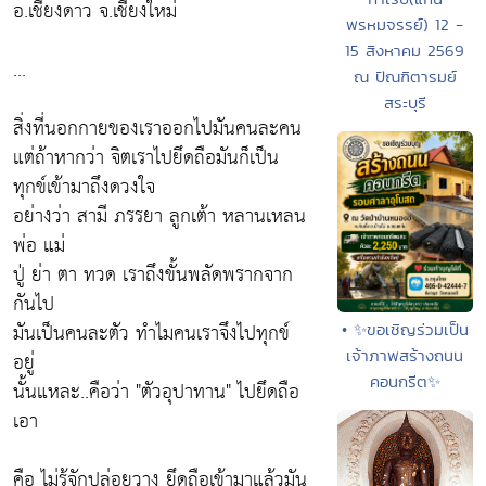
อ.เชียงดาว จ.เชียงใหม่
พรหมจรรย์) 12 -
15 สิงหาคม 2569
...
ณ ปัณฑิตารมย์
สระบุรี
สิ่งที่นอกกายของเราออกไปมันคนละคน
แต่ถ้าหากว่า จิตเราไปยึดถือมันก็เป็น
ทุกข์เข้ามาถึงดวงใจ
อย่างว่า สามี ภรรยา ลูกเต้า หลานเหลน
พ่อ แม่
ปู่ ย่า ตา ทวด เราถึงขั้นพลัดพรากจาก
กันไป
มันเป็นคนละตัว ทำไมคนเราจึงไปทุกข์
• ✨ขอเชิญร่วมเป็น
เจ้าภาพสร้างถนน
อยู่
คอนกรีต✨
นั้นแหละ..คือว่า "ตัวอุปาทาน" ไปยึดถือ
เอา
คือ
ไม่รู้จักปล่อยวาง ยึดถือเข้ามาแล้วมัน