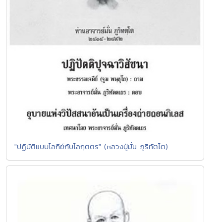
"ปฏิบัติแบบโลกีย์กับโลกุตตร" (หลวงปู่มั่น ภูริทัตโต)