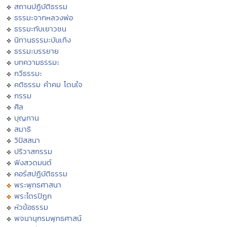
สถานปฏิบัติธรรม
ธรรมะจากหลวงพ่อ
ธรรมะกับเยาวชน
นิทานธรรมะบันเทิง
ธรรมะบรรยาย
บทความธรรมะ
กวีธรรมะ
คติธรรม คำคม โดนใจ
กรรม
ศีล
บุญทาน
สมาธิ
วิปัสสนา
ปริวาสกรรม
ฟังสวดมนต์
คอร์สปฏิบัติธรรม
พระพุทธศาสนา
พระไตรปิฏก
หัวข้อธรรม
พจนานุกรมพุทธศาสน์