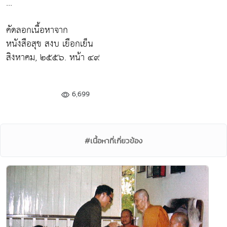
...
คัดลอกเนื้อหาจาก
หนังสือสุข สงบ เยือกเย็น
สิงหาคม, ๒๕๕๖. หน้า ๔๙
6,699
#เนื้อหาที่เกี่ยวข้อง