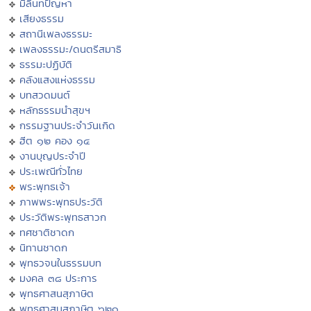
มิลินทปัญหา
เสียงธรรม
สถานีเพลงธรรมะ
เพลงธรรมะ/ดนตรีสมาธิ
ธรรมะปฏิบัติ
คลังแสงแห่งธรรม
บทสวดมนต์
หลักธรรมนำสุขฯ
กรรมฐานประจำวันเกิด
ฮีต ๑๒ คอง ๑๔
งานบุญประจำปี
ประเพณีทั่วไทย
พระพุทธเจ้า
ภาพพระพุทธประวัติ
ประวัติพระพุทธสาวก
ทศชาติชาดก
นิทานชาดก
พุทธวจนในธรรมบท
มงคล ๓๘ ประการ
พุทธศาสนสุภาษิต
พุทธศาสนสุภาษิต ๖๒๑