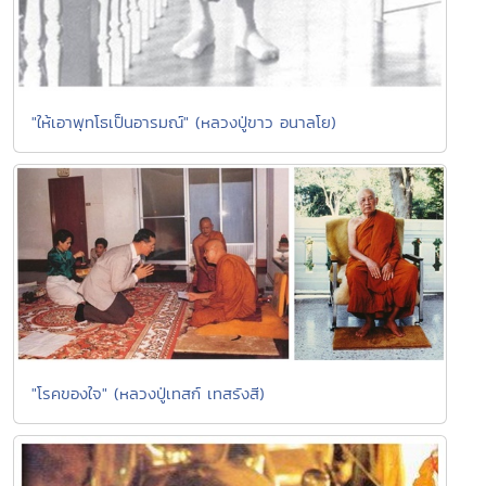
"ให้เอาพุทโธเป็นอารมณ์" (หลวงปู่ขาว อนาลโย)
"โรคของใจ" (หลวงปู่เทสก์ เทสรังสี)