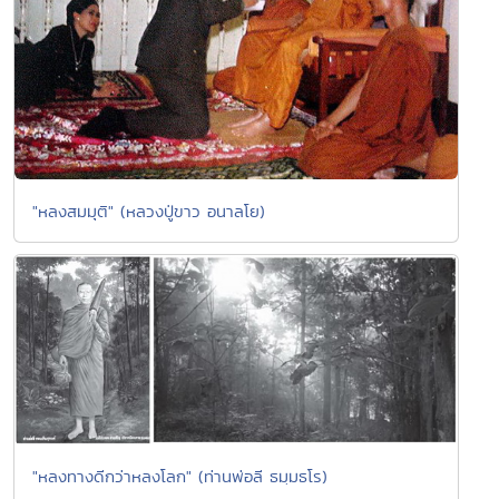
"หลงสมมุติ" (หลวงปู่ขาว อนาลโย)
"หลงทางดีกว่าหลงโลก" (ท่านพ่อลี ธมฺมธโร)