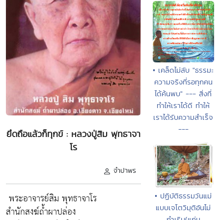
• เคล็ดไม่ลับ "ธรรมะ
ความจริงที่รอทุกคน
ได้ค้นพบ" --- สิ่งที่
ทำให้เราได้ดี ทำให้
เราได้รับความสำเร็จ
---
ยึดถือแล้วก็ทุกข์ : หลวงปู่สิม พุทธาจา
โร
จำปาพร
• ปฏิบัติธรรมวันแม่
พระอาจารย์สิม พุทธาจาโร
แบบเจโตวิมุติอันไม่
สำนักสงฆ์ถ้ำผาปล่อง
กำเริบ(แก่น