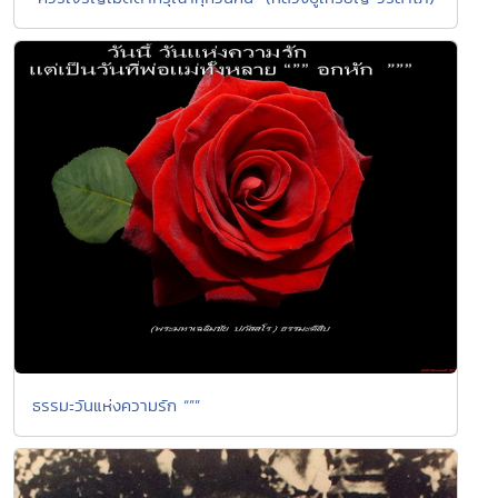
ธรรมะวันแห่งความรัก “””