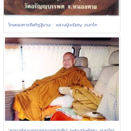
โทษของการถือทิฏฐิมานะ : หลวงปู่เหรียญ วรลาโภ
"ควรเจริญเมตตากรุณาทุกวันคืน" (หลวงปู่เหรียญ วรลาโภ)