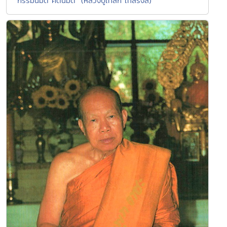
"กรรมนิมิต คตินิมิต" (หลวงปู่เทสก์ เทสรังสี)