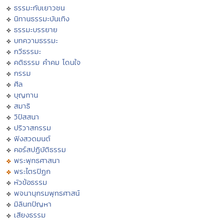
ธรรมะกับเยาวชน
นิทานธรรมะบันเทิง
ธรรมะบรรยาย
บทความธรรมะ
กวีธรรมะ
คติธรรม คำคม โดนใจ
กรรม
ศีล
บุญทาน
สมาธิ
วิปัสสนา
ปริวาสกรรม
ฟังสวดมนต์
คอร์สปฏิบัติธรรม
พระพุทธศาสนา
พระไตรปิฏก
หัวข้อธรรม
พจนานุกรมพุทธศาสน์
มิลินทปัญหา
เสียงธรรม