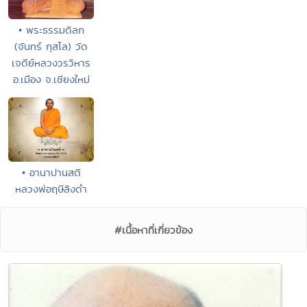
• พระธรรมดิลก
(จันทร์ กุสโล) วัด
เจดีย์หลวงวรวิหาร
อ.เมือง จ.เชียงใหม่
• อานาปานสติ
หลวงพ่อฤษีลิงดำ
#เนื้อหาที่เกี่ยวข้อง