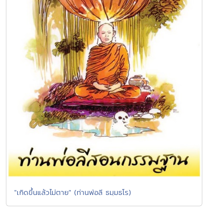
"เกิดขึ้นแล้วไม่ตาย" (ท่านพ่อลี ธมฺมธโร)