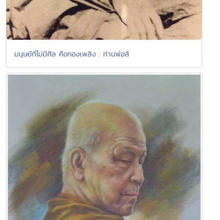
มนุษย์ที่ไม่มีศีล คือกองเพลิง : ท่านพ่อลี