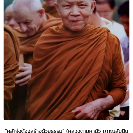
"หลักใจต้องสร้างด้วยธรรม" (หลวงตามหาบัว ญาณสัมปัน