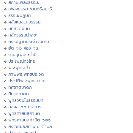
สถานีเพลงธรรมะ
เพลงธรรมะ/ดนตรีสมาธิ
ธรรมะปฏิบัติ
คลังแสงแห่งธรรม
บทสวดมนต์
หลักธรรมนำสุขฯ
กรรมฐานประจำวันเกิด
ฮีต ๑๒ คอง ๑๔
งานบุญประจำปี
ประเพณีทั่วไทย
พระพุทธเจ้า
ภาพพระพุทธประวัติ
ประวัติพระพุทธสาวก
ทศชาติชาดก
นิทานชาดก
พุทธวจนในธรรมบท
มงคล ๓๘ ประการ
พุทธศาสนสุภาษิต
พุทธศาสนสุภาษิต ๖๒๑
สังเวชนียสถาน ๔ ตำบล
ปางพระพุทธรูป