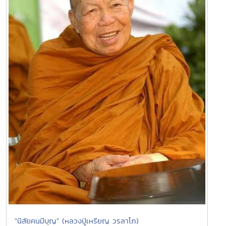
"นิสัยคนมีบุญ" (หลวงปู่เหรียญ วรลาโภ)