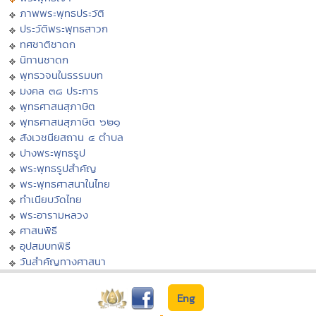
ภาพพระพุทธประวัติ
ประวัติพระพุทธสาวก
ทศชาติชาดก
นิทานชาดก
พุทธวจนในธรรมบท
มงคล ๓๘ ประการ
พุทธศาสนสุภาษิต
พุทธศาสนสุภาษิต ๖๒๑
สังเวชนียสถาน ๔ ตำบล
ปางพระพุทธรูป
พระพุทธรูปสำคัญ
พระพุทธศาสนาในไทย
ทำเนียบวัดไทย
พระอารามหลวง
ศาสนพิธี
อุปสมบทพิธี
วันสำคัญทางศาสนา
Eng