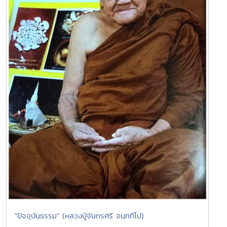
"ปัจจุบันธรรม" (หลวงปู่จันทรศรี จนฺททีโป)