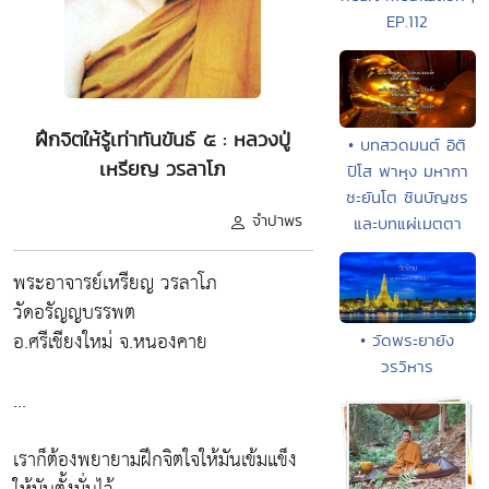
EP.112
ฝึกจิตให้รู้เท่าทันขันธ์ ๕ : หลวงปู่
• บทสวดมนต์ อิติ
เหรียญ วรลาโภ
ปิโส พาหุง มหากา
ชะยันโต ชินบัญชร
จำปาพร
และบทแผ่เมตตา
พระอาจารย์เหรียญ วรลาโภ
วัดอรัญญบรรพต
อ.ศรีเชียงใหม่ จ.หนองคาย
• วัดพระยายัง
วรวิหาร
...
เราก็ต้องพยายามฝึกจิตใจให้มันเข้มแข็ง