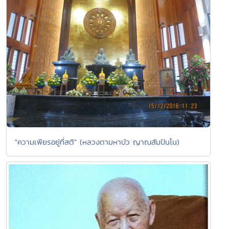
"ความเพียรอยู่ที่สติ" (หลวงตามหาบัว ญาณสัมปันโน)