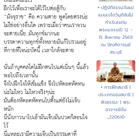
ให้มันตั้งมั่นไว้
ฝึกไว้เพื่อเราจะได้ไว้ไปต่อสู้กับ
• ปฏิบัติธรรมวันแม่
แบบเจโตวิมุติอันไม่
“มัจจุราช” คือ ความตาย พูดโดยตรงน่ะ
กำเริบ(แก่น
ไม่ใช่อย่างอื่นใด เพราะเมื่อว่าคนเราจวน
พรหมจรรย์) 12 -
จะตายเนี่ย..มันทุกข์มากนะ
15 สิงหาคม 2569
บรรดาความทุกข์ทั้งหลายมันก็ไปรวมอยู่
ณ ปัณฑิตารมย์
ที่กายที่ใจน่ะบัดนี้ เวลาใกล้จะตาย
สระบุรี
นั่นถ้าบุคคลใดไม่ฝึกตนไปแต่เนิ่นๆ นี้แล้ว
พอไปถึงเวลานั้น
จึงไปฝึกใจให้เข้มแข็ง จึงไปหัดอดหัดทน
• การฝึกสมาธิ |
น่ะไม่ไหว ไม่ไหวจริงๆน่ะ
ประเภทของสมาธิ |
มันต้องหัดอดหัดทนไปตั้งแต่ยังไม่เจ็บ
ฟังธรรมะ | พระ
หนัก
อาจารย์ต้น
นี่นั่งภาวนาไปเอ้ามันเจ็บมันปวดก็สอนใจ
_220610
ไว้
นี่แหละเรามีความเจ็บเป็นธรรมดาที่