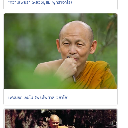
"ความเพียร" (หลวงปู่สิม พุทฺธาจาโร)
เพ่งนอก ลืมใน (พระไพศาล วิสาโล)