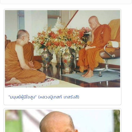
"มนุษย์ผู้มีใจสูง" (หลวงปู่เทสก์ เทสรังสี)