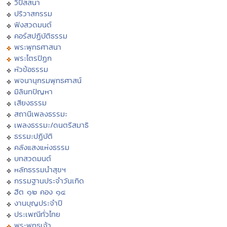
วิปัสสนา
ปริวาสกรรม
ฟังสวดมนต์
คอร์สปฏิบัติธรรม
พระพุทธศาสนา
พระไตรปิฏก
หัวข้อธรรม
พจนานุกรมพุทธศาสน์
มิลินทปัญหา
เสียงธรรม
สถานีเพลงธรรมะ
เพลงธรรมะ/ดนตรีสมาธิ
ธรรมะปฏิบัติ
คลังแสงแห่งธรรม
บทสวดมนต์
หลักธรรมนำสุขฯ
กรรมฐานประจำวันเกิด
ฮีต ๑๒ คอง ๑๔
งานบุญประจำปี
ประเพณีทั่วไทย
พระพุทธเจ้า