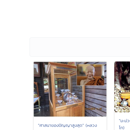
"มะม่ว
"ศาสนาของปัญญาสูงสุด" (หลวง
โท)