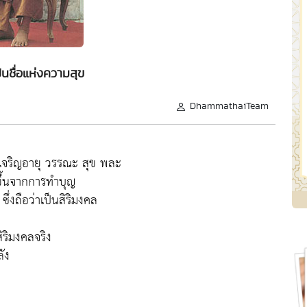
ป็นชื่อแห่งความสุข
DhammathaiTeam
ามเจริญอายุ วรรณะ สุข พละ
ขึ้นจากการทำบุญ
่งถือว่าเป็นสิริมงคล
ิริมงคลจริง
ัง