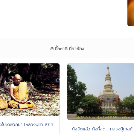
#เนื้อหาที่เกี่ยวข้อง
งใบเดียวกัน" (หลวงปู่ชา สุภัท
ถึงจิตแล้ว ถึงที่สุด : หลวงปู่เทสก์