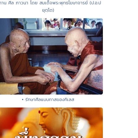
ทาน ศีล ภาวนา โดย สมเด็จพระพุทธโฆษาจารย์ (ป.อ.ป
ยุตฺโต)
• รักษาศีลแบบทาสของกิเลส