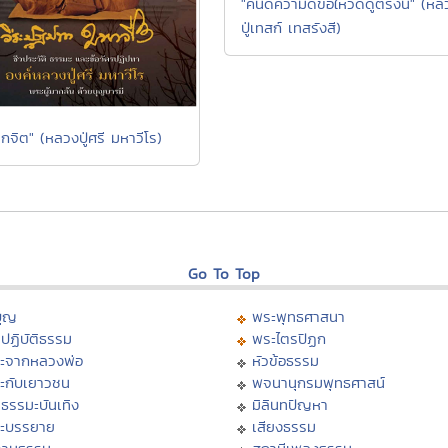
"คนดีความดีขอให้วัดดูตรงนี้" (หล
ปู่เทสก์ เทสรังสี)
กจิต" (หลวงปู่ศรี มหาวีโร)
Go To Top
บุญ
พระพุทธศาสนา
ปฏิบัติธรรม
พระไตรปิฏก
ะจากหลวงพ่อ
หัวข้อธรรม
ะกับเยาวชน
พจนานุกรมพุทธศาสน์
ธรรมะบันเทิง
มิลินทปัญหา
ะบรรยาย
เสียงธรรม