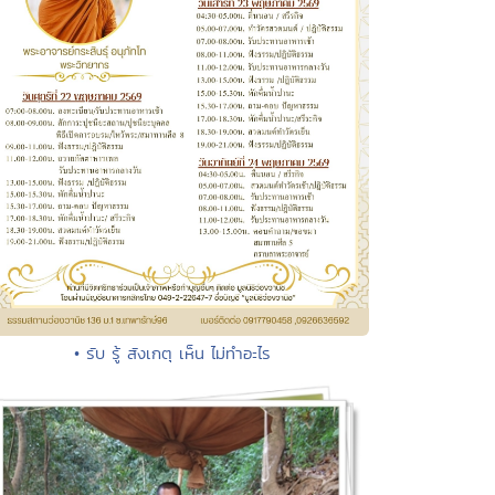
• รับ รู้ สังเกตุ เห็น ไม่ทำอะไร