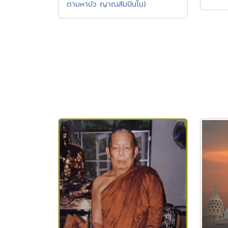
ตามหาบัว ญาณสัมปันโน)