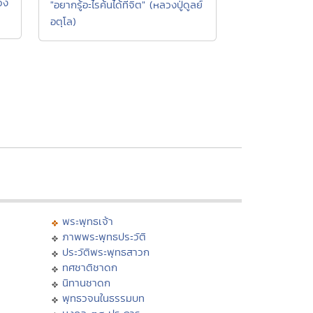
วง
"อยากรู้อะไรค้นได้ที่จิต" (หลวงปู่ดูลย์
อตุโล)
พระพุทธเจ้า
ภาพพระพุทธประวัติ
ประวัติพระพุทธสาวก
ทศชาติชาดก
นิทานชาดก
พุทธวจนในธรรมบท