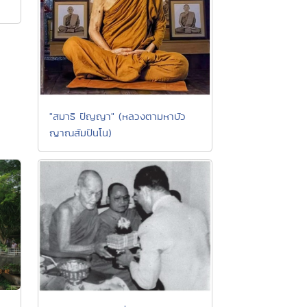
"สมาธิ ปัญญา" (หลวงตามหาบัว
ญาณสัมปันโน)