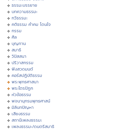
ธรรมะบรรยาย
บทความธรรมะ
กวีธรรมะ
คติธรรม คำคม โดนใจ
กรรม
ศีล
บุญทาน
สมาธิ
วิปัสสนา
ปริวาสกรรม
ฟังสวดมนต์
คอร์สปฏิบัติธรรม
พระพุทธศาสนา
พระไตรปิฏก
หัวข้อธรรม
พจนานุกรมพุทธศาสน์
มิลินทปัญหา
เสียงธรรม
สถานีเพลงธรรมะ
เพลงธรรมะ/ดนตรีสมาธิ