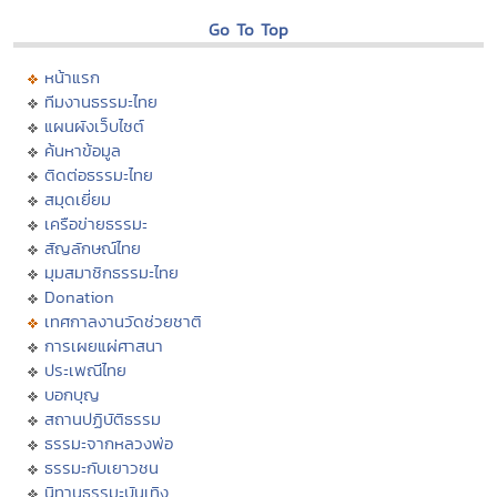
Go To Top
หน้าแรก
ทีมงานธรรมะไทย
แผนผังเว็บไซต์
ค้นหาข้อมูล
ติดต่อธรรมะไทย
สมุดเยี่ยม
เครือข่ายธรรมะ
สัญลักษณ์ไทย
มุมสมาชิกธรรมะไทย
Donation
เทศกาลงานวัดช่วยชาติ
การเผยแผ่ศาสนา
ประเพณีไทย
บอกบุญ
สถานปฏิบัติธรรม
ธรรมะจากหลวงพ่อ
ธรรมะกับเยาวชน
นิทานธรรมะบันเทิง