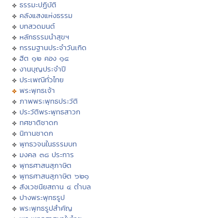
ธรรมะปฏิบัติ
คลังแสงแห่งธรรม
บทสวดมนต์
หลักธรรมนำสุขฯ
กรรมฐานประจำวันเกิด
ฮีต ๑๒ คอง ๑๔
งานบุญประจำปี
ประเพณีทั่วไทย
พระพุทธเจ้า
ภาพพระพุทธประวัติ
ประวัติพระพุทธสาวก
ทศชาติชาดก
นิทานชาดก
พุทธวจนในธรรมบท
มงคล ๓๘ ประการ
พุทธศาสนสุภาษิต
พุทธศาสนสุภาษิต ๖๒๑
สังเวชนียสถาน ๔ ตำบล
ปางพระพุทธรูป
พระพุทธรูปสำคัญ