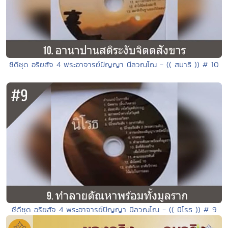
ซีดีชุด อริยสัจ 4 พระอาจารย์ปัญญา นีลวณฺโณ - (( สมาธิ )) # 10
ซีดีชุด อริยสัจ 4 พระอาจารย์ปัญญา นีลวณฺโณ - (( นิโรธ )) # 9