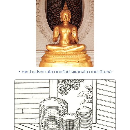
• ๓๒.ปางประทานโอวาทหรือปางแสดงโอวาทปาติโมกข์