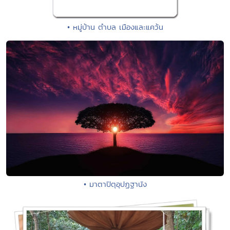
• หมู่บ้าน ตำบล เมืองและแคว้น
• มาตาปิตุอุปฏฐานัง