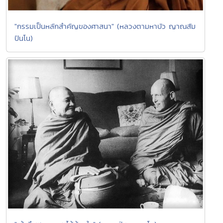
"กรรมเป็นหลักสำคัญของศาสนา" (หลวงตามหาบัว ญาณสัม
ปันโน)