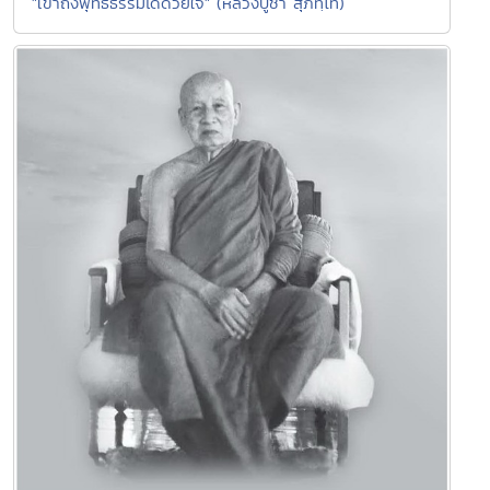
"เข้าถึงพุทธธรรมได้ด้วยใจ" (หลวงปู่ชา สุภทฺโท)