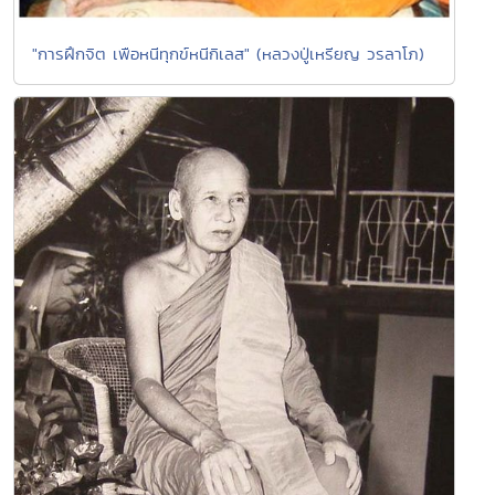
"การฝึกจิต เพือหนีทุกข์หนีกิเลส" (หลวงปู่เหรียญ วรลาโภ)