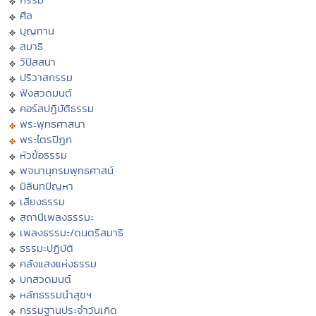
ศีล
บุญทาน
สมาธิ
วิปัสสนา
ปริวาสกรรม
ฟังสวดมนต์
คอร์สปฏิบัติธรรม
พระพุทธศาสนา
พระไตรปิฏก
หัวข้อธรรม
พจนานุกรมพุทธศาสน์
มิลินทปัญหา
เสียงธรรม
สถานีเพลงธรรมะ
เพลงธรรมะ/ดนตรีสมาธิ
ธรรมะปฏิบัติ
คลังแสงแห่งธรรม
บทสวดมนต์
หลักธรรมนำสุขฯ
กรรมฐานประจำวันเกิด