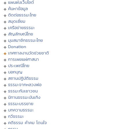
แผนผังเว็บไซต์
ค้นหาข้อมูล
ติดต่อธรรมะไทย
สมุดเยี่ยม
เครือข่ายธรรมะ
สัญลักษณ์ไทย
มุมสมาชิกธรรมะไทย
Donation
เทศกาลงานวัดช่วยชาติ
การเผยแผ่ศาสนา
ประเพณีไทย
บอกบุญ
สถานปฏิบัติธรรม
ธรรมะจากหลวงพ่อ
ธรรมะกับเยาวชน
นิทานธรรมะบันเทิง
ธรรมะบรรยาย
บทความธรรมะ
กวีธรรมะ
คติธรรม คำคม โดนใจ
กรรม