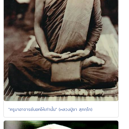
"ครูบาอาจารย์บอกให้เท่านั้น" (หลวงปู่ชา สุภทฺโท)