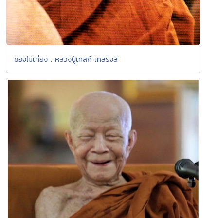
ของไม่เที่ยง : หลวงปู่เทสก์ เทสรังสี