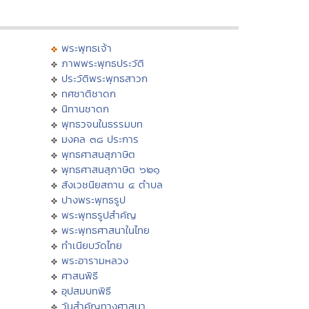
พระพุทธเจ้า
ภาพพระพุทธประวัติ
ประวัติพระพุทธสาวก
ทศชาติชาดก
นิทานชาดก
พุทธวจนในธรรมบท
มงคล ๓๘ ประการ
พุทธศาสนสุภาษิต
พุทธศาสนสุภาษิต ๖๒๑
สังเวชนียสถาน ๔ ตำบล
ปางพระพุทธรูป
พระพุทธรูปสำคัญ
พระพุทธศาสนาในไทย
ทำเนียบวัดไทย
พระอารามหลวง
ศาสนพิธี
อุปสมบทพิธี
วันสำคัญทางศาสนา