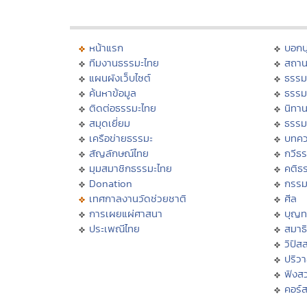
หน้าแรก
บอก
ทีมงานธรรมะไทย
สถาน
แผนผังเว็บไซต์
ธรรม
ค้นหาข้อมูล
ธรรม
ติดต่อธรรมะไทย
นิทาน
สมุดเยี่ยม
ธรรม
เครือข่ายธรรมะ
บทคว
สัญลักษณ์ไทย
กวีธ
มุมสมาชิกธรรมะไทย
คติธ
Donation
กรร
เทศกาลงานวัดช่วยชาติ
ศีล
การเผยแผ่ศาสนา
บุญท
ประเพณีไทย
สมาธิ
วิปัส
ปริว
ฟังส
คอร์ส