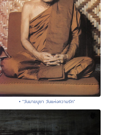
• "วันมาฆบูชา วันแห่งความรัก"