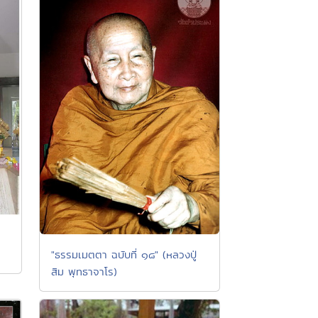
"ธรรมเมตตา ฉบับที่ ๑๘" (หลวงปู่
สิม พุทธาจาโร)