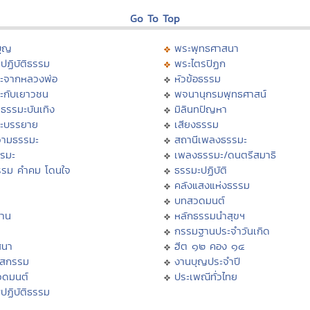
Go To Top
บุญ
พระพุทธศาสนา
ปฏิบัติธรรม
พระไตรปิฏก
ะจากหลวงพ่อ
หัวข้อธรรม
ะกับเยาวชน
พจนานุกรมพุทธศาสน์
ธรรมะบันเทิง
มิลินทปัญหา
ะบรรยาย
เสียงธรรม
ามธรรมะ
สถานีเพลงธรรมะ
รรมะ
เพลงธรรมะ/ดนตรีสมาธิ
รรม คำคม โดนใจ
ธรรมะปฏิบัติ
ม
คลังแสงแห่งธรรม
บทสวดมนต์
าน
หลักธรรมนำสุขฯ
กรรมฐานประจำวันเกิด
สนา
ฮีต ๑๒ คอง ๑๔
าสกรรม
งานบุญประจำปี
วดมนต์
ประเพณีทั่วไทย
ปฏิบัติธรรม