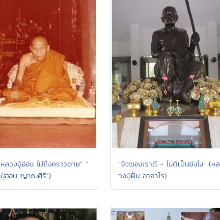
"จิตของเราดี - ไม่ดีเป็นยังไง" (หล
นหลวงปู่อ่อน ไม่ถึงคราวตาย" "
วงปู่ฝั้น อาจาโร)
ปู่อ่อน ญาณศิริ")