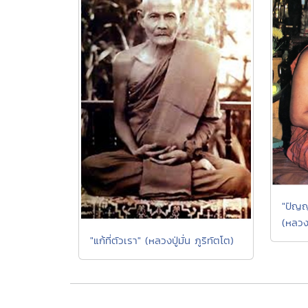
"ปัญญ
(หลวงป
"แก้ที่ตัวเรา" (หลวงปู่มั่น ภูริทัตโต)