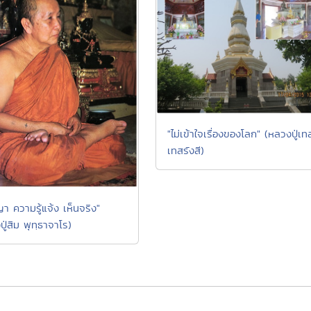
"ไม่เข้าใจเรื่องของโลก" (หลวงปู่เท
เทสรังสี)
า ความรู้แจ้ง เห็นจริง"
ู่สิม พุทฺธาจาโร)