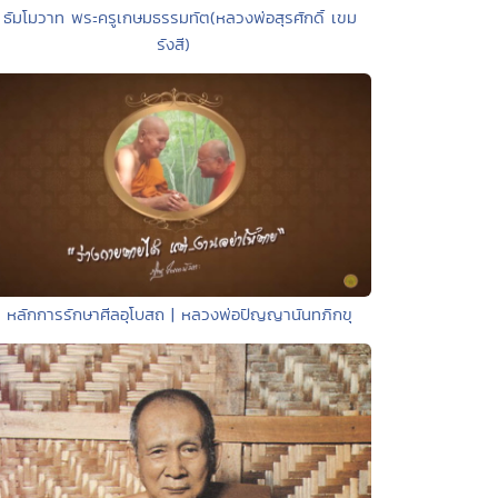
 ธัมโมวาท พระครูเกษมธรรมทัต(หลวงพ่อสุรศักดิ์ เขม
รังสี)
• หลักการรักษาศีลอุโบสถ | หลวงพ่อปัญญานันทภิกขุ