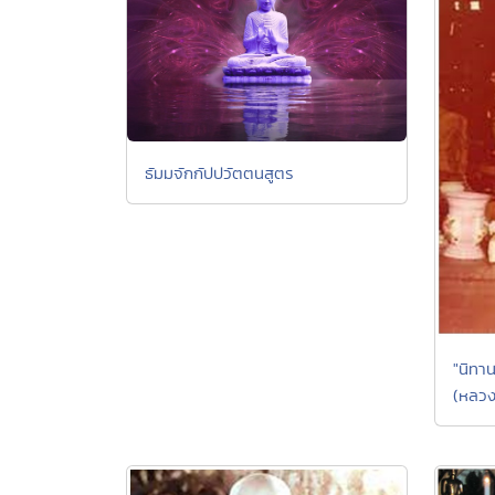
ธัมมจักกัปปวัตตนสูตร
"นิทา
(หลวง