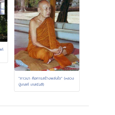
สก์
"ภาวนา คือการสร้างพลังใจ" (หลวง
ปู่เทสก์ เทสรังสี)