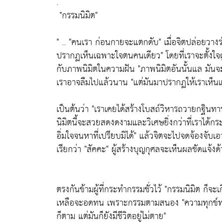
.
"กรรมนิมิต"
" ..
"คนเรา ก่อนกายจะแตกดับ"
เมื่อจิตปล่อยวางร
ปรากฏเห็นเฉพาะใจตนคนเดียว"
โดยที่เราจะตั้งใจ
กับภาพนิมิตในความฝัน
"ภาพนิมิตอันนั้นแล มัน
เราอาจลืมไปแล้วนาน
"แต่มันมาปรากฏให้เราเห็นแ
เป็นต้นว่า
"เราเคยได้สร้างโบสถ์วิหารถวายกฐินทาน
นิมิตนี้จะสวยสดงดงามและวิเศษยิ่งกว่าที่เราได้กระ
อิ่มใจจนหาที่เปรียบมิได้"
แล้วจิตจะไปจดจ้องจับเอาน
เรียกว่า
"สัคคะ"
ผู้สร้างบุญกุศลจะเห็นผลชัดแจ้งด
ตรงกันข้ามผู้ที่กระทำกรรมชั่วไว้
"กรรมนิมิต ก็จะเ
เหลือจะอดทน เพราะกรรมตามสนอง
"ความทุกข์
ก็ตาม แต่มันก็ยังมีชีวิตอยู่ไม่ตาย"