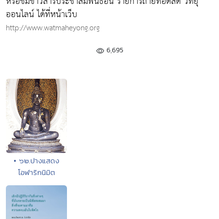
หรือชมข่าวสารประชาสัมพันธ์อื่น รายการถ่ายทอดสด วิทยุ
ออนไลน์ ได้ที่หน้าเว็บ
http://www.watmaheyong.org
6,695
• ๖๒.ปางแสดง
โอฬาริกนิมิต