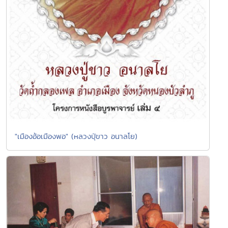
"เมืองอ้อเมืองพอ" (หลวงปุ่ขาว อนาลโย)