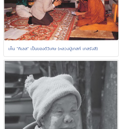
เห็น "กิเลส" เป็นของดีวิเศษ (หลวงปู่เทสก์ เทสรังสี)