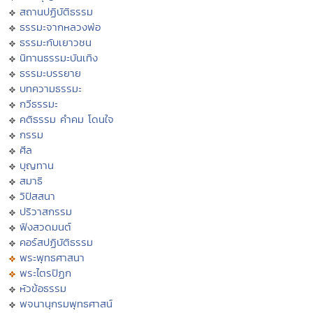
สถานปฏิบัติธรรม
ธรรมะจากหลวงพ่อ
ธรรมะกับเยาวชน
นิทานธรรมะบันเทิง
ธรรมะบรรยาย
บทความธรรมะ
กวีธรรมะ
คติธรรม คำคม โดนใจ
กรรม
ศีล
บุญทาน
สมาธิ
วิปัสสนา
ปริวาสกรรม
ฟังสวดมนต์
คอร์สปฏิบัติธรรม
พระพุทธศาสนา
พระไตรปิฏก
หัวข้อธรรม
พจนานุกรมพุทธศาสน์