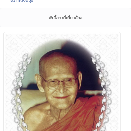
จ.กาญจนบุรี
#เนื้อหาที่เกี่ยวข้อง