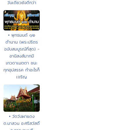
วันเดียวยังดีกว่า
• พุทธมนต์ ๑๒
ตำนาน (พระปริตร
ฉบับสมบูรณ์ที่สุด) -
อานิสงส์มากมี
เทวดาเมตตา ชนะ
ทุกอุปสรรค ทำอะไรก็
เจริญ
• วัดวังผาแดง
ต.นาสวน อ.ศรีสวัสดิ์