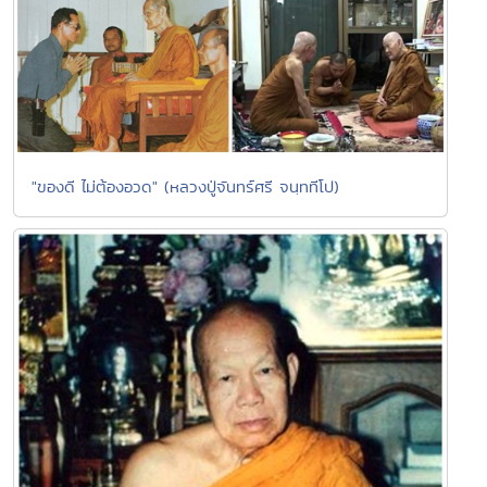
"ของดี ไม่ต้องอวด" (หลวงปู่จันทร์ศรี จนฺททีโป)