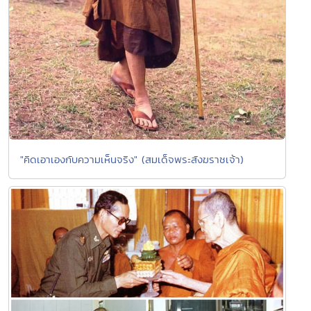
"คิดเอาเองกับความเห็นจริง" (สมเด็จพระสังฆราชเจ้า)