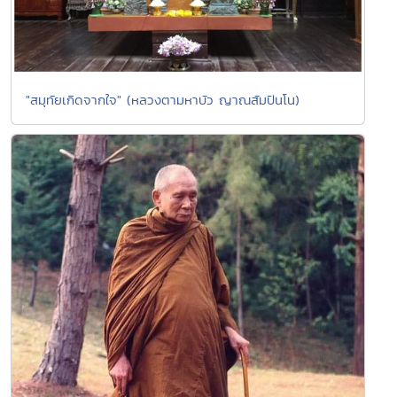
"สมุทัยเกิดจากใจ" (หลวงตามหาบัว ญาณสัมปันโน)