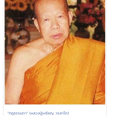
"กฎธรรมดา" (หลวงปู่เหรียญ วรลาโภ)