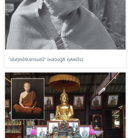
"มันทุกข์กับอารมณ์" (หลวงปู่ลี กุสลธโร)