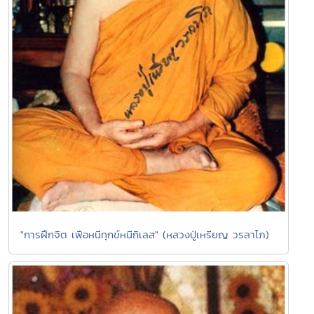
"การฝึกจิต เพือหนีทุกข์หนีกิเลส" (หลวงปู่เหรียญ วรลาโภ)