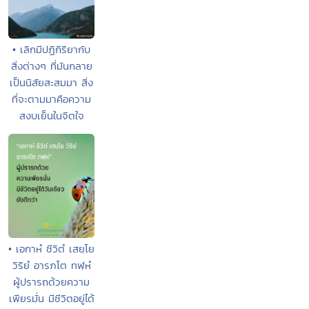
• เลิกมีปฏิกิริยากับ
สิ่งต่างๆ ที่มันกลาย
เป็นนิสัยสะสมมา สิ่ง
ที่จะตามมาคือความ
สงบเย็นในจิตใจ
• เอกาหํ ชีวิตํ เสยฺโย
วิริยํ อารภโต ทฬฺหํ
ผู้ปรารถด้วยความ
เพียรมั่น มีชีวิตอยู่ได้