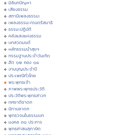
มิลินทปัญหา
เสียงธรรม
สถานีเพลงธรรมะ
เพลงธรรมะ/ดนตรีสมาธิ
ธรรมะปฏิบัติ
คลังแสงแห่งธรรม
บทสวดมนต์
หลักธรรมนำสุขฯ
กรรมฐานประจำวันเกิด
ฮีต ๑๒ คอง ๑๔
งานบุญประจำปี
ประเพณีทั่วไทย
พระพุทธเจ้า
ภาพพระพุทธประวัติ
ประวัติพระพุทธสาวก
ทศชาติชาดก
นิทานชาดก
พุทธวจนในธรรมบท
มงคล ๓๘ ประการ
พุทธศาสนสุภาษิต