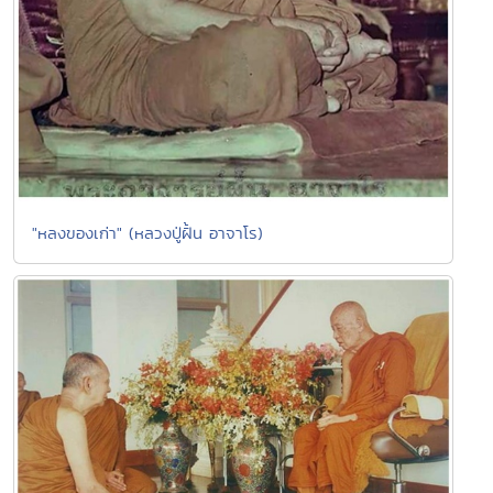
"หลงของเก่า" (หลวงปู่ฝั้น อาจาโร)