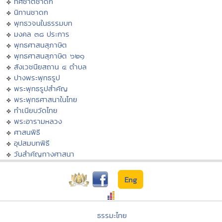
ทศชาติชาดก
นิทานชาดก
พุทธวจนในธรรมบท
มงคล ๓๘ ประการ
พุทธศาสนสุภาษิต
พุทธศาสนสุภาษิต ๖๒๑
สังเวชนียสถาน ๔ ตำบล
ปางพระพุทธรูป
พระพุทธรูปสำคัญ
พระพุทธศาสนาในไทย
ทำเนียบวัดไทย
พระอารามหลวง
ศาสนพิธี
อุปสมบทพิธี
วันสำคัญทางศาสนา
Eng
ธรรมะไทย