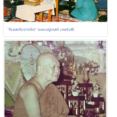
"กิเลสเกิดจากจิต" (หลวงปู่เทสก์ เทสรังสี)