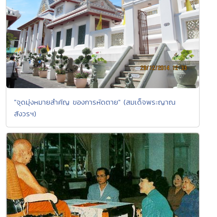
"จุดมุ่งหมายสำคัญ ของการหัดตาย" (สมเด็จพระญาณ
สังวรฯ)