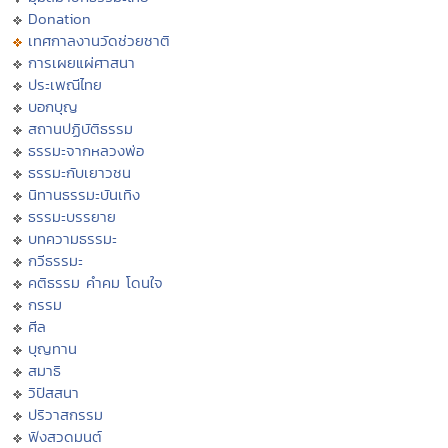
Donation
เทศกาลงานวัดช่วยชาติ
การเผยแผ่ศาสนา
ประเพณีไทย
บอกบุญ
สถานปฏิบัติธรรม
ธรรมะจากหลวงพ่อ
ธรรมะกับเยาวชน
นิทานธรรมะบันเทิง
ธรรมะบรรยาย
บทความธรรมะ
กวีธรรมะ
คติธรรม คำคม โดนใจ
กรรม
ศีล
บุญทาน
สมาธิ
วิปัสสนา
ปริวาสกรรม
ฟังสวดมนต์