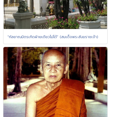
"กัลยาณมิตรเกิดฝ่ายเดียวไม่ได้" (สมเด็จพระสังฆราชเจ้า)