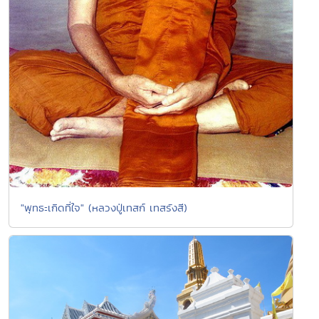
"พุทธะเกิดที่ใจ" (หลวงปู่เทสก์ เทสรังสี)