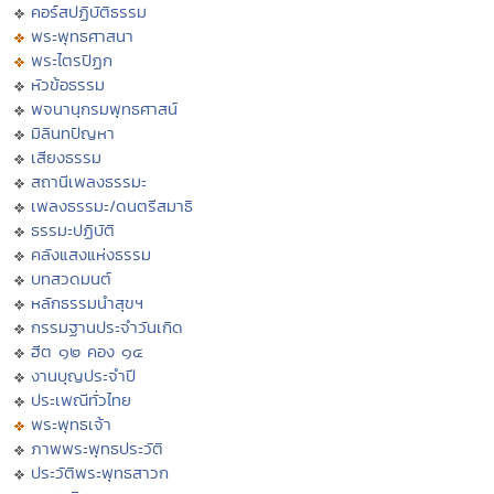
คอร์สปฏิบัติธรรม
พระพุทธศาสนา
พระไตรปิฏก
หัวข้อธรรม
พจนานุกรมพุทธศาสน์
มิลินทปัญหา
เสียงธรรม
สถานีเพลงธรรมะ
เพลงธรรมะ/ดนตรีสมาธิ
ธรรมะปฏิบัติ
คลังแสงแห่งธรรม
บทสวดมนต์
หลักธรรมนำสุขฯ
กรรมฐานประจำวันเกิด
ฮีต ๑๒ คอง ๑๔
งานบุญประจำปี
ประเพณีทั่วไทย
พระพุทธเจ้า
ภาพพระพุทธประวัติ
ประวัติพระพุทธสาวก