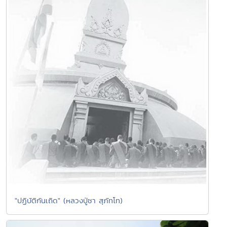
"ปฏิบัติกันเถิด" (หลวงปู่ชา สุภัทโท)