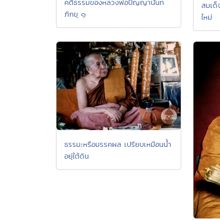
คติธรรมของหลวงพ่อปัญญานันท
สมเด็จ
ภิกขุ ๑
ใหม่
ธรรมะหรือมรรคผล เปรียบเหมือนน้ำ
อยุ่ใต้ดิน