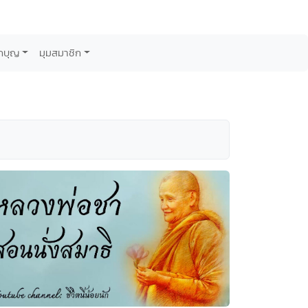
กบุญ
มุมสมาชิก