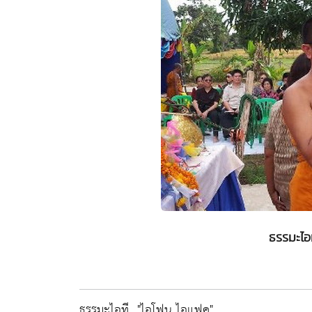
ธรรมะไอท
ธรรมะไอที..."ไอโฟน ไอแฟค"