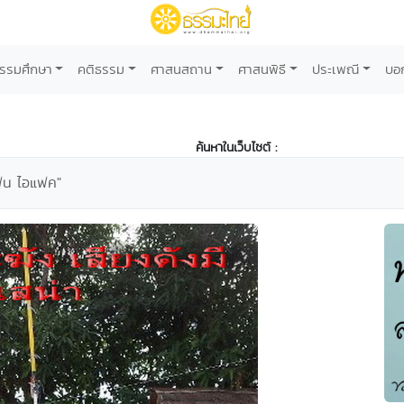
รรมศึกษา
คติธรรม
ศาสนสถาน
ศาสนพิธี
ประเพณี
บอ
ค้นหาในเว็บไซต์ :
โฟน ไอแฟค"