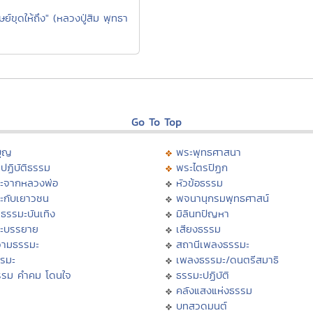
ษย์ขุดให้ถึง" (หลวงปู่สิม พุทธา
Go To Top
บุญ
พระพุทธศาสนา
ปฏิบัติธรรม
พระไตรปิฏก
ะจากหลวงพ่อ
หัวข้อธรรม
ะกับเยาวชน
พจนานุกรมพุทธศาสน์
ธรรมะบันเทิง
มิลินทปัญหา
ะบรรยาย
เสียงธรรม
ามธรรมะ
สถานีเพลงธรรมะ
รรมะ
เพลงธรรมะ/ดนตรีสมาธิ
รรม คำคม โดนใจ
ธรรมะปฏิบัติ
ม
คลังแสงแห่งธรรม
บทสวดมนต์