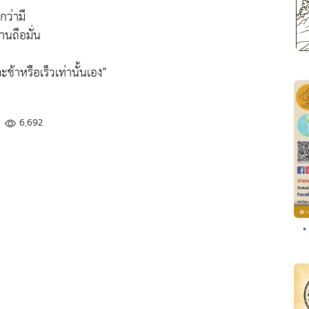
กว่ามี
ทานถือมั่น
ะช้าหรือเร็วเท่านั้นเอง"
6,692
•