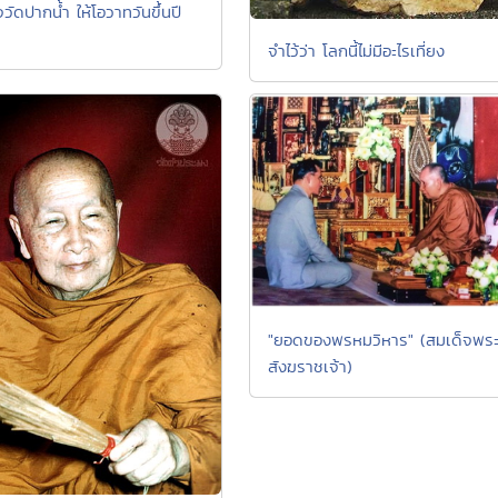
วัดปากน้ำ ให้โอวาทวันขึ้นปี
จำไว้ว่า โลกนี้ไม่มีอะไรเที่ยง
"ยอดของพรหมวิหาร" (สมเด็จพร
สังฆราชเจ้า)