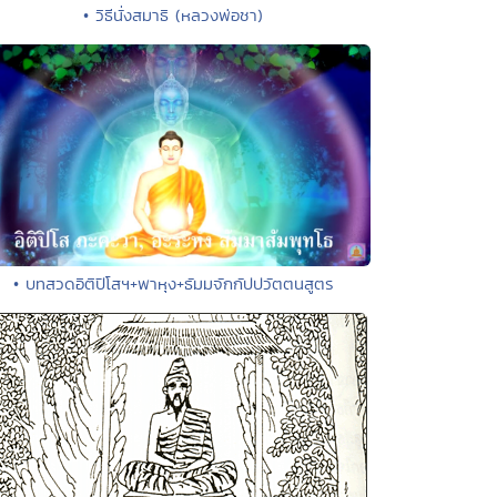
• วิธีนั่งสมาธิ (หลวงพ่อชา)
• บทสวดอิติปิโสฯ+พาหุง+ธัมมจักกัปปวัตตนสูตร