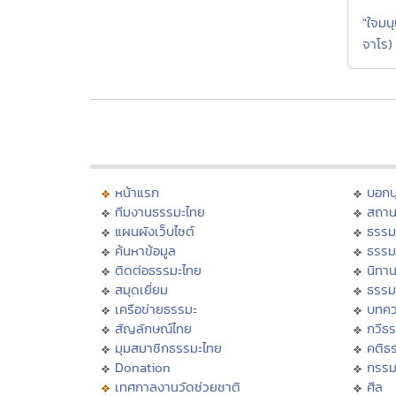
"ใจมนุ
จาโร)
หน้าแรก
บอก
ทีมงานธรรมะไทย
สถาน
แผนผังเว็บไซต์
ธรรม
ค้นหาข้อมูล
ธรรม
ติดต่อธรรมะไทย
นิทาน
สมุดเยี่ยม
ธรรม
เครือข่ายธรรมะ
บทคว
สัญลักษณ์ไทย
กวีธ
มุมสมาชิกธรรมะไทย
คติธ
Donation
กรร
เทศกาลงานวัดช่วยชาติ
ศีล