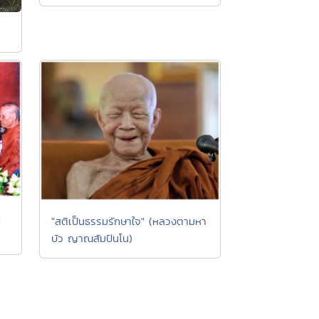
ะ
"สติเป็นธรรมรักษาใจ" (หลวงตามหา
บัว ญาณสัมปันโน)