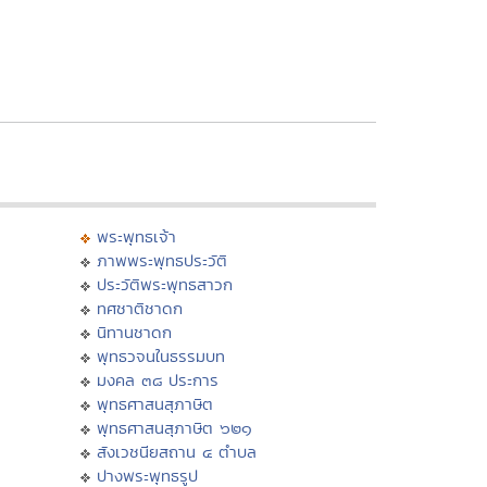
พระพุทธเจ้า
ภาพพระพุทธประวัติ
ประวัติพระพุทธสาวก
ทศชาติชาดก
นิทานชาดก
พุทธวจนในธรรมบท
มงคล ๓๘ ประการ
พุทธศาสนสุภาษิต
พุทธศาสนสุภาษิต ๖๒๑
สังเวชนียสถาน ๔ ตำบล
ปางพระพุทธรูป