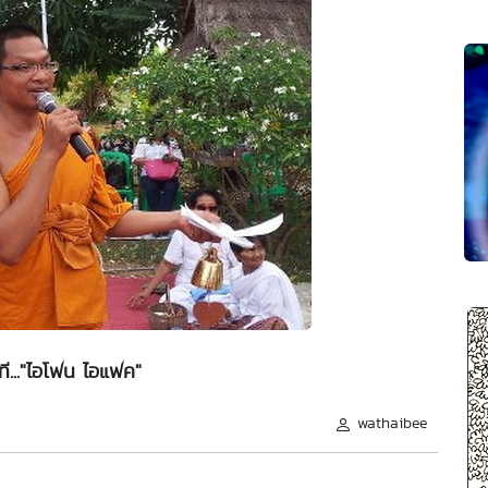
ี..."ไอโฟน ไอแฟค"
wathaibee