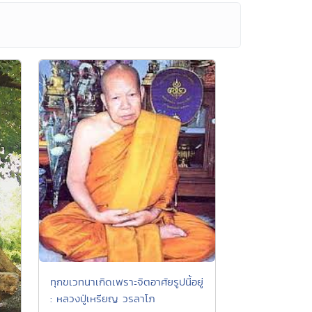
ทุกขเวทนาเกิดเพราะจิตอาศัยรูปนี้อยู่
: หลวงปู่เหรียญ วรลาโภ