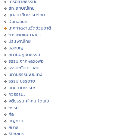
เครือข่ายธรรมะ
สัญลักษณ์ไทย
มุมสมาชิกธรรมะไทย
Donation
เทศกาลงานวัดช่วยชาติ
การเผยแผ่ศาสนา
ประเพณีไทย
บอกบุญ
สถานปฏิบัติธรรม
ธรรมะจากหลวงพ่อ
ธรรมะกับเยาวชน
นิทานธรรมะบันเทิง
ธรรมะบรรยาย
บทความธรรมะ
กวีธรรมะ
คติธรรม คำคม โดนใจ
กรรม
ศีล
บุญทาน
สมาธิ
วิปัสสนา