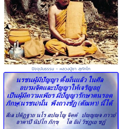
ปัจจุบันธรรม - หลวงปู่ชา สุภัทโท