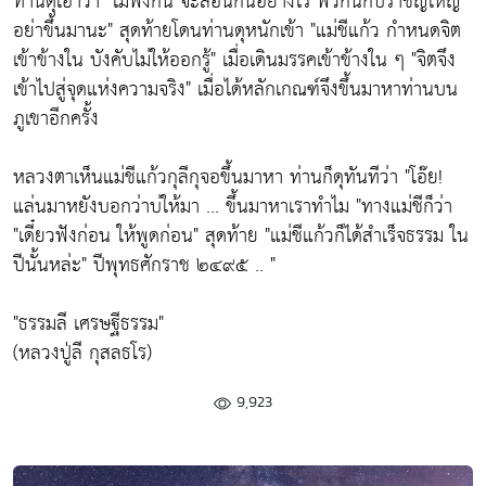
ท่านดุเอาว่า "ไม่ฟังกัน จะสอนกันอย่างไร พวกนักปราชญ์ใหญ่
อย่าขึ้นมานะ" สุดท้ายโดนท่านดุหนักเข้า "แม่ชีแก้ว กำหนดจิต
เข้าข้างใน บังคับไม่ให้ออกรู้" เมื่อเดินมรรคเข้าข้างใน ๆ "จิตจึง
เข้าไปสู่จุดแห่งความจริง" เมื่อได้หลักเกณฑ์จึงขึ้นมาหาท่านบน
ภูเขาอีกครั้ง
หลวงตาเห็นแม่ชีแก้วกุลีกุจอขึ้นมาหา ท่านก็ดุทันทีว่า "โอ๊ย!
แล่นมาหยังบอกว่าบ่ให้มา ... ขึ้นมาหาเราทำไม "ทางแม่ชีก็ว่า
"เดี๋ยวฟังก่อน ให้พูดก่อน" สุดท้าย "แม่ชีแก้วก็ได้สำเร็จธรรม ใน
ปีนั้นหล่ะ" ปีพุทธศักราช ๒๔๙๕ .. "
"ธรรมลี เศรษฐีธรรม"
(หลวงปู่ลี กุสลธโร)
9,923