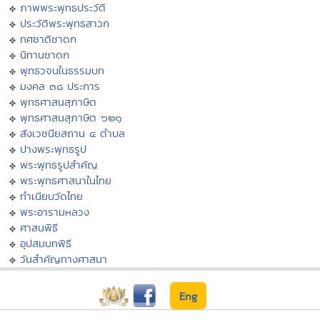
ภาพพระพุทธประวัติ
ประวัติพระพุทธสาวก
ทศชาติชาดก
นิทานชาดก
พุทธวจนในธรรมบท
มงคล ๓๘ ประการ
พุทธศาสนสุภาษิต
พุทธศาสนสุภาษิต ๖๒๑
สังเวชนียสถาน ๔ ตำบล
ปางพระพุทธรูป
พระพุทธรูปสำคัญ
พระพุทธศาสนาในไทย
ทำเนียบวัดไทย
พระอารามหลวง
ศาสนพิธี
อุปสมบทพิธี
วันสำคัญทางศาสนา
Eng