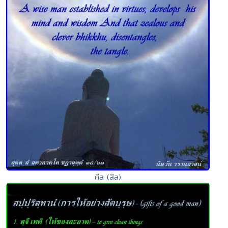
ศีล (สีล)