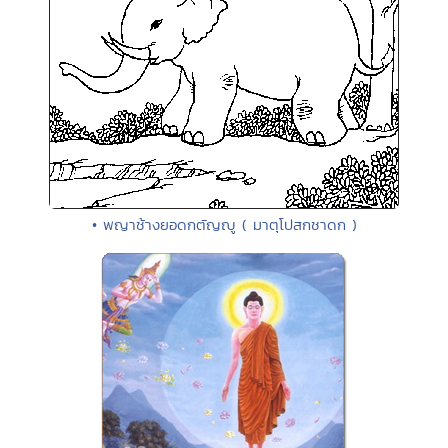
• พญาช้างยอดกตัญญู ( มาตุโปสกชาดก )