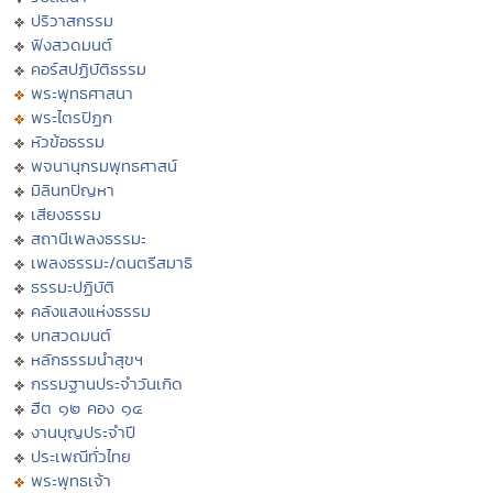
ปริวาสกรรม
ฟังสวดมนต์
คอร์สปฏิบัติธรรม
พระพุทธศาสนา
พระไตรปิฏก
หัวข้อธรรม
พจนานุกรมพุทธศาสน์
มิลินทปัญหา
เสียงธรรม
สถานีเพลงธรรมะ
เพลงธรรมะ/ดนตรีสมาธิ
ธรรมะปฏิบัติ
คลังแสงแห่งธรรม
บทสวดมนต์
หลักธรรมนำสุขฯ
กรรมฐานประจำวันเกิด
ฮีต ๑๒ คอง ๑๔
งานบุญประจำปี
ประเพณีทั่วไทย
พระพุทธเจ้า