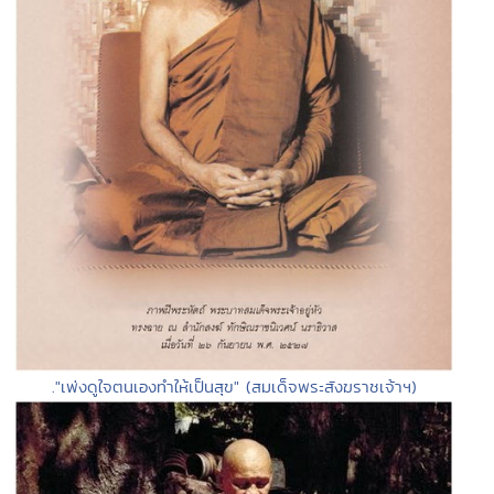
."เพ่งดูใจตนเองทำให้เป็นสุข" (สมเด็จพระสังฆราชเจ้าฯ)