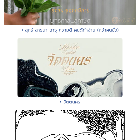
• สุกรํ สาธุนา สาธุ ความดี คนดีทำง่าย (กว่าคนชั่ว)
• จิตตนคร