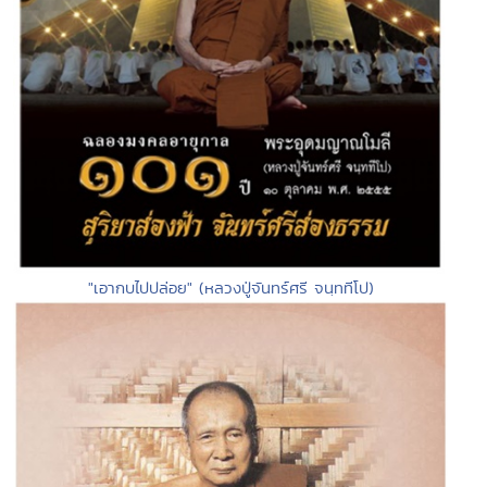
"เอากบไปปล่อย" (หลวงปู่จันทร์ศรี จนฺททีโป)