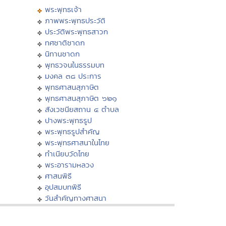
พระพุทธเจ้า
ภาพพระพุทธประวัติ
ประวัติพระพุทธสาวก
ทศชาติชาดก
นิทานชาดก
พุทธวจนในธรรมบท
มงคล ๓๘ ประการ
พุทธศาสนสุภาษิต
พุทธศาสนสุภาษิต ๖๒๑
สังเวชนียสถาน ๔ ตำบล
ปางพระพุทธรูป
พระพุทธรูปสำคัญ
พระพุทธศาสนาในไทย
ทำเนียบวัดไทย
พระอารามหลวง
ศาสนพิธี
อุปสมบทพิธี
วันสำคัญทางศาสนา