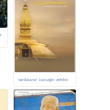
อ
"อย่าไปหมาย" (หลวงปู่ชา สุภัทโท)