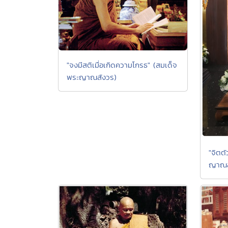
"จงมีสติเมื่อเกิดความโกรธ" (สมเด็จ
พระญาณสังวร)
"จิตต
ญาณสั