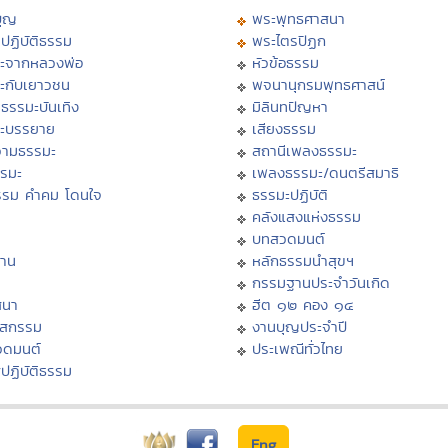
บุญ
พระพุทธศาสนา
ปฏิบัติธรรม
พระไตรปิฏก
ะจากหลวงพ่อ
หัวข้อธรรม
ะกับเยาวชน
พจนานุกรมพุทธศาสน์
ธรรมะบันเทิง
มิลินทปัญหา
ะบรรยาย
เสียงธรรม
ามธรรมะ
สถานีเพลงธรรมะ
รรมะ
เพลงธรรมะ/ดนตรีสมาธิ
รรม คำคม โดนใจ
ธรรมะปฏิบัติ
ม
คลังแสงแห่งธรรม
บทสวดมนต์
าน
หลักธรรมนำสุขฯ
กรรมฐานประจำวันเกิด
สนา
ฮีต ๑๒ คอง ๑๔
าสกรรม
งานบุญประจำปี
วดมนต์
ประเพณีทั่วไทย
ปฏิบัติธรรม
Eng