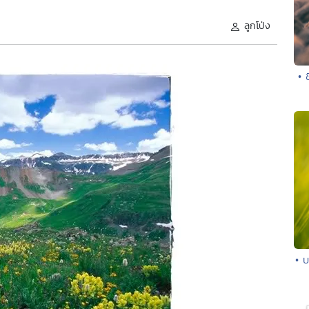
ลูกโป่ง
• 
• 