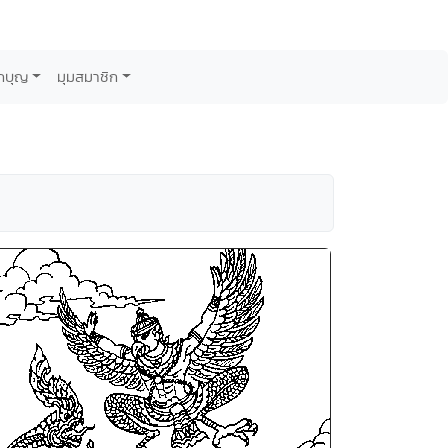
กบุญ
มุมสมาชิก