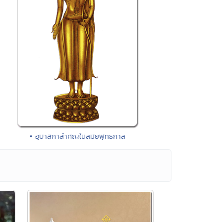
• อุบาสิกาสำคัญในสมัยพุทธกาล