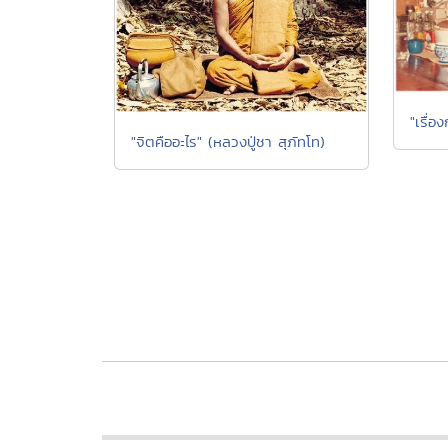
"เรื่อ
"จิตคืออะไร" (หลวงปู่ชา สุภัทโท)