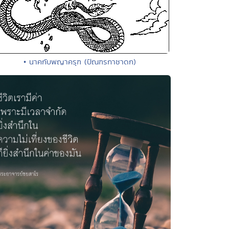
• นาคกับพญาครุฑ (ปัณฑรกาชาดก)