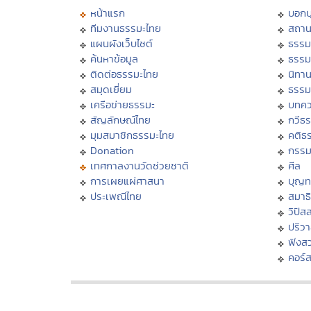
หน้าแรก
บอก
ทีมงานธรรมะไทย
สถาน
แผนผังเว็บไซต์
ธรรม
ค้นหาข้อมูล
ธรรม
ติดต่อธรรมะไทย
นิทาน
สมุดเยี่ยม
ธรรม
เครือข่ายธรรมะ
บทคว
สัญลักษณ์ไทย
กวีธ
มุมสมาชิกธรรมะไทย
คติธ
Donation
กรร
เทศกาลงานวัดช่วยชาติ
ศีล
การเผยแผ่ศาสนา
บุญท
ประเพณีไทย
สมาธิ
วิปัส
ปริว
ฟังส
คอร์ส