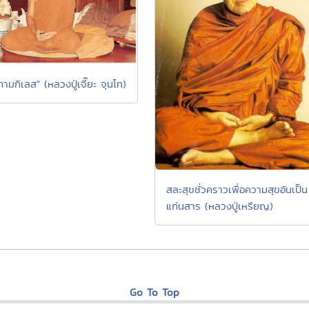
งกามกิเลส" (หลวงปู่เจี๊ยะ จุนโท)
สละสุขชั่วคราวเพื่อความสุขอันเป็น
แก่นสาร (หลวงปู่เหรียญ)
Go To Top