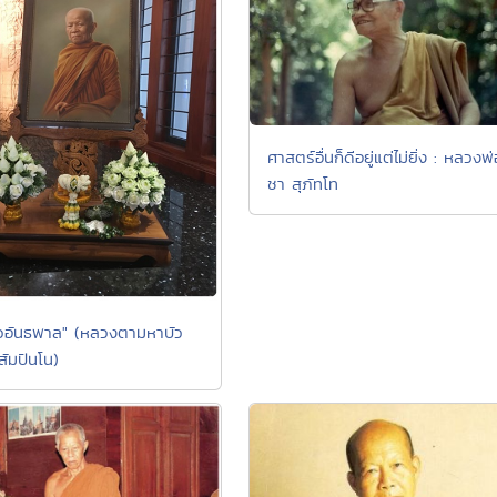
ศาสตร์อื่นก็ดีอยู่แต่ไม่ยิ่ง : หลวงพ่
ชา สุภัทโท
ัวอันธพาล" (หลวงตามหาบัว
มปันโน)