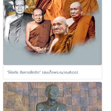
"ให้อภัย คือการฝึกจิต" (สมเด็จพระญาณสังวร)