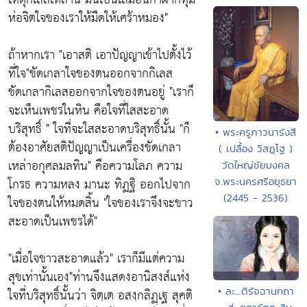
ห่อจิตใจของเราให้มืดให้เศร้าหมอง"
ถ้าหากเรา
"เอาสติ เอาปัญญาเข้าไปตั้งไว้
ที่ใจ"
ขัดเกลาใจของตนออกจากกิเลส
ขัดเกลากิเลสออกจากใจของตนอยู่
"เราก็
จะเห็นเพชรในหิน คือใจที่ใสสะอาด
บริสุทธิ์ "
ใจที่จะใสสะอาดบริสุทธิ์นั้น
"ก็
• พระครูภาวนารังสี
ต้องอาศัยสติปัญญาเป็นเครื่องขัดเกลา
( เปลื้อง วิสฏฺโฐ )
เหล่าอกุศลมลทิน"
คือความโลภ ความ
วัดใหญ่ชัยมงคล
โกรธ ความหลง มานะ ทิฏฐิ ออกไปจาก
จ.พระนครศรีอยุธยา
(2445 - 2536)
ใจของตนให้หมดสิ้น "
ใจของเราจึงจะขาว
สะอาดเป็นเพชรได้"
"เมื่อใจขาวสะอาดแล้ว"
เราก็มีแต่ความ
สุขเท่านั้นเอง
"ท่านจึงแสดงอานิสงส์แห่ง
• ละ...ติรัจฉานกถา
ใจที่บริสุทธิ์นั้นว่า จิตฺเต อสงฺกลิฏฺเฐ สุคติ