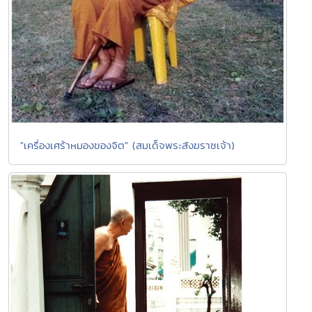
"เครื่องเศร้าหมองของจิต" (สมเด็จพระสังฆราชเจ้า)