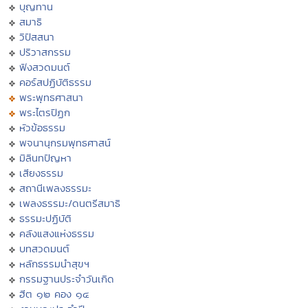
บุญทาน
สมาธิ
วิปัสสนา
ปริวาสกรรม
ฟังสวดมนต์
คอร์สปฏิบัติธรรม
พระพุทธศาสนา
พระไตรปิฏก
หัวข้อธรรม
พจนานุกรมพุทธศาสน์
มิลินทปัญหา
เสียงธรรม
สถานีเพลงธรรมะ
เพลงธรรมะ/ดนตรีสมาธิ
ธรรมะปฏิบัติ
คลังแสงแห่งธรรม
บทสวดมนต์
หลักธรรมนำสุขฯ
กรรมฐานประจำวันเกิด
ฮีต ๑๒ คอง ๑๔