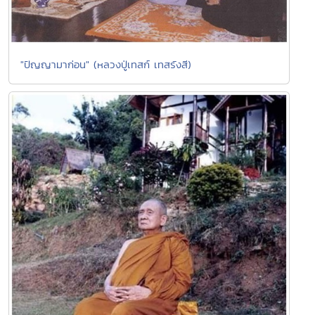
"ปัญญามาก่อน" (หลวงปู่เทสก์ เทสรังสี)