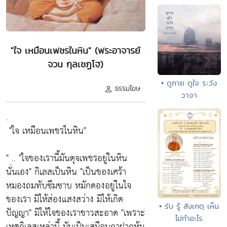
"ใจ เหมือนเพชรในหิน" (พระอาจารย์
จวน กุลเชฏโฐ)
• ดูกาย ดูใจ ระวัง
ธรรมโฆษ
วาจา
.
"ใจ เหมือนเพชรในหิน"
" .. "
ใจของเรานี้มันดุจเพชรอยู่ในหิน
นั่นเอง"
กิเลสเป็นหิน
"เป็นของเศร้า
หมองถมทับซึมซาบ หมักดองอยู่ในใจ
ของเรา มิให้ส่องแสงสว่าง มิให้เกิด
• รับ รู้ สังเกตุ เห็น
ปัญญา"
มิให้ใจของเราขาวสะอาด
"เพราะ
ไม่ทำอะไร
เหตุกิเลสเหล่านี้ มันเป็นเสมือนกาฝากหุ้ม