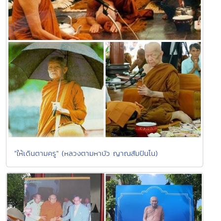
"ให้เดินตามครู" (หลวงตามหาบัว ญาณสัมปันโน)