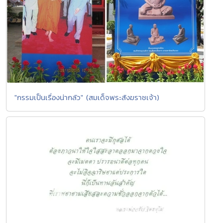
"กรรมเป็นเรื่องน่ากลัว" (สมเด็จพระสังฆราชเจ้า)