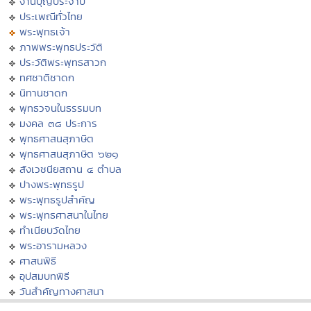
งานบุญประจำปี
ประเพณีทั่วไทย
พระพุทธเจ้า
ภาพพระพุทธประวัติ
ประวัติพระพุทธสาวก
ทศชาติชาดก
นิทานชาดก
พุทธวจนในธรรมบท
มงคล ๓๘ ประการ
พุทธศาสนสุภาษิต
พุทธศาสนสุภาษิต ๖๒๑
สังเวชนียสถาน ๔ ตำบล
ปางพระพุทธรูป
พระพุทธรูปสำคัญ
พระพุทธศาสนาในไทย
ทำเนียบวัดไทย
พระอารามหลวง
ศาสนพิธี
อุปสมบทพิธี
วันสำคัญทางศาสนา