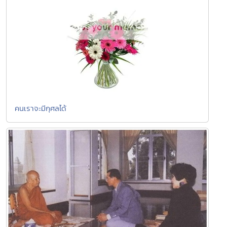
คนเราจะมีกุศลได้