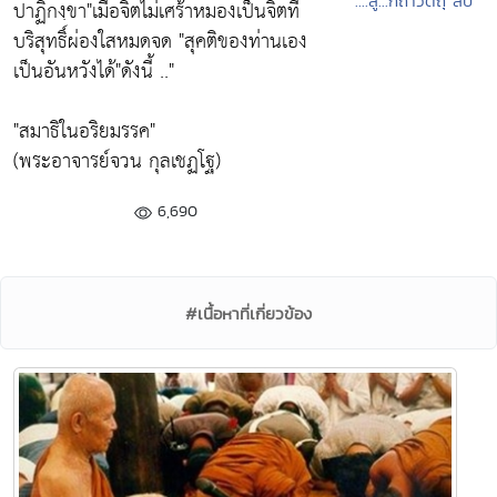
....สู่...กถาวัตถุ สิบ
ปาฏิกงฺขา"
เมื่อจิตไม่เศร้าหมองเป็นจิตที่
บริสุทธิ์ผ่องใสหมดจด
"สุคติของท่านเอง
เป็นอันหวังได้"
ดังนี้ .."
"สมาธิในอริยมรรค"
(พระอาจารย์จวน กุลเชฏโฐ)
6,690
#เนื้อหาที่เกี่ยวข้อง