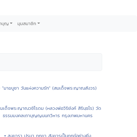
กบุญ
มุมสมาชิก
• "มาฆบูชา วันแห่งความรัก" (สมเด็จพระญาณสังวร)
สมเด็จพระญาณวชิโรดม (หลวงพ่อวิริยังค์ สิรินฺธโร) วัด
ธรรมมงคลเถาบุญญนนทวิหาร กรุงเทพมหานคร
• สงฺขารา ปรมา ทุกฺขา สังขารเป็นทุกข์อย่างยิ่ง