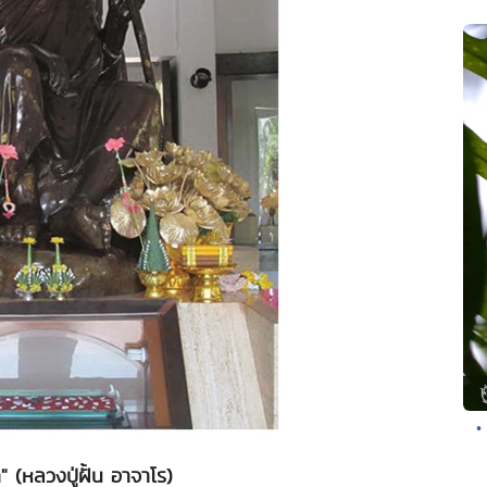
•
า" (หลวงปู่ฝั้น อาจาโร)