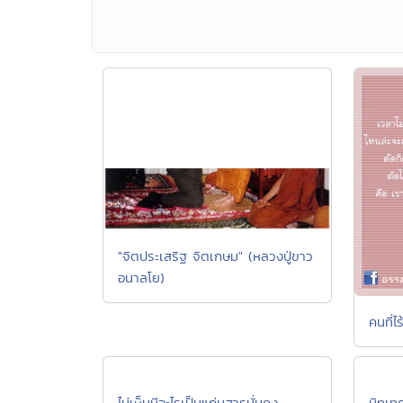
"จิตประเสริฐ จิตเกษม" (หลวงปู่ขาว
อนาลโย)
คนที่ไร
ไม่เห็นมีอะไรเป็นแก่นสารมั่นคง
นิทเท