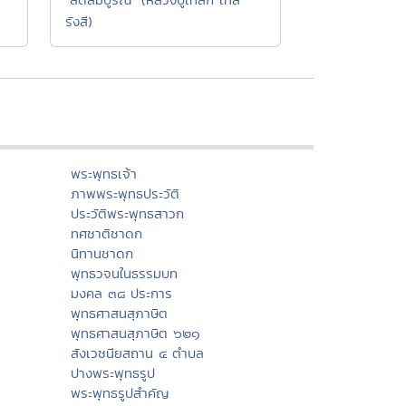
รังสี)
พระพุทธเจ้า
ภาพพระพุทธประวัติ
ประวัติพระพุทธสาวก
ทศชาติชาดก
นิทานชาดก
พุทธวจนในธรรมบท
มงคล ๓๘ ประการ
พุทธศาสนสุภาษิต
พุทธศาสนสุภาษิต ๖๒๑
สังเวชนียสถาน ๔ ตำบล
ปางพระพุทธรูป
พระพุทธรูปสำคัญ