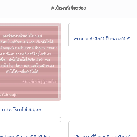
#เนื้อหาที่เกี่ยวข้อง
พยายามทำจิตให้เป็นกลางให้ได้
้ค่าชีวิตไร้ค่าไม่ใช่มนุษย์
ศแห่งทุกขนิโรธคามินีปฏิปทา
"ปัญญา ที่รื้อถอนกิเลสอวิชชา"