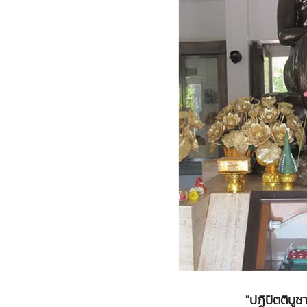
"ปฏิปัตติบูช