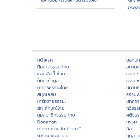
อริยสั
หน้าแรก
บอกบุ
ทีมงานธรรมะไทย
สถานปฏ
แผนผังเว็บไซต์
ธรรมะ
ค้นหาข้อมูล
ธรรมะ
ติดต่อธรรมะไทย
นิทานธ
สมุดเยี่ยม
ธรรมะ
เครือข่ายธรรมะ
บทควา
สัญลักษณ์ไทย
กวีธรร
มุมสมาชิกธรรมะไทย
คติธร
Donation
กรรม
เทศกาลงานวัดช่วยชาติ
ศีล
การเผยแผ่ศาสนา
บุญทา