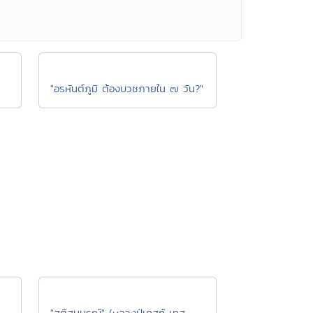
"อรหันต์ภูมิ ต้องบวชภายใน ๗ วัน?"
"สติสมบูรณ์" (หลวงปู่เทสก์ เทส