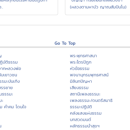
จ..
(หลวงตามหาบัว ญาณสัมปันโน)
Go To Top
ญ
พระพุทธศาสนา
ิบัติธรรม
พระไตรปิฏก
จากหลวงพ่อ
หัวข้อธรรม
กับเยาวชน
พจนานุกรมพุทธศาสน์
รรมะบันเทิง
มิลินทปัญหา
บรรยาย
เสียงธรรม
มธรรมะ
สถานีเพลงธรรมะ
มะ
เพลงธรรมะ/ดนตรีสมาธิ
รม คำคม โดนใจ
ธรรมะปฏิบัติ
คลังแสงแห่งธรรม
บทสวดมนต์
น
หลักธรรมนำสุขฯ