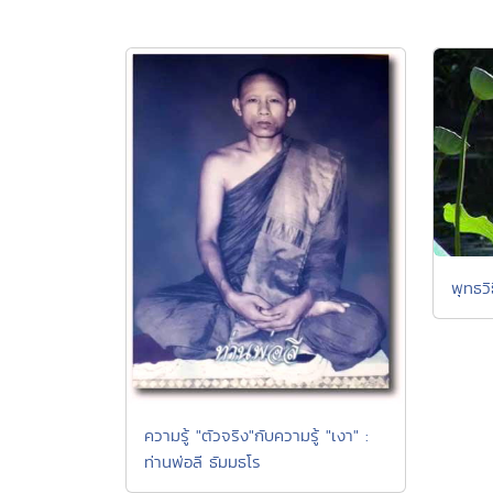
พุทธวิ
ความรู้ "ตัวจริง"กับความรู้ "เงา" :
ท่านพ่อลี ธัมมธโร