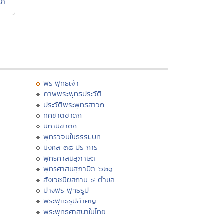
โภ
พระพุทธเจ้า
ภาพพระพุทธประวัติ
ประวัติพระพุทธสาวก
ทศชาติชาดก
นิทานชาดก
พุทธวจนในธรรมบท
มงคล ๓๘ ประการ
พุทธศาสนสุภาษิต
พุทธศาสนสุภาษิต ๖๒๑
สังเวชนียสถาน ๔ ตำบล
ปางพระพุทธรูป
พระพุทธรูปสำคัญ
พระพุทธศาสนาในไทย