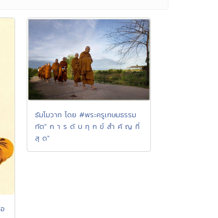
ธัมโมวาท โดย #พระครูเกษมธรรม
ทัต" ก า ร ดั บ ทุ ก ข์ สำ คั ญ ที่
สุ ด"
่อ