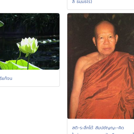
ลี ธมฺมธโร)
ธีแก้จน
สติ-ระลึกได้ สัมปชัญญะ-คิด