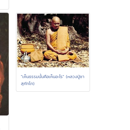
"เห็นธรรมนั้นคือเห็นอะไร" (หลวงปู่ชา
สุภัทโท)