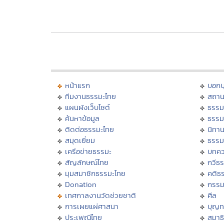
หน้าแรก
บอก
ทีมงานธรรมะไทย
สถาน
แผนผังเว็บไซต์
ธรรม
ค้นหาข้อมูล
ธรรม
ติดต่อธรรมะไทย
นิทาน
สมุดเยี่ยม
ธรรม
เครือข่ายธรรมะ
บทคว
สัญลักษณ์ไทย
กวีธ
มุมสมาชิกธรรมะไทย
คติธ
Donation
กรร
เทศกาลงานวัดช่วยชาติ
ศีล
การเผยแผ่ศาสนา
บุญท
ประเพณีไทย
สมาธิ