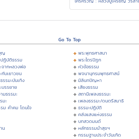
ใคร่ครวญ : หลวงปู่เหรียญ วรลา
Go To Top
บุญ
พระพุทธศาสนา
ปฏิบัติธรรม
พระไตรปิฏก
ะจากหลวงพ่อ
หัวข้อธรรม
ะกับเยาวชน
พจนานุกรมพุทธศาสน์
ธรรมะบันเทิง
มิลินทปัญหา
ะบรรยาย
เสียงธรรม
ามธรรมะ
สถานีเพลงธรรมะ
รรมะ
เพลงธรรมะ/ดนตรีสมาธิ
รรม คำคม โดนใจ
ธรรมะปฏิบัติ
ม
คลังแสงแห่งธรรม
บทสวดมนต์
าน
หลักธรรมนำสุขฯ
กรรมฐานประจำวันเกิด