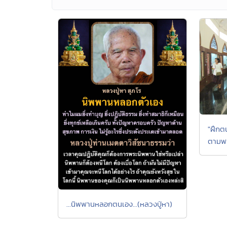
"ฝึกตน
ตามพร
...นิพพานหลอกตนเอง...(หลวงปู่หา)