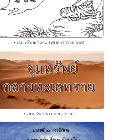
• เรือนจำที่แท้จริง (พันธนาคารชาดก)
• ขุมทรัพย์กลางทะเลทราย