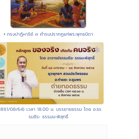
• ทรงปาฏิหาริย์ ๓ คำรบปรากฏแก่พระพุทธบิดา
181(1/08/64) เวลา 18.00 น. บรรยายธรรม โดย อ.ธร
รมธีระ ธรรมมะพิสุทธิ์