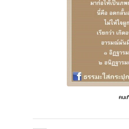
คนเก
............