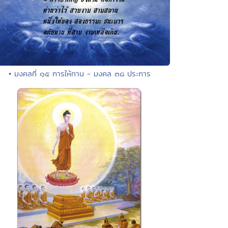
• มงคลที่ ๑๕ การให้ทาน - มงคล ๓๘ ประการ