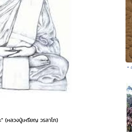
• 
ะ" (หลวงปู่เหรียญ วรลาโภ)