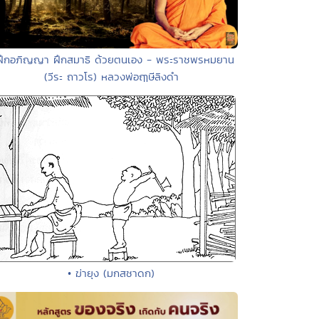
ฝึกอภิญญา ฝึกสมาธิ ด้วยตนเอง - พระราชพรหมยาน
(วีระ ถาวโร) หลวงพ่อฤๅษีลิงดำ
• ฆ่ายุง (มกสชาดก)