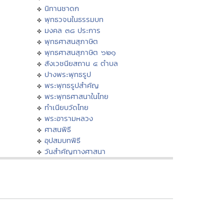
นิทานชาดก
พุทธวจนในธรรมบท
มงคล ๓๘ ประการ
พุทธศาสนสุภาษิต
พุทธศาสนสุภาษิต ๖๒๑
สังเวชนียสถาน ๔ ตำบล
ปางพระพุทธรูป
พระพุทธรูปสำคัญ
พระพุทธศาสนาในไทย
ทำเนียบวัดไทย
พระอารามหลวง
ศาสนพิธี
อุปสมบทพิธี
วันสำคัญทางศาสนา