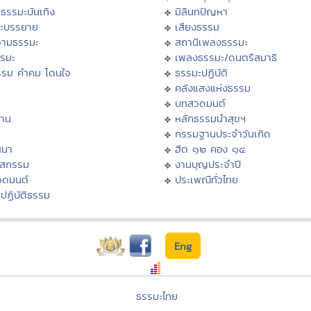
ธรรมะบันเทิง
มิลินทปัญหา
ะบรรยาย
เสียงธรรม
ามธรรมะ
สถานีเพลงธรรมะ
รรมะ
เพลงธรรมะ/ดนตรีสมาธิ
รรม คำคม โดนใจ
ธรรมะปฏิบัติ
ม
คลังแสงแห่งธรรม
บทสวดมนต์
าน
หลักธรรมนำสุขฯ
กรรมฐานประจำวันเกิด
สนา
ฮีต ๑๒ คอง ๑๔
าสกรรม
งานบุญประจำปี
วดมนต์
ประเพณีทั่วไทย
ปฏิบัติธรรม
Eng
ธรรมะไทย