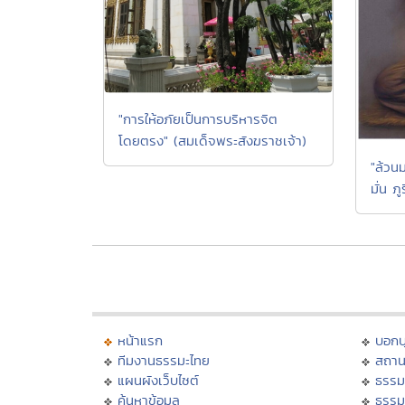
"การให้อภัยเป็นการบริหารจิต
โดยตรง" (สมเด็จพระสังฆราชเจ้า)
"ล้วน
มั่น ภู
หน้าแรก
บอก
ทีมงานธรรมะไทย
สถาน
แผนผังเว็บไซต์
ธรรม
ค้นหาข้อมูล
ธรรม