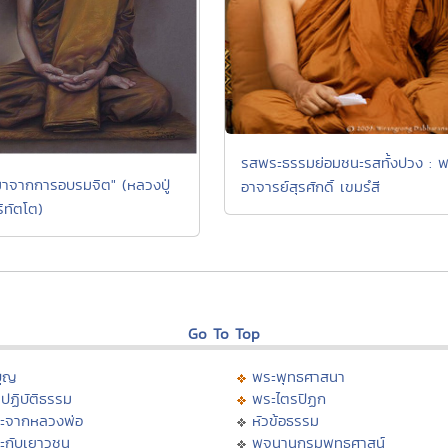
รสพระธรรมย่อมชนะรสทั้งปวง : พ
มาจากการอบรมจิต" (หลวงปู่
อาจารย์สุรศักดิ์ เขมรํสี
ริทัตโต)
Go To Top
บุญ
พระพุทธศาสนา
ปฏิบัติธรรม
พระไตรปิฏก
ะจากหลวงพ่อ
หัวข้อธรรม
ะกับเยาวชน
พจนานุกรมพุทธศาสน์