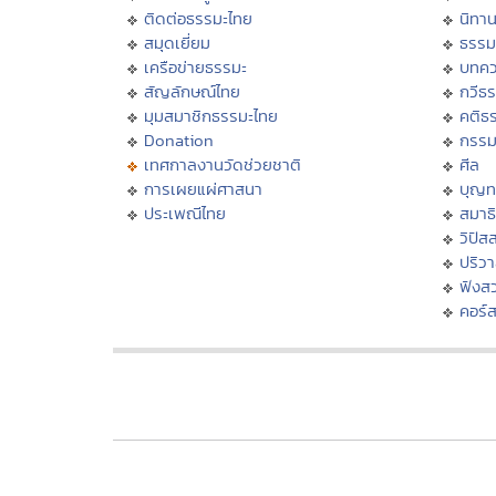
ติดต่อธรรมะไทย
นิทาน
สมุดเยี่ยม
ธรรม
เครือข่ายธรรมะ
บทคว
สัญลักษณ์ไทย
กวีธ
มุมสมาชิกธรรมะไทย
คติธ
Donation
กรร
เทศกาลงานวัดช่วยชาติ
ศีล
การเผยแผ่ศาสนา
บุญท
ประเพณีไทย
สมาธิ
วิปัส
ปริว
ฟังส
คอร์ส