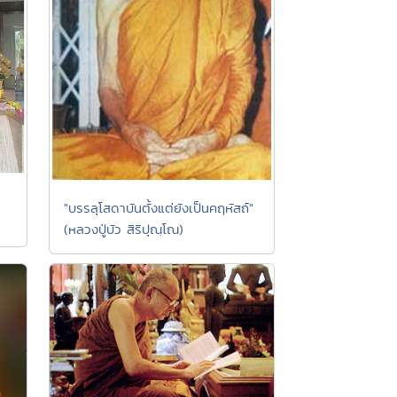
"บรรลุโสดาบันตั้งแต่ยังเป็นคฤหัสถ์"
(หลวงปู่บัว สิริปุณฺโณ)