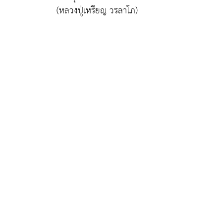
(หลวงปู่เหรียญ วรลาโภ)