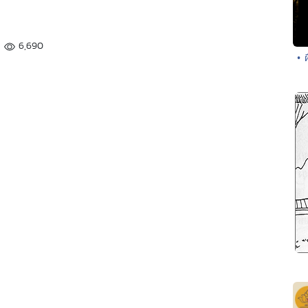
6,690
• 