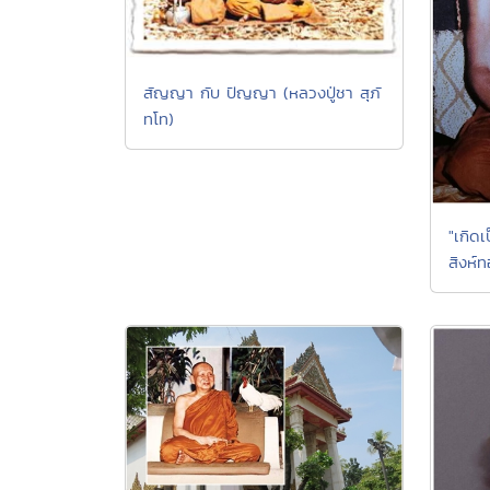
สัญญา กับ ปัญญา (หลวงปู่ชา สุภั
ทโท)
"เกิดเ
สิงห์