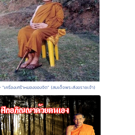
• "เครื่องเศร้าหมองของจิต" (สมเด็จพระสังฆราชเจ้า)