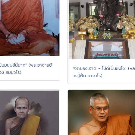
ป็นมนุษย์นี้ยาก" (พระอาจารย์
"จิตของเราดี - ไม่ดีเป็นยังไง" (หล
ทอง ธัมมวโร)
วงปู่ฝั้น อาจาโร)