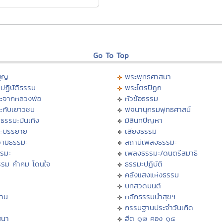
Go To Top
บุญ
พระพุทธศาสนา
ปฏิบัติธรรม
พระไตรปิฏก
ะจากหลวงพ่อ
หัวข้อธรรม
ะกับเยาวชน
พจนานุกรมพุทธศาสน์
ธรรมะบันเทิง
มิลินทปัญหา
ะบรรยาย
เสียงธรรม
ามธรรมะ
สถานีเพลงธรรมะ
รรมะ
เพลงธรรมะ/ดนตรีสมาธิ
รรม คำคม โดนใจ
ธรรมะปฏิบัติ
ม
คลังแสงแห่งธรรม
บทสวดมนต์
าน
หลักธรรมนำสุขฯ
กรรมฐานประจำวันเกิด
สนา
ฮีต ๑๒ คอง ๑๔