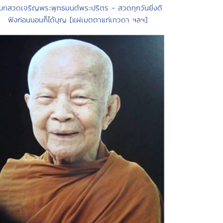
บทสวดเจริญพระพุทธมนต์พระปริตร - สวดทุกวันยิ่งดี
ฟังก่อนนอนก็ได้บุญ [แผ่เมตตาแก่เทวดา ฯลฯ]