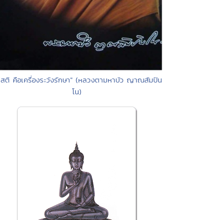
."สติ คือเครื่องระวังรักษา" (หลวงตามหาบัว ญาณสัมปัน
โน)