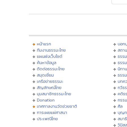
หน้าแรก
บอก
ทีมงานธรรมะไทย
สถาน
แผนผังเว็บไซต์
ธรรม
ค้นหาข้อมูล
ธรรม
ติดต่อธรรมะไทย
นิทาน
สมุดเยี่ยม
ธรรม
เครือข่ายธรรมะ
บทคว
สัญลักษณ์ไทย
กวีธ
มุมสมาชิกธรรมะไทย
คติธ
Donation
กรร
เทศกาลงานวัดช่วยชาติ
ศีล
การเผยแผ่ศาสนา
บุญท
ประเพณีไทย
สมาธิ
วิปัส