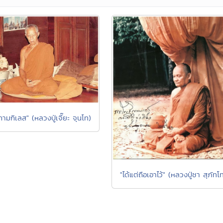
งกามกิเลส" (หลวงปู่เจี๊ยะ จุนโท)
"ได้แต่ถือเอาไว้" (หลวงปู่ชา สุภัทโ