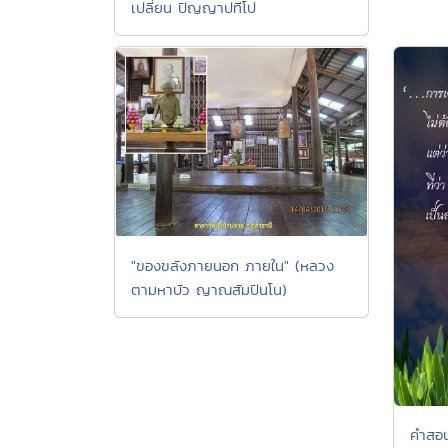
เปลี่ยน ปัญญาปทีโป
"ของขลังภายนอก ภายใน" (หลวง
ตามหาบัว ญาณสัมปันโน)
คำสอน