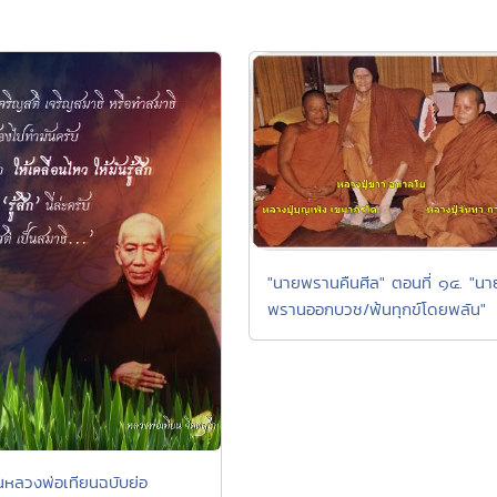
"นายพรานคืนศีล" ตอนที่ ๑๔. "นา
พรานออกบวช/พ้นทุกข์โดยพลัน"
หลวงพ่อเทียนฉบับย่อ