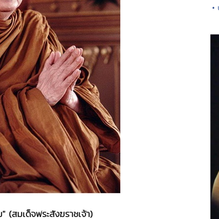
• 
" (สมเด็จพระสังฆราชเจ้า)