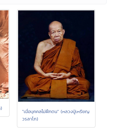
ท)
"เมื่อบุคคลไม่ฝึกตน" (หลวงปู่เหรียญ
วรลาโภ)