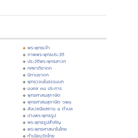
พระพุทธเจ้า
ภาพพระพุทธประวัติ
ประวัติพระพุทธสาวก
ทศชาติชาดก
นิทานชาดก
พุทธวจนในธรรมบท
มงคล ๓๘ ประการ
พุทธศาสนสุภาษิต
พุทธศาสนสุภาษิต ๖๒๑
สังเวชนียสถาน ๔ ตำบล
ปางพระพุทธรูป
พระพุทธรูปสำคัญ
พระพุทธศาสนาในไทย
ทำเนียบวัดไทย