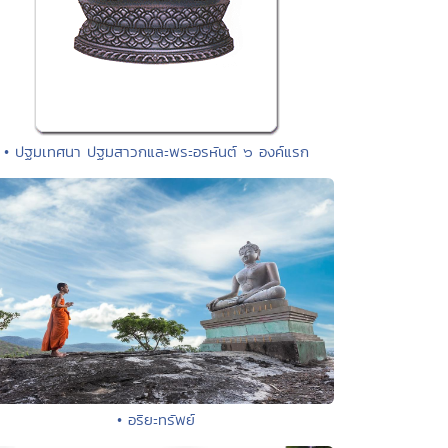
• ปฐมเทศนา ปฐมสาวกและพระอรหันต์ ๖ องค์แรก
• อริยะทรัพย์