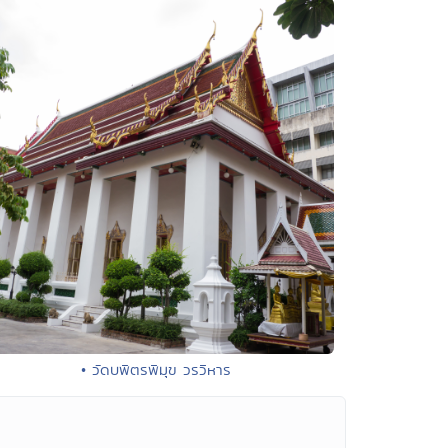
• วัดบพิตรพิมุข วรวิหาร