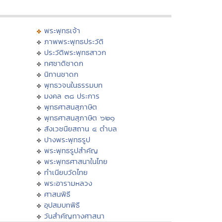
พระพุทธเจ้า
ภาพพระพุทธประวัติ
ประวัติพระพุทธสาวก
ทศชาติชาดก
นิทานชาดก
พุทธวจนในธรรมบท
มงคล ๓๘ ประการ
พุทธศาสนสุภาษิต
พุทธศาสนสุภาษิต ๖๒๑
สังเวชนียสถาน ๔ ตำบล
ปางพระพุทธรูป
พระพุทธรูปสำคัญ
พระพุทธศาสนาในไทย
ทำเนียบวัดไทย
พระอารามหลวง
ศาสนพิธี
อุปสมบทพิธี
วันสำคัญทางศาสนา