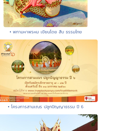
• พกามหาพรหม เขียนโดย สืบ ธรรมไทย
• โครงการสามเณร ปลูกปัญญาธรรม ปี 6