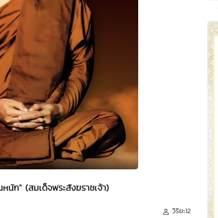
นหนัก" (สมเด็จพระสังฆราชเจ้า)
วิริยะ12