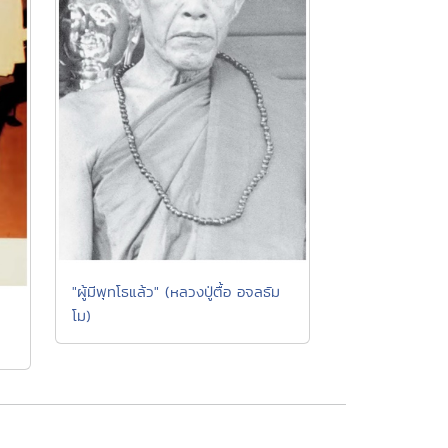
"ผู้มีพุทโธแล้ว" (หลวงปู่ตื้อ อจลธัม
โม)