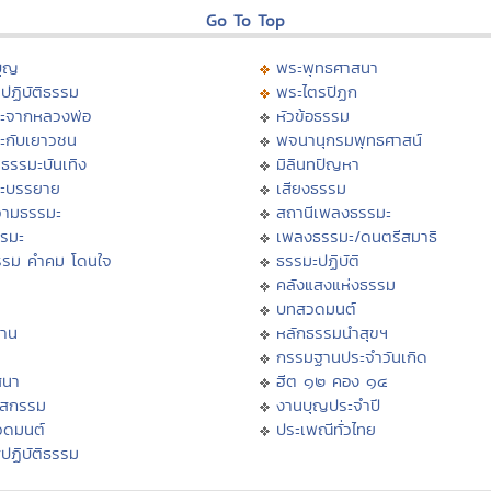
Go To Top
บุญ
พระพุทธศาสนา
ปฏิบัติธรรม
พระไตรปิฏก
ะจากหลวงพ่อ
หัวข้อธรรม
ะกับเยาวชน
พจนานุกรมพุทธศาสน์
ธรรมะบันเทิง
มิลินทปัญหา
ะบรรยาย
เสียงธรรม
ามธรรมะ
สถานีเพลงธรรมะ
รรมะ
เพลงธรรมะ/ดนตรีสมาธิ
รรม คำคม โดนใจ
ธรรมะปฏิบัติ
ม
คลังแสงแห่งธรรม
บทสวดมนต์
าน
หลักธรรมนำสุขฯ
กรรมฐานประจำวันเกิด
สนา
ฮีต ๑๒ คอง ๑๔
าสกรรม
งานบุญประจำปี
วดมนต์
ประเพณีทั่วไทย
ปฏิบัติธรรม