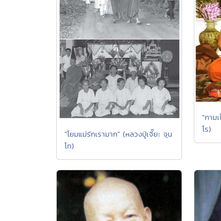
"กามเ
โร)
"โยมแม่รักเรามาก" (หลวงปู่เจี๊ยะ จุน
โท)