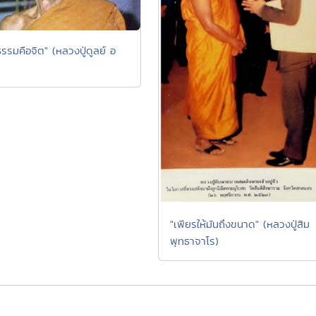
รรมคือจิต" (หลวงปู่ดูลย์ อ
"เพียรให้มันถึงขนาด" (หลวงปู่สิม
พุทธาจาโร)