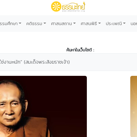
รรมศึกษา
คติธรรม
ศาสนสถาน
ศาสนพิธี
ประเพณี
บอ
ค้นหาในเว็บไซต์ :
ใช่งานหนัก" (สมเด็จพระสังฆราชเจ้า)