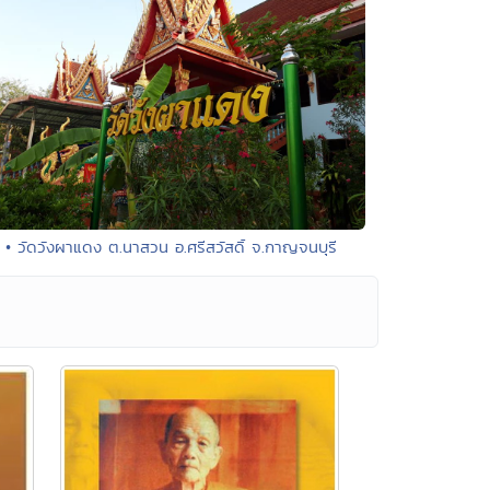
• วัดวังผาแดง ต.นาสวน อ.ศรีสวัสดิ์ จ.กาญจนบุรี