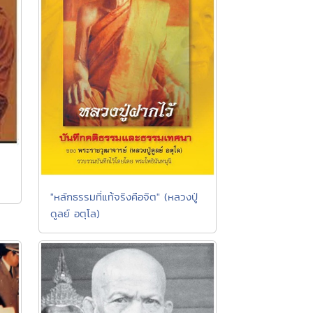
"หลักธรรมที่แท้จริงคือจิต" (หลวงปู่
ดูลย์ อตุโล)