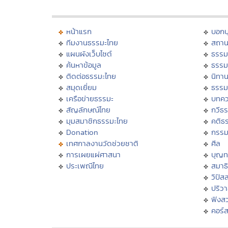
หน้าแรก
บอก
ทีมงานธรรมะไทย
สถาน
แผนผังเว็บไซต์
ธรรม
ค้นหาข้อมูล
ธรรม
ติดต่อธรรมะไทย
นิทาน
สมุดเยี่ยม
ธรรม
เครือข่ายธรรมะ
บทคว
สัญลักษณ์ไทย
กวีธ
มุมสมาชิกธรรมะไทย
คติธ
Donation
กรร
เทศกาลงานวัดช่วยชาติ
ศีล
การเผยแผ่ศาสนา
บุญท
ประเพณีไทย
สมาธิ
วิปัส
ปริว
ฟังส
คอร์ส