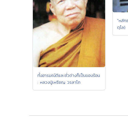
"หลักธ
ตุโล)
ทั้งอารมณ์ดีและชั่วต่างก็เป็นของร้อน
: หลวงปู่เหรียญ วรลาโภ