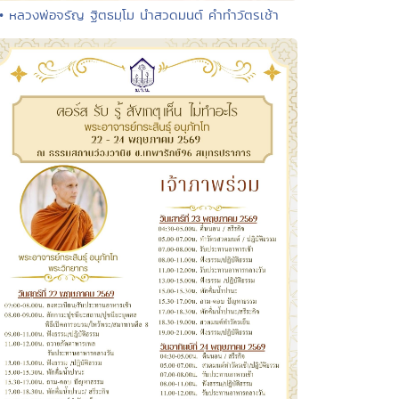
• หลวงพ่อจรัญ ฐิตธมฺโม นำสวดมนต์ คำทำวัตรเช้า