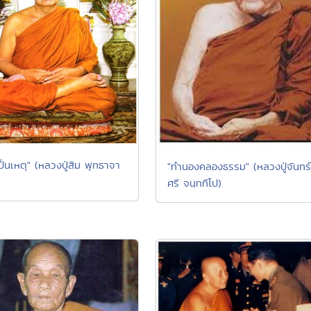
ป็นเหตุ" (หลวงปู่สิม พุทธาจา
"ทำนองคลองธรรม" (หลวงปู่จันทร์
ศรี จนฺททีโป)