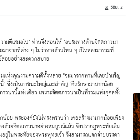
วิริยะ12
นความดีเสมอไป"
ท่านจึงสอนให้
"อบรมทางด้านจิตตภาวนา
ลมาจากที่ต่าง ๆ ไม่ว่าทางด้านไหน ๆ ก็ไหลลงมารวมที่
่มใช้สอยอย่างสะดวกสบาย
มแห่งคุณงามความดีทั้งหลาย
"จะมาจากทานที่เคยบำเพ็ญ
ี้"
ซึ่งเป็นภาชนะใหญ่และสำคัญ
"ศีลรักษามามากน้อย
าวนานี้แห่งเดียว เพราะจิตตภาวนาเป็นที่รวมแห่งกุศลทั้ง
กน้อย พระองค์ยังไม่ทรงทราบว่า เคยสร้างมามากน้อยเพียง
จลงด้วยจิตตภาวนาอย่างสมบูรณ์แล้ว จึงปรากฏพระทัยเต็ม
็มอยู่ในพระทัยของพระพุทธเจ้า จึงสามารถแจกจ่ายบรรดา