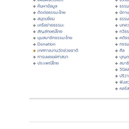
ค้นหาข้อมูล
ธรรม
ติดต่อธรรมะไทย
นิทาน
สมุดเยี่ยม
ธรรม
เครือข่ายธรรมะ
บทคว
สัญลักษณ์ไทย
กวีธ
มุมสมาชิกธรรมะไทย
คติธ
Donation
กรร
เทศกาลงานวัดช่วยชาติ
ศีล
การเผยแผ่ศาสนา
บุญท
ประเพณีไทย
สมาธิ
วิปัส
ปริว
ฟังส
คอร์ส