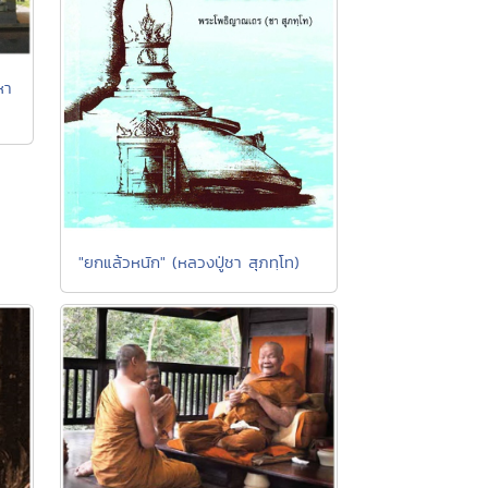
หา
"ยกแล้วหนัก" (หลวงปู่ชา สุภทฺโท)