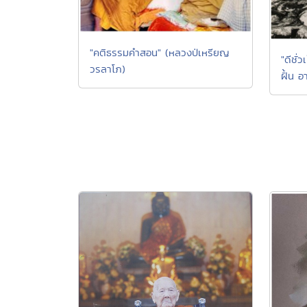
"คติธรรมคำสอน" (หลวงป่เหรียญ
"ดีชั่
วรลาโภ)
ฝั้น อ