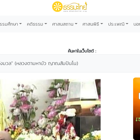
รรมศึกษา
คติธรรม
ศาสนสถาน
ศาสนพิธี
ประเพณี
บอ
ค้นหาในเว็บไซต์ :
ลทั้งมวล" (หลวงตามหาบัว ญาณสัมปันโน)