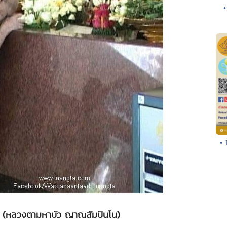
•
•
วล" (หลวงตามหาบัว ญาณสัมปันโน)