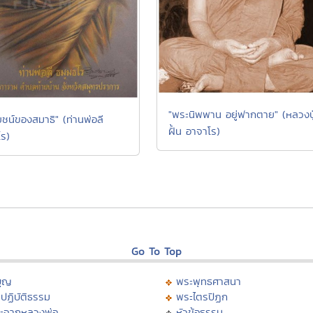
"พระนิพพาน อยู่ฟากตาย" (หลวงปู
ยชน์ของสมาธิ" (ท่านพ่อลี
ฝั้น อาจาโร)
โร)
Go To Top
บุญ
พระพุทธศาสนา
ปฏิบัติธรรม
พระไตรปิฏก
ะจากหลวงพ่อ
หัวข้อธรรม