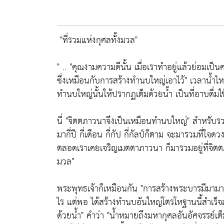
"ที่รวมแห่งกุศลทั้งมวล"
" ..
"คุณงามความดีนั้น เมื่อเราทำอยู่แล้วย่อมเป็
ซึ่งเหมือนกับการสร้างทำนบใหญ่เอาไว้"
เวลาน้ำไห
ทำนบใหญ่นั้นให้ปรากฏเต็มด้วยน้ำ เป็นที่อาบดื
นี่
"จิตตภาวนาจึงเป็นเหมือนทำนบใหญ่"
สำหรับรว
มากี่ปี กี่เดือน กี่กัป กี่กัลป์ก็ตาม จะมารวมที่ใจดวงน
ตลอดเราเคยเจริญเมตตาภาวนา ก็มารวมอยู่ที่จิตตภ
มวล"
พระพุทธเจ้าก็เหมือนกัน
"การสร้างพระบารมีมามา
ไร แต่พอ ได้สร้างทำนบอันใหญ่โตรโหฐานนี้สำเร็
ด้วยน้ำ"
คำว่า
"น้ำหมายถึงมหากุศลอันอัศจรรย์เต