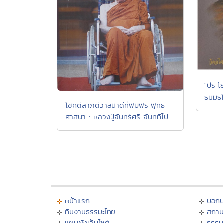
"ประโ
ธัมมธ
โชคดีลาภดีวาสนาดีที่พบพระพุทธ
ศาสนา : หลวงปู่จันทร์ศรี จันททีโป
หน้าแรก
บอก
ทีมงานธรรมะไทย
สถาน
แผนผังเว็บไซต์
ธรรม