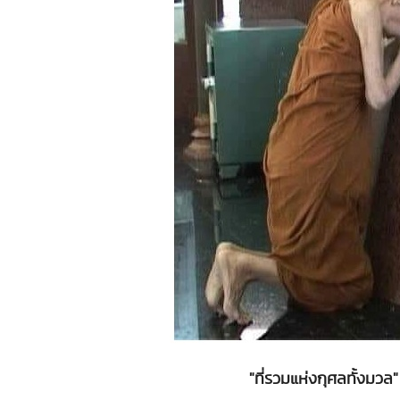
"ที่รวมแห่งกุศลทั้งม