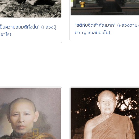
"สติกับจิตสำคัญมาก" (หลวงตาม
วเป็นความสมมติทั้งนั้น" (หลวงปู่
บัว ญาณสัมปันโน)
าจาโร)