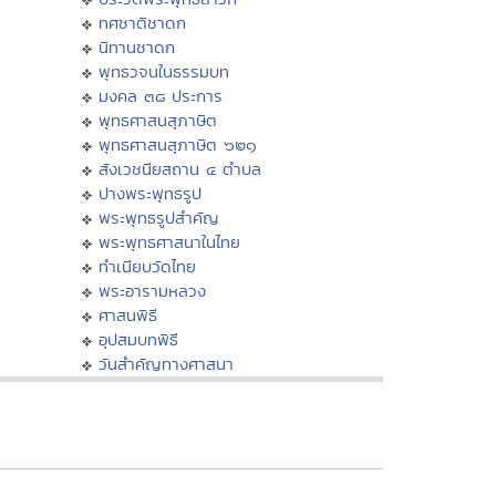
ทศชาติชาดก
นิทานชาดก
พุทธวจนในธรรมบท
มงคล ๓๘ ประการ
พุทธศาสนสุภาษิต
พุทธศาสนสุภาษิต ๖๒๑
สังเวชนียสถาน ๔ ตำบล
ปางพระพุทธรูป
พระพุทธรูปสำคัญ
พระพุทธศาสนาในไทย
ทำเนียบวัดไทย
พระอารามหลวง
ศาสนพิธี
อุปสมบทพิธี
วันสำคัญทางศาสนา