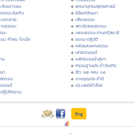
ะกับเยาวชน
พจนานุกรมพุทธศาสน์
ธรรมะบันเทิง
มิลินทปัญหา
ะบรรยาย
เสียงธรรม
ามธรรมะ
สถานีเพลงธรรมะ
รรมะ
เพลงธรรมะ/ดนตรีสมาธิ
รรม คำคม โดนใจ
ธรรมะปฏิบัติ
ม
คลังแสงแห่งธรรม
บทสวดมนต์
าน
หลักธรรมนำสุขฯ
กรรมฐานประจำวันเกิด
สนา
ฮีต ๑๒ คอง ๑๔
าสกรรม
งานบุญประจำปี
วดมนต์
ประเพณีทั่วไทย
ปฏิบัติธรรม
Eng