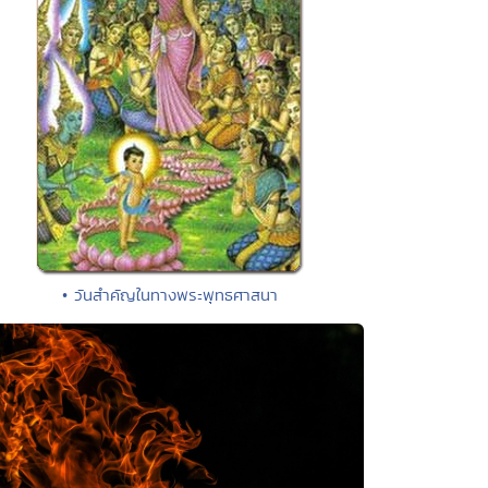
• วันสำคัญในทางพระพุทธศาสนา