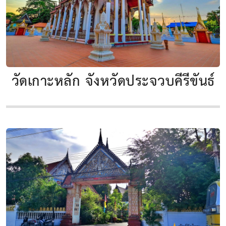
วัดเกาะหลัก จังหวัดประจวบคีรีขันธ์