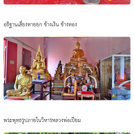
อธิฐานเสี่ยงทายยก ช้างเงิน ช้างทอง
พระพุทธรูปภายในวิหารหลวงพ่อเปี่ยม