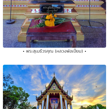
• พระสุเมธีวรคุณ (หลวงพ่อเปี่ยม) •