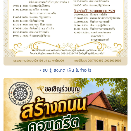
• รับ รู้ สังเกตุ เห็น ไม่ทำอะไร