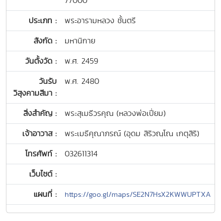
77000
ประเภท :
พระอารามหลวง ชั้นตรี
สังกัด :
มหานิกาย
วันตั้งวัด :
พ.ศ. 2459
วันรับ
พ.ศ. 2480
วิสุงคามสีมา :
สิ่งสำคัญ :
พระสุเมธีวรคุณ (หลวงพ่อเปี่ยม)
เจ้าอาวาส :
พระเมธีคุณาภรณ์ (อุดม สิริวณฺโณ เกตุสิริ)
โทรศัพท์ :
032611314
เว็บไซต์ :
แผนที่ :
https://goo.gl/maps/SE2N7HsX2KWWUPTXA