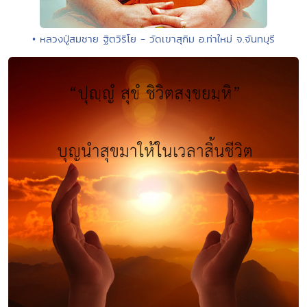
• หลวงปู่สมชาย ฐิตวิริโย - วัดเขาสุกิม อ.ท่าใหม่ จ.จันทบุรี