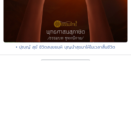
• ปุญฺญํ สุขํ ชิวิตสงฺขยมฺหิ บุญนำสุขมาให้ในเวลาสิ้นชีวิต
พระอารามหลวงทั่วไทย