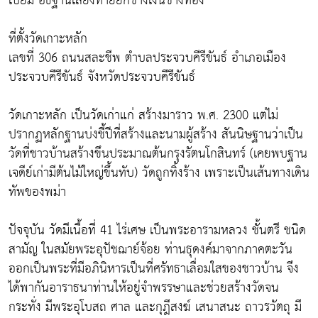
เปี่ยม อธิฐานเสี่ยงทายยกช้างเงินช้างทอง”
ที่ตั้งวัดเกาะหลัก
เลขที่ 306 ถนนสละชีพ ตำบลประจวบคีรีขันธ์ อำเภอเมือง
ประจวบคีรีขันธ์ จังหวัดประจวบคีรีขันธ์
วัดเกาะหลัก เป็นวัดเก่าแก่ สร้างมาราว พ.ศ. 2300 แต่ไม่
ปรากฏหลักฐานบ่งชี้ปีที่สร้างและนามผู้สร้าง สันนิษฐานว่าเป็น
วัดที่ชาวบ้านสร้างขึนประมาณต้นกรุงรัตนโกสินทร์ (เคยพบฐาน
เจดีย์เก่ามีต้นไม้ใหญ่ขึ้นทับ) วัดถูกทิ้งร้าง เพราะเป็นเส้นทางเดิน
ทัพของพม่า
ปัจจุบัน วัดมีเนื้อที่ 41 ไร่เศษ เป็นพระอารามหลวง ชั้นตรี ชนิด
สามัญ ในสมัยพระอุปัชฌาย์จ้อย ท่านธุดงค์มาจากภาคตะวัน
ออกเป็นพระที่มีอภินิหารเป็นที่ศรัทธาเลื่อมใสของชาวบ้าน จึง
ได้พากันอาราธนาท่านให้อยู่จำพรรษาและช่วยสร้างวัดจน
กระทั่ง มีพระอุโบสถ ศาล และกุฎีสงฆ์ เสนาสนะ ถาวรวัตถุ มี