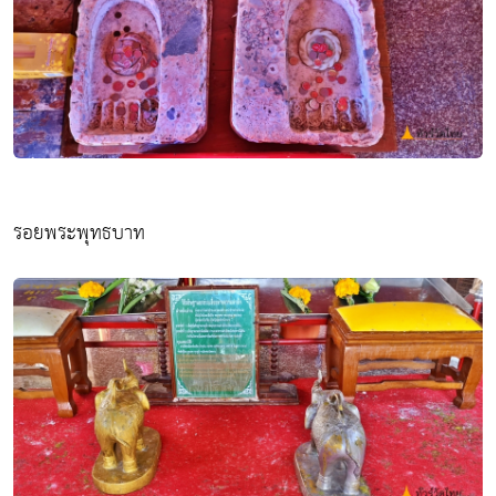
รอยพระพุทธบาท