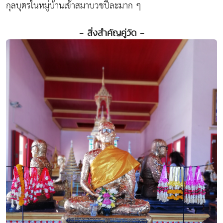
กุลบุตรในหมู่บ้านเข้าสมาบวชปีละมาก ๆ
- สิ่งสำคัญคู่วัด -