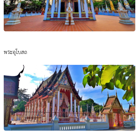
พระอุโบสถ