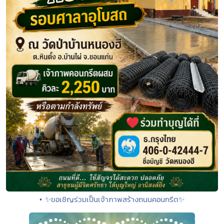
• ✨ขอเชิญร่วมเป็นเจ้าภาพสร้างถนนคอนกรีต✨