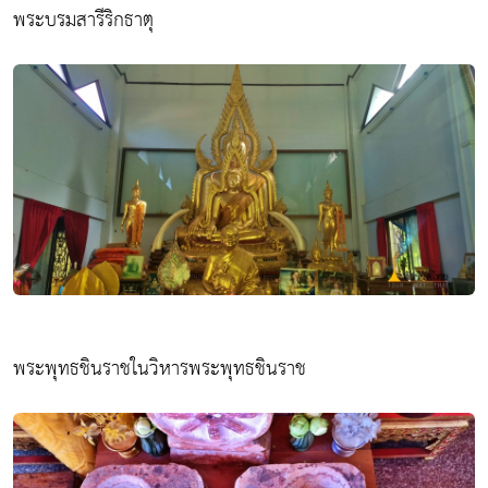
พระบรมสารีริกธาตุ
พระพุทธชินราชในวิหารพระพุทธชินราช