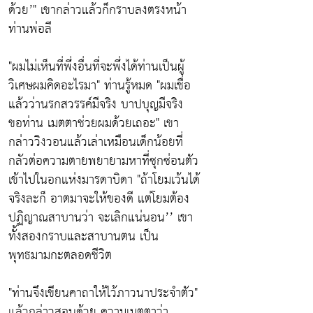
ด้วย’" เขากล่าวแล้วก็กราบลงตรงหน้า
ท่านพ่อลี
"ผมไม่เห็นที่พึ่งอื่นที่จะพึ่งได้ท่านเป็นผู้
วิเศษผมคิดอะไรมา" ท่านรู้หมด "ผมเชื่อ
แล้วว่านรกสวรรค์มีจริง บาปบุญมีจริง
ขอท่าน เมตตาช่วยผมด้วยเถอะ" เขา
กล่าววิงวอนแล้วเล่าเหมือนเด็กน้อยที่
กลัวต่อความตายพยายามหาที่ซุกซ่อนตัว
เข้าไปในอกแห่งมารดาบิดา "ถ้าโยมเว้นได้
จริงละก็ อาตมาจะให้ของดี แต่โยมต้อง
ปฏิญาณสาบานว่า จะเลิกแน่นอน’’ เขา
ทั้งสองกราบและสาบานตน เป็น
พุทธมามกะตลอดชีวิต
"ท่านจึงเขียนคาถาให้ไว้ภาวนาประจำตัว"
แล้วกล่าวสอนด้วย ความเมตตาว่า ..