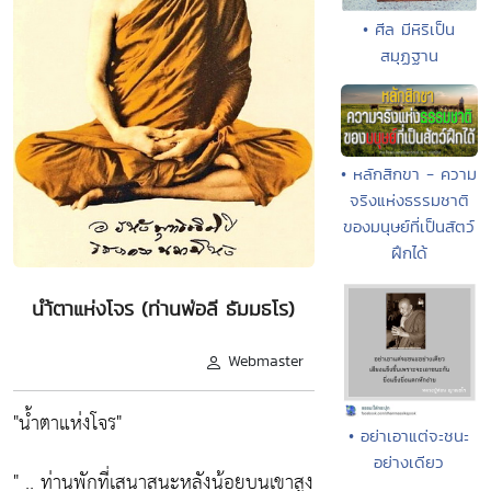
• ศีล มีหิริเป็น
สมุฏฐาน
• หลักสิกขา - ความ
จริงแห่งธรรมชาติ
ของมนุษย์ที่เป็นสัตว์
ฝึกได้
นำ้ตาแห่งโจร (ท่านพ่อลี ธัมมธโร)
Webmaster
"น้ำตาแห่งโจร"
• อย่าเอาแต่จะชนะ
อย่างเดียว
" .. ท่านพักที่เสนาสนะหลังน้อยบนเขาสูง