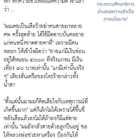
หัก หักความชั่วเหลือแต่ความดี เขาเล่า
กระทรวงศึกษาธิการ
ว่า ..
นำเสนอความสำเร็จ
ตามนโนบาย”
"ผมเคยเป็นเสือร้ายฆ่าคนตายมาหลาย
ศพ ครั้งสุดท้าย ได้ใช้มีดดาบบั่นคอยาย
แก่คนหนึ่งขาดตายคาที่" เพราะมีคน
หลอก ให้เช้าใจผิดว่า "ยายแก่มีเงินซ่อน
อยู่ใต้หมอน ๔๐๐๐ ที่จริงแกจน มีเงิน
เพียง ๔๐ บาทเท่านั้น "แกมีเท่านั้นจริง
ๆ" เสียงสั่นเครือของโจรร้ายกล่าวทั้ง
น้ำตา
"ตั้งแต่นั้นมาผมก็คิดเสียใจกับเหตุการณ์ที่
เกิดขึ้นมาก" แต่ก็เลิกไม่ได้เพราะได้ขึ้นขี่
หลังเสือแล้วลงไม่ได้ถ้าลงก็มีแต่ตาย
เท่านั้น "ผมยังกลัวตายด้วยลูกปืนอยู่ ขอ
ให้หลวงพ่อช่วยหาเครื่อง ป้องกันให้