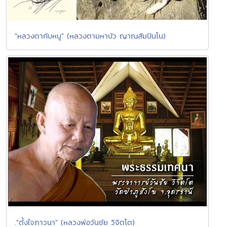
"หลวงตากับหนู" (หลวงตามหาบัว ญาณสัมปันโน)
."ตั้งใจภาวนา" (หลวงพ่อวันชัย วิจิตโต)