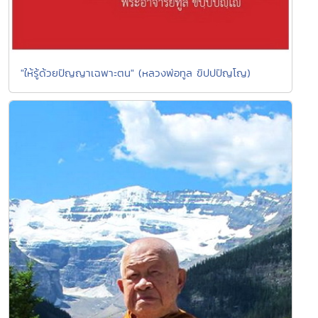
"ให้รู้ด้วยปัญญาเฉพาะตน" (หลวงพ่อทูล ขิปปปัญโญ)