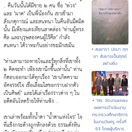
.. คืนวันนั้นได้มีชาย ๒ คน ชื่อ "พ่วง"
และ "ผาด" เป็นพี่น้องกัน เขาเข้ามา
สังเกตุการณ์ และสนทนา ในคืนอันมืดมิด
นั้น มีเพียงแสงเทียนสาดส่อง "ท่านผู้ทรง
ศีล และบุรุษสองคนผู้ไร้ศีล" กำลัง
สนทนา โต้วาทะกันอย่างขะมักเขม้น
• สงฺขารา ปรมา ทุกฺ
ขา สังขารเป็นทุกข์
"ท่านสามารถทายใจและรู้ทุกสิ่งที่เขาทั้ง
อย่างยิ่ง
๒ คิดจะทำ เพียงเขานึกขึ้นเท่านั้น" ท่าน
ก็ตอบออกมาได้ทุกเรื่อง "เขาเกิดความ
อัศจรรย์ใจ เชื่อเลื่อมใสขอกราบฝากตัว
เป็นศิษย์" และได้เล่าเรื่องราวต่าง ๆ ใน
อดีตอันโหดร้ายให้ท่านฟัง ..
• “ศธ. จัดงานแถลง
ผลการดำเนินงาน
กระทรวงศึกษาธิการ
เขาเล่าพร้อมทั้งน้ำตา "น้ำตาแห่งโจร" ใจ
ในงานวันครู ครั้งที่
ที่แข็งกระด้างถูกหักลงด้วย ธรรมดั่งหิน
63 โดยผู้บริหาร