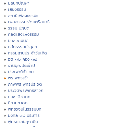
มิลินทปัญหา
เสียงธรรม
สถานีเพลงธรรมะ
เพลงธรรมะ/ดนตรีสมาธิ
ธรรมะปฏิบัติ
คลังแสงแห่งธรรม
บทสวดมนต์
หลักธรรมนำสุขฯ
กรรมฐานประจำวันเกิด
ฮีต ๑๒ คอง ๑๔
งานบุญประจำปี
ประเพณีทั่วไทย
พระพุทธเจ้า
ภาพพระพุทธประวัติ
ประวัติพระพุทธสาวก
ทศชาติชาดก
นิทานชาดก
พุทธวจนในธรรมบท
มงคล ๓๘ ประการ
พุทธศาสนสุภาษิต