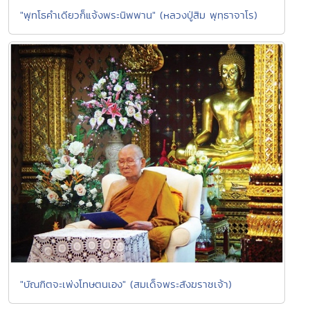
"พุทโธคำเดียวก็แจ้งพระนิพพาน" (หลวงปู่สิม พุทฺธาจาโร)
"บัณฑิตจะเพ่งโทษตนเอง" (สมเด็จพระสังฆราชเจ้า)