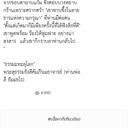
จากขอบตาอาบแก้ม ซึ่งตอบบางหยาบ
กร้านเพราะตรากตรำ "เขาซาบซึ้งในสาย
ธารแห่งความกรุณา" ที่ท่านมีต่อตน ..
"ตั้งแต่เกิดมาก็มีเพียงครั้งนี้ที่ได้ฟังสิ่งที่ดี"
เขาพูดพร้อม ร้องไห้ฟูมฟาย อย่างน่า
สงสาร ..แล้วเขาก็กราบลาท่านกลับไป ..
"
"ธรรมะทะลุโลก"
พระสุธรรมรังสีคัมภีรเมธาจารย์ (ท่านพ่อ
ลี ธัมมธโร)
6,692
#เนื้อหาที่เกี่ยวข้อง