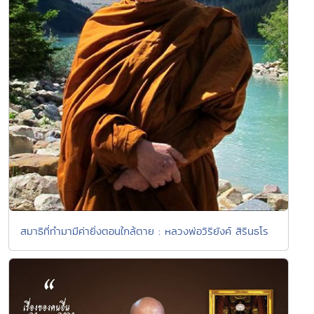
สมาธิที่ทำมามีค่ายิ่งตอนใกล้ตาย : หลวงพ่อวิริยังค์ สิรินธโร