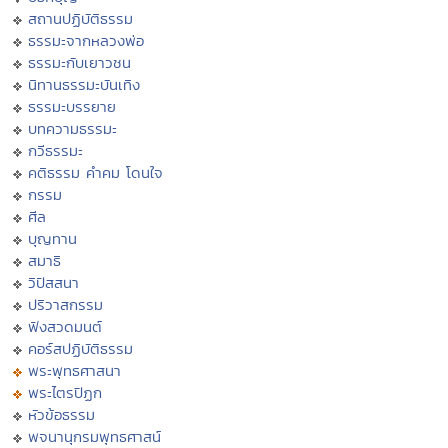
สถานปฏิบัติธรรม
ธรรมะจากหลวงพ่อ
ธรรมะกับเยาวชน
นิทานธรรมะบันเทิง
ธรรมะบรรยาย
บทความธรรมะ
กวีธรรมะ
คติธรรม คำคม โดนใจ
กรรม
ศีล
บุญทาน
สมาธิ
วิปัสสนา
ปริวาสกรรม
ฟังสวดมนต์
คอร์สปฏิบัติธรรม
พระพุทธศาสนา
พระไตรปิฏก
หัวข้อธรรม
พจนานุกรมพุทธศาสน์