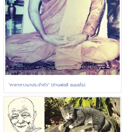
"คาถาภาวนาประจำตัว" (ท่านพ่อลี ธมฺมธโร)