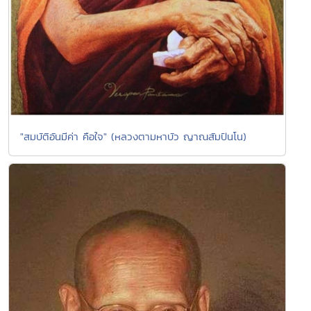
"สมบัติอันมีค่า คือใจ" (หลวงตามหาบัว ญาณสัมปันโน)