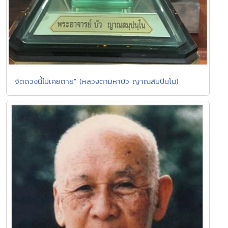
จิตดวงนี้ไม่เคยตาย" (หลวงตามหาบัว ญาณสัมปันโน)