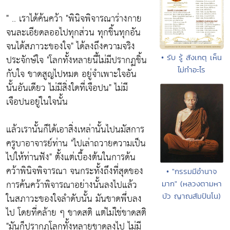
" .. เราได้ค้นคว้า
"พินิจพิจารณาร่างกาย
จนละเอียดลออไปทุกส่วน ทุกชิ้นทุกอัน
จนได้สภาวะของใจ"
ได้ลงถึงความจริง
• รับ รู้ สังเกตุ เห็น
ประจักษ์ใจ
"โลกทั้งหลายนี้ไม่มีปรากฏชิ้น
ไม่ทำอะไร
กับใจ ขาดสูญไปหมด อยู่จำเพาะใจอัน
นั้นอันเดียว ไม่มีสิ่งใดที่เจือปน"
ไม่มี
เจือปนอยู่ในใจนั้น
แล้วเรานั้นก็ได้เอาสิ่งเหล่านั้นไปนมัสการ
ครูบาอาจารย์ท่าน
"ไปเล่าถวายความเป็น
ไปให้ท่านฟัง"
ตั้งแต่เบื้องต้นในการด้น
คว้าพินิจพิจารณา จนกระทั้งถึงที่สุดของ
• "กรรมมีอำนาจ
การค้นคว้าพิจารณาอย่างนั้นลงไปแล้ว
มาก" (หลวงตามหา
บัว ญาณสัมปันโน)
ในสภาวะของใจลำดับนั้น มันขาดพึ่บลง
ไป โดยที่คล้าย ๆ ขาดสติ แต่ไม่ใช่ขาดสติ
"มันก็ปรากฏโลกทั้งหลายขาดลงไป ไม่มี