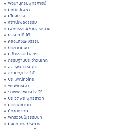
พจนานุกรมพุทธศาสน์
มิลินทปัญหา
เสียงธรรม
สถานีเพลงธรรมะ
เพลงธรรมะ/ดนตรีสมาธิ
ธรรมะปฏิบัติ
คลังแสงแห่งธรรม
บทสวดมนต์
หลักธรรมนำสุขฯ
กรรมฐานประจำวันเกิด
ฮีต ๑๒ คอง ๑๔
งานบุญประจำปี
ประเพณีทั่วไทย
พระพุทธเจ้า
ภาพพระพุทธประวัติ
ประวัติพระพุทธสาวก
ทศชาติชาดก
นิทานชาดก
พุทธวจนในธรรมบท
มงคล ๓๘ ประการ