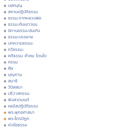
บอกบุญ
สถานปฏิบัติธรรม
ธรรมะจากหลวงพ่อ
ธรรมะกับเยาวชน
นิทานธรรมะบันเทิง
ธรรมะบรรยาย
บทความธรรมะ
กวีธรรมะ
คติธรรม คำคม โดนใจ
กรรม
ศีล
บุญทาน
สมาธิ
วิปัสสนา
ปริวาสกรรม
ฟังสวดมนต์
คอร์สปฏิบัติธรรม
พระพุทธศาสนา
พระไตรปิฏก
หัวข้อธรรม