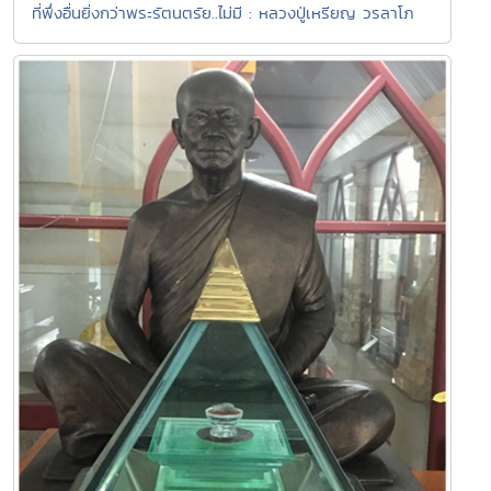
ที่พึ่งอื่นยิ่งกว่าพระรัตนตรัย..ไม่มี : หลวงปู่เหรียญ วรลาโภ