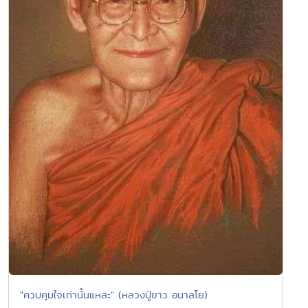
"ควบคุมใจเท่านั้นแหละ" (หลวงปู่ขาว อนาลโย)