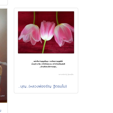
...บุญ...(หลวงพ่อจรัญ ฐิตธมฺโม)
ม