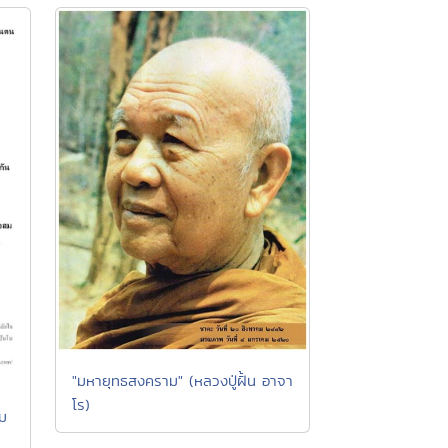
"มหายุทธสงคราม" (หลวงปู่ฝั้น อาจา
โร)
ม