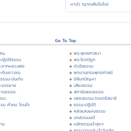
หาบัว ญาณสัมปันโน)
Go To Top
บุญ
พระพุทธศาสนา
ปฏิบัติธรรม
พระไตรปิฏก
ะจากหลวงพ่อ
หัวข้อธรรม
ะกับเยาวชน
พจนานุกรมพุทธศาสน์
ธรรมะบันเทิง
มิลินทปัญหา
ะบรรยาย
เสียงธรรม
ามธรรมะ
สถานีเพลงธรรมะ
รรมะ
เพลงธรรมะ/ดนตรีสมาธิ
รรม คำคม โดนใจ
ธรรมะปฏิบัติ
ม
คลังแสงแห่งธรรม
บทสวดมนต์
าน
หลักธรรมนำสุขฯ
กรรมฐานประจำวันเกิด