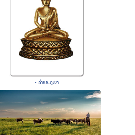
• ถ้ำและภูเขา