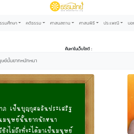
รรมศึกษา
คติธรรม
ศาสนสถาน
ศาสนพิธี
ประเพณี
บอ
ค้นหาในเว็บไซต์ :
นุษย์นั้นยากหนักหนา