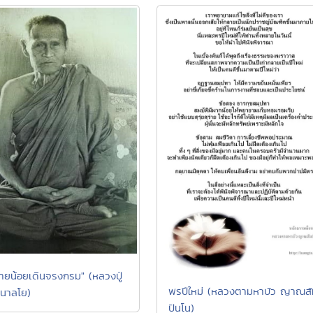
่ายน้อยเดินจรงกรม" (หลวงปู่
พรปีใหม่ (หลวงตามหาบัว ญาณสั
นาลโย)
ปันโน)