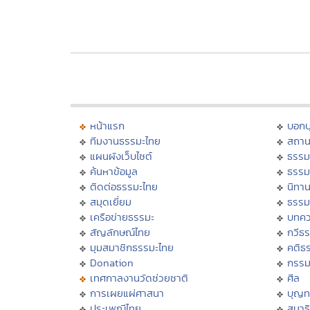
หน้าแรก
บอก
ทีมงานธรรมะไทย
สถาน
แผนผังเว็บไซต์
ธรรม
ค้นหาข้อมูล
ธรรม
ติดต่อธรรมะไทย
นิทาน
สมุดเยี่ยม
ธรรม
เครือข่ายธรรมะ
บทคว
สัญลักษณ์ไทย
กวีธ
มุมสมาชิกธรรมะไทย
คติธ
Donation
กรร
เทศกาลงานวัดช่วยชาติ
ศีล
การเผยแผ่ศาสนา
บุญท
ประเพณีไทย
สมาธิ