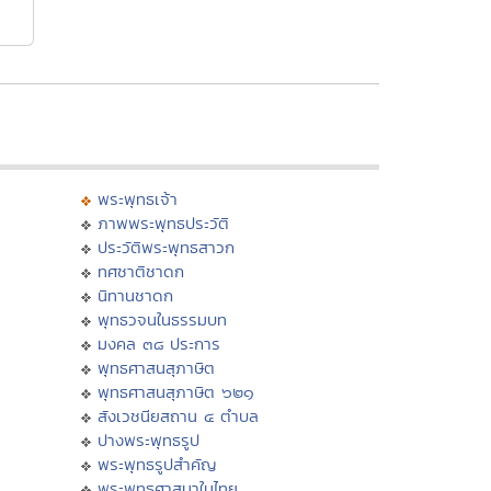
พระพุทธเจ้า
ภาพพระพุทธประวัติ
ประวัติพระพุทธสาวก
ทศชาติชาดก
นิทานชาดก
พุทธวจนในธรรมบท
มงคล ๓๘ ประการ
พุทธศาสนสุภาษิต
พุทธศาสนสุภาษิต ๖๒๑
สังเวชนียสถาน ๔ ตำบล
ปางพระพุทธรูป
พระพุทธรูปสำคัญ
พระพุทธศาสนาในไทย