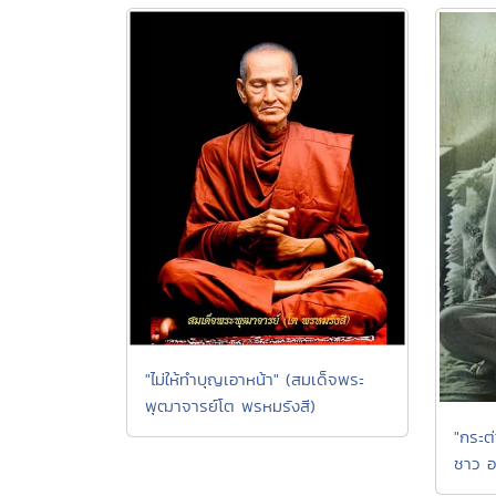
"ไม่ให้ทำบุญเอาหน้า" (สมเด็จพระ
พุฒาจารย์โต พรหมรังสี)
"กระต
ชาว อ