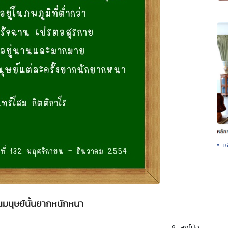
• ห
็นมนุษย์นั้นยากหนักหนา
ลูกโป่ง