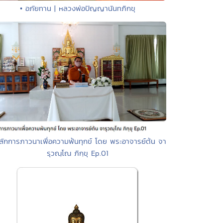
• อภัยทาน | หลวงพ่อปัญญานันทภิกขุ
ลักการภาวนาเพื่อความพ้นทุกข์ โดย พระอาจารย์ต้น จา
รุวณฺโณ ภิกฺขุ Ep.01