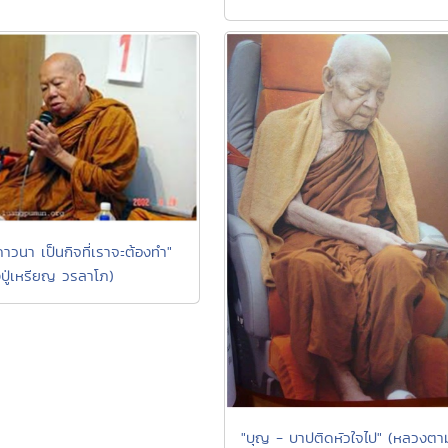
ภาวนา เป็นกิจที่เราจะต้องทำ"
ปู่เหรียญ วรลาโภ)
"บุญ - บาปติดหัวใจไป" (หลวงตา