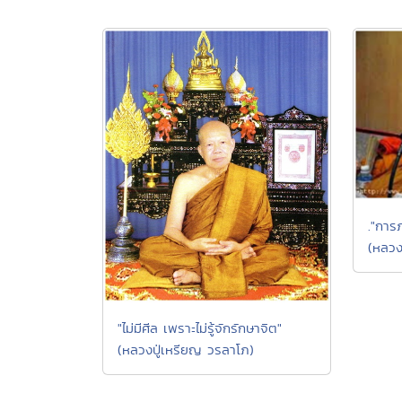
."การ
(หลวง
"ไม่มีศีล เพราะไม่รู้จักรักษาจิต"
(หลวงปู่เหรียญ วรลาโภ)