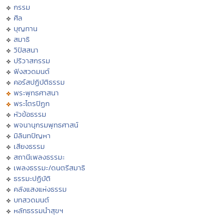
กรรม
ศีล
บุญทาน
สมาธิ
วิปัสสนา
ปริวาสกรรม
ฟังสวดมนต์
คอร์สปฏิบัติธรรม
พระพุทธศาสนา
พระไตรปิฏก
หัวข้อธรรม
พจนานุกรมพุทธศาสน์
มิลินทปัญหา
เสียงธรรม
สถานีเพลงธรรมะ
เพลงธรรมะ/ดนตรีสมาธิ
ธรรมะปฏิบัติ
คลังแสงแห่งธรรม
บทสวดมนต์
หลักธรรมนำสุขฯ