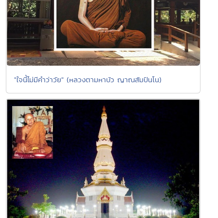
"ใจนี้ไม่มีคำว่าวัย" (หลวงตามหาบัว ญาณสัมปันโน)