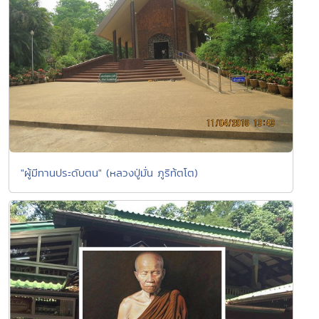
"ผู้มีทานประดับตน" (หลวงปู่มั่น ภูริท้ตโต)