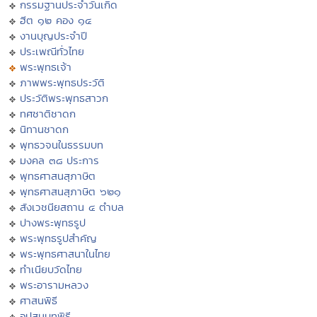
กรรมฐานประจำวันเกิด
ฮีต ๑๒ คอง ๑๔
งานบุญประจำปี
ประเพณีทั่วไทย
พระพุทธเจ้า
ภาพพระพุทธประวัติ
ประวัติพระพุทธสาวก
ทศชาติชาดก
นิทานชาดก
พุทธวจนในธรรมบท
มงคล ๓๘ ประการ
พุทธศาสนสุภาษิต
พุทธศาสนสุภาษิต ๖๒๑
สังเวชนียสถาน ๔ ตำบล
ปางพระพุทธรูป
พระพุทธรูปสำคัญ
พระพุทธศาสนาในไทย
ทำเนียบวัดไทย
พระอารามหลวง
ศาสนพิธี
อุปสมบทพิธี