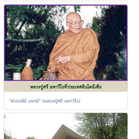
"สวรรค์มี นรกมี" (หลวงปู่ศรี มหาวีโร)