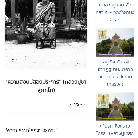
• หลวงปู่หลุย จัน
ทสาโร - วัดถ้ำผาบิ้ง
จ.เลย
• "อยู่ด้วยกัน อย่า
เอาทิฏฐิมานะมาอวด
กัน" (หลวงปู่เทสก์
"ความสงบมีสองประการ" (หลวงปู่ชา
เทสรังสี)
สุภทฺโท)
วิริยะ12
.
• "นรก คือความ
"ความสงบมีสองประการ"
โกรธ" (หลวงปู่เทสก์