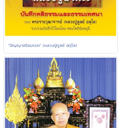
"ปัญญาอริยมรรค" (หลวงปู่ดูลย์ อตุโล)