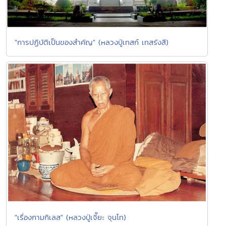
"การปฏิบัติเป็นของสำคัญ" (หลวงปู่เทสก์ เทสรังสี)
"เรื่องกามกิเลส" (หลวงปู่เจี๊ยะ จุนโท)