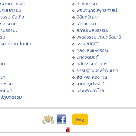
ะจากหลวงพ่อ
หัวข้อธรรม
ะกับเยาวชน
พจนานุกรมพุทธศาสน์
ธรรมะบันเทิง
มิลินทปัญหา
ะบรรยาย
เสียงธรรม
ามธรรมะ
สถานีเพลงธรรมะ
รรมะ
เพลงธรรมะ/ดนตรีสมาธิ
รรม คำคม โดนใจ
ธรรมะปฏิบัติ
ม
คลังแสงแห่งธรรม
บทสวดมนต์
าน
หลักธรรมนำสุขฯ
กรรมฐานประจำวันเกิด
สนา
ฮีต ๑๒ คอง ๑๔
าสกรรม
งานบุญประจำปี
วดมนต์
ประเพณีทั่วไทย
ปฏิบัติธรรม
Eng