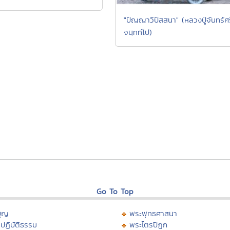
"ปัญญาวิปัสสนา" (หลวงปู่จันทร์ศร
จนฺททีโป)
Go To Top
บุญ
พระพุทธศาสนา
ปฏิบัติธรรม
พระไตรปิฏก