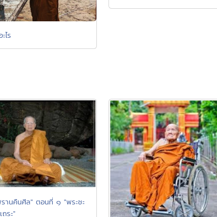
นอะไร
รานคืนศีล" ตอนที่ ๑ "พระชะ
ะเถระ"