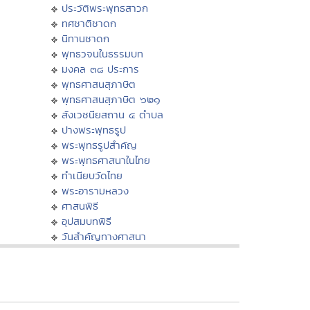
ประวัติพระพุทธสาวก
ทศชาติชาดก
นิทานชาดก
พุทธวจนในธรรมบท
มงคล ๓๘ ประการ
พุทธศาสนสุภาษิต
พุทธศาสนสุภาษิต ๖๒๑
สังเวชนียสถาน ๔ ตำบล
ปางพระพุทธรูป
พระพุทธรูปสำคัญ
พระพุทธศาสนาในไทย
ทำเนียบวัดไทย
พระอารามหลวง
ศาสนพิธี
อุปสมบทพิธี
วันสำคัญทางศาสนา