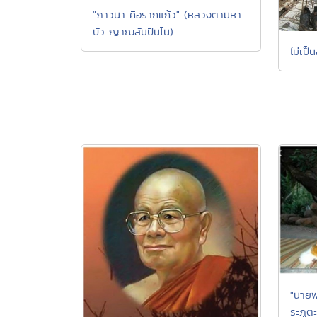
"ภาวนา คือรากแก้ว" (หลวงตามหา
บัว ญาณสัมปันโน)
ไม่เป็
"นายพ
ระภูต