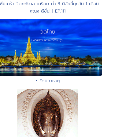
 ซึมเศร้า วิตกกังวล เครียด ทำ 3 นิสัยนี้ทุกวัน 1 เดือน
คุณจะดีขึ้น! | EP.111
• วัดมหาธาตุ