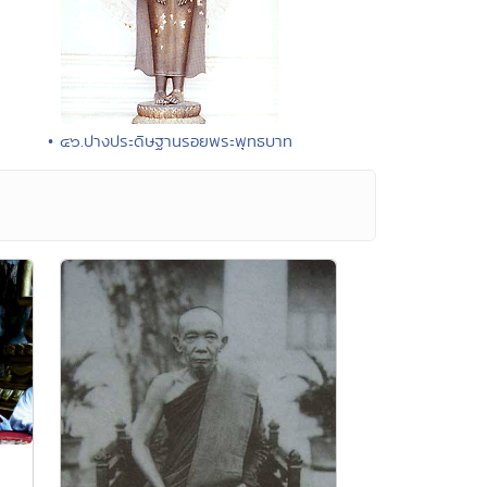
• ๔๖.ปางประดิษฐานรอยพระพุทธบาท