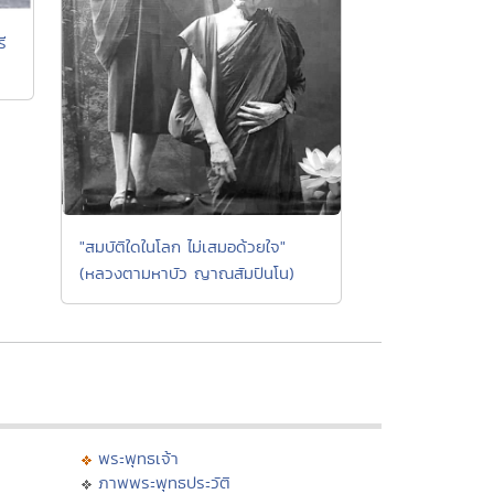
ี
"สมบัติใดในโลก ไม่เสมอด้วยใจ"
(หลวงตามหาบัว ญาณสัมปันโน)
พระพุทธเจ้า
ภาพพระพุทธประวัติ