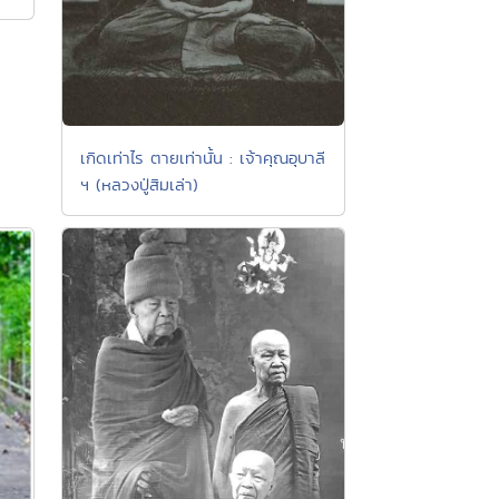
เกิดเท่าไร ตายเท่านั้น : เจ้าคุณอุบาลี
ฯ (หลวงปู่สิมเล่า)