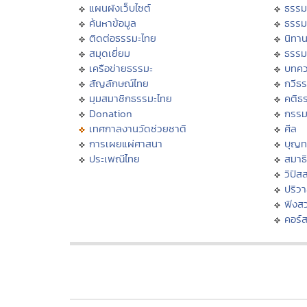
แผนผังเว็บไซต์
ธรรม
ค้นหาข้อมูล
ธรรม
ติดต่อธรรมะไทย
นิทาน
สมุดเยี่ยม
ธรรม
เครือข่ายธรรมะ
บทคว
สัญลักษณ์ไทย
กวีธ
มุมสมาชิกธรรมะไทย
คติธ
Donation
กรร
เทศกาลงานวัดช่วยชาติ
ศีล
การเผยแผ่ศาสนา
บุญท
ประเพณีไทย
สมาธิ
วิปัส
ปริว
ฟังส
คอร์ส