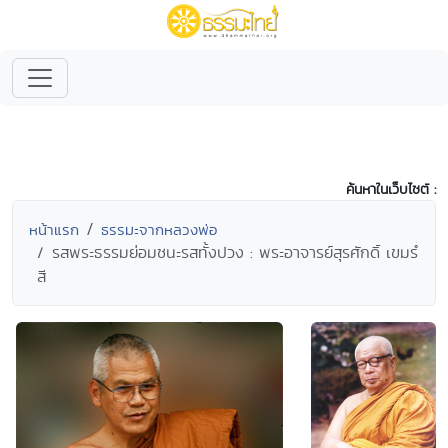
ค้นหาในเว็บไซต์ :
หน้าแรก
ธรรมะจากหลวงพ่อ
รสพระธรรมย่อมชนะรสทั้งปวง : พระอาจารย์สุรศักดิ์ เขมรํ
สี