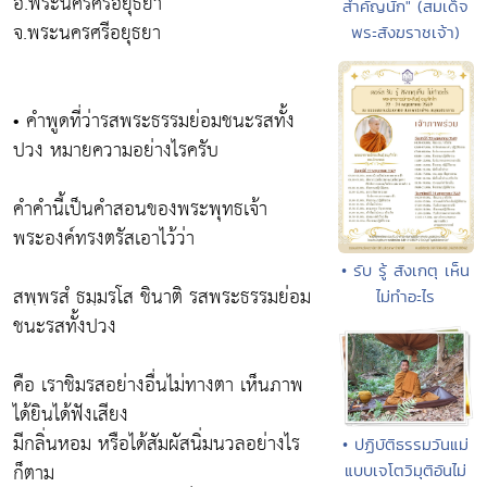
อ.พระนครศรีอยุธยา
สำคัญนัก" (สมเด็จ
จ.พระนครศรีอยุธยา
พระสังฆราชเจ้า)
• คำพูดที่ว่ารสพระธรรมย่อมชนะรสทั้ง
ปวง หมายความอย่างไรครับ
คำคำนี้เป็นคำสอนของพระพุทธเจ้า
พระองค์ทรงตรัสเอาไว้ว่า
• รับ รู้ สังเกตุ เห็น
สพฺพรสํ ธมฺมรโส ชินาติ รสพระธรรมย่อม
ไม่ทำอะไร
ชนะรสทั้งปวง
คือ เราชิมรสอย่างอื่นไม่ทางตา เห็นภาพ
ได้ยินได้ฟังเสียง
มีกลิ่นหอม หรือได้สัมผัสนิ่มนวลอย่างไร
• ปฏิบัติธรรมวันแม่
ก็ตาม
แบบเจโตวิมุติอันไม่