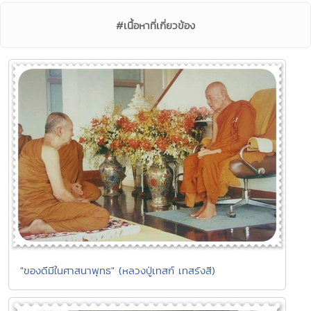
#เนื้อหาที่เกี่ยวข้อง
"ของดีมีในศาสนาพุทธ" (หลวงปู่เทสก์ เทสรังสี)