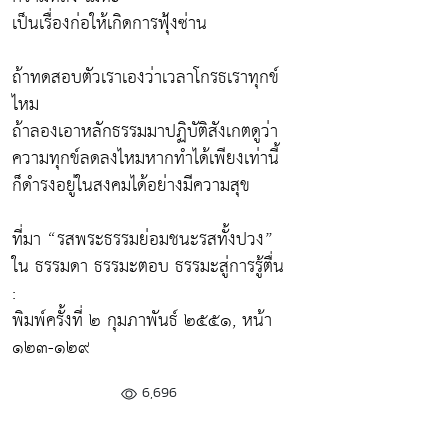
เป็นเรื่องก่อให้เกิดการฟุ้งซ่าน
ถ้าทดสอบตัวเราเองว่าเวลาโกรธเราทุกข์
ไหม
ถ้าลองเอาหลักธรรมมาปฏิบัติสังเกตดูว่า
ความทุกข์ลดลงไหมหากทำได้เพียงเท่านี้
ก็ดำรงอยู่ในสงคมได้อย่างมีความสุข
ที่มา “รสพระธรรมย่อมชนะรสทั้งปวง”
ใน ธรรมดา ธรรมะตอบ ธรรมะสู่การรู้ตื่น
:
พิมพ์ครั้งที่ ๒ กุมภาพันธ์ ๒๕๕๑, หน้า
๑๒๓-๑๒๙
6,696