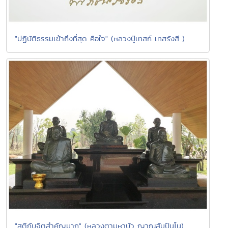
"ปฏิบัติธรรมเข้าถึงที่สุด คือใจ" (หลวงปู่เทสก์ เทสรังสี )
"สติกับจิตสำคัญมาก" (หลวงตามหาบัว ญาณสัมปันโน)