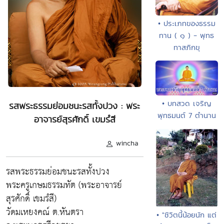
• ประเภทของธรรม
ทาน ( ๑ ) - พุทธ
ทาสภิกขุ
• บทสวด เจริญ
รสพระธรรมย่อมชนะรสทั้งปวง : พระ
พุทธมนต์ 7 ตำนาน
อาจารย์สุรศักดิ์ เขมรํสี
wincha
รสพระธรรมย่อมชนะรสทั้งปวง
พระครูเกษมธรรมทัต (พระอาจารย์
สุรศักดิ์ เขมรํสี)
วัดมเหยงคณ์ ต.หันตรา
• "ชิวิตนี้น้อยนัก แต่