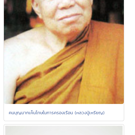
คนบุญมากเห็นโทษในการครองเรือน (หลวงปู่เหรียญ)