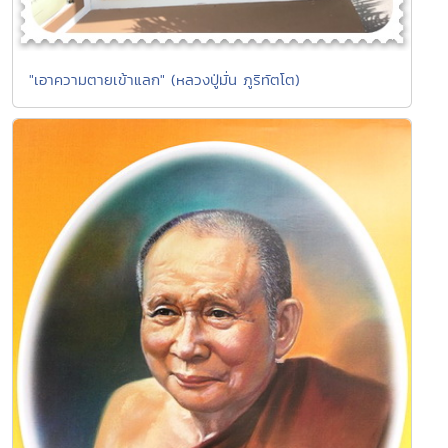
"เอาความตายเข้าแลก" (หลวงปู่มั่น ภูริทัตโต)