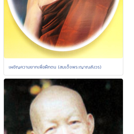
เผชิญความยากเพื่อฝึกตน (สมเด็จพระญาณสังวร)