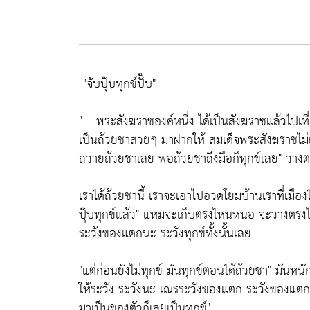
"จับปุ๊บทุกข์ปั๊บ"
" ..
พระสังฆราชองค์หนี่ง
ได้เป็นสังฆราชแล้วไปเท
เป็นถ้วยชาสวยๆ มาฝากให้ สมเด็จพระสังฆราชไม่เ
ถวายถ้วยชาเลย พอถ้วยชาถึงมือก็ทุกข์เลย"
วางต
เราได้ถ้วยชานี้ เราจะเอาไปอวดโยมบ้านเราที่เมือ
ปุ๊บทุกข์แล้ว"
แหมจะเก็บตรงไหนหนอ จะวางตรงไหน 
ระวังของแตกนะ ระวังทุกข์ทั้งนั้นเลย
"แต่ก่อนยังไม่ทุกข์ มันทุกข์ตอนได้ถ้วยชา"
มันหนัก
ให้ระวัง ระวังนะ เณรระวังของแตก ระวังของแตก
มาเป็นของตัวก็เลยเป็นทุกข์"