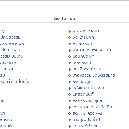
Go To Top
บุญ
พระพุทธศาสนา
ปฏิบัติธรรม
พระไตรปิฏก
ะจากหลวงพ่อ
หัวข้อธรรม
ะกับเยาวชน
พจนานุกรมพุทธศาสน์
ธรรมะบันเทิง
มิลินทปัญหา
ะบรรยาย
เสียงธรรม
ามธรรมะ
สถานีเพลงธรรมะ
รรมะ
เพลงธรรมะ/ดนตรีสมาธิ
รรม คำคม โดนใจ
ธรรมะปฏิบัติ
ม
คลังแสงแห่งธรรม
บทสวดมนต์
าน
หลักธรรมนำสุขฯ
กรรมฐานประจำวันเกิด
สนา
ฮีต ๑๒ คอง ๑๔
าสกรรม
งานบุญประจำปี
วดมนต์
ประเพณีทั่วไทย