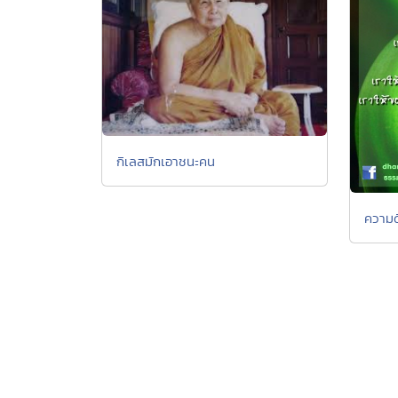
กิเลสมักเอาชนะคน
ความด