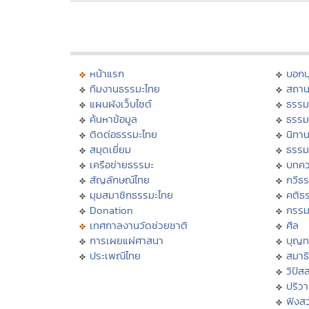
หน้าแรก
บอก
ทีมงานธรรมะไทย
สถาน
แผนผังเว็บไซต์
ธรรม
ค้นหาข้อมูล
ธรรม
ติดต่อธรรมะไทย
นิทาน
สมุดเยี่ยม
ธรรม
เครือข่ายธรรมะ
บทคว
สัญลักษณ์ไทย
กวีธ
มุมสมาชิกธรรมะไทย
คติธ
Donation
กรร
เทศกาลงานวัดช่วยชาติ
ศีล
การเผยแผ่ศาสนา
บุญท
ประเพณีไทย
สมาธิ
วิปัส
ปริว
ฟังส