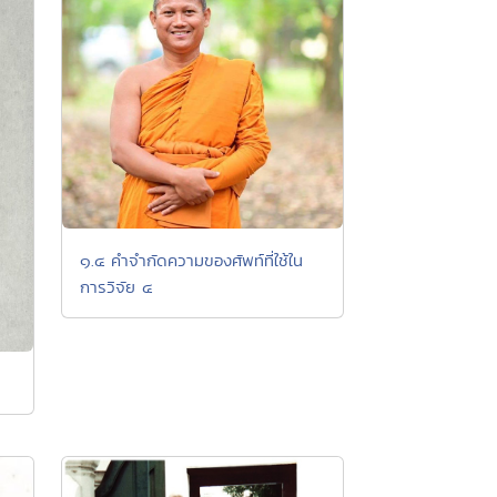
๑.๔ คำจำกัดความของศัพท์ที่ใช้ใน
การวิจัย ๔