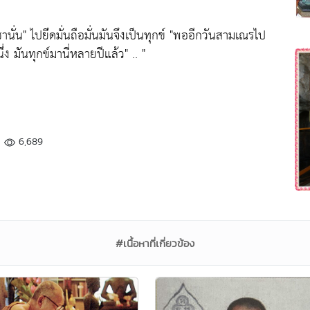
ชานั่น"
ไปยึดมั่นถือมั่นมันจึงเป็นทุกข์
"พออีกวันสามเณรไป
ึ่ง มันทุกข์มานี่หลายปีแล้ว"
.. "
6,689
#เนื้อหาที่เกี่ยวข้อง