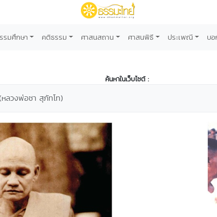
รรมศึกษา
คติธรรม
ศาสนสถาน
ศาสนพิธี
ประเพณี
บอ
ค้นหาในเว็บไซต์ :
" (หลวงพ่อชา สุภัทโท)