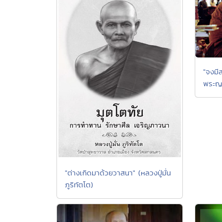
"จงมี
พระญ
"ต่างเกิดมาด้วยวาสนา" (หลวงปู่มั่น
ภูริทัตโต)