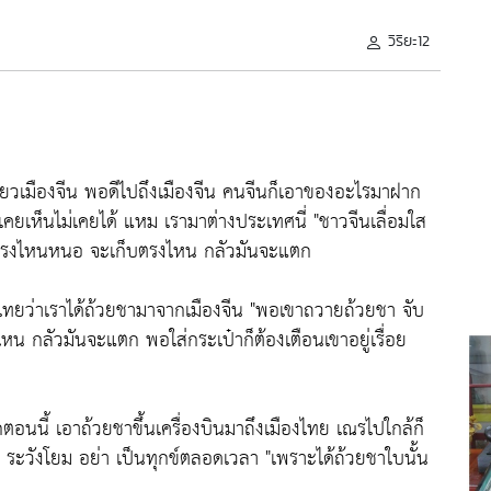
วิริยะ12
ี่ยวเมืองจีน พอดีไปถึงเมืองจีน คนจีนก็เอาของอะไรมาฝาก
คยเห็นไม่เคยได้ แหม เรามาต่างประเทศนี่
"ชาวจีนเลื่อมใส
รงไหนหนอ จะเก็บตรงไหน กลัวมันจะแตก
งไทยว่าเราได้ถ้วยชามาจากเมืองจีน
"พอเขาถวายถ้วยชา จับ
กลัวมันจะแตก พอใส่กระเป๋าก็ต้องเตือนเขาอยู่เรื่อย
ตอนนี้ เอาถ้วยชาขึ้นเครื่องบินมาถึงเมืองไทย เณรไปใกล้ก็
 ระวังโยม อย่า เป็นทุกข์ตลอดเวลา
"เพราะได้ถ้วยชาใบนั้น