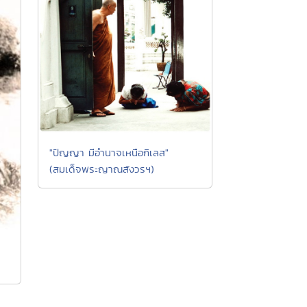
"ปัญญา มีอำนาจเหนือกิเลส"
(สมเด็จพระญาณสังวรฯ)