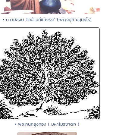
• ความสงบ คือบ้านที่แท้จริง" (หลวงปู่ลี ธมฺมธโร)
• พญานกยูงทอง ( มหาโมรชาดก )