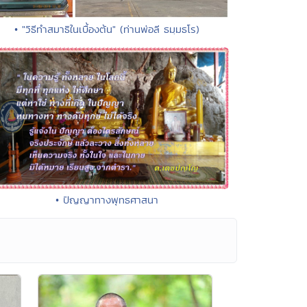
• "วิธีทำสมาธิในเบื้องต้น" (ท่านพ่อลี ธมฺมธโร)
• ปัญญาทางพุทธศาสนา