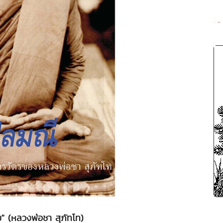
ั๊บ" (หลวงพ่อชา สุภัทโท)