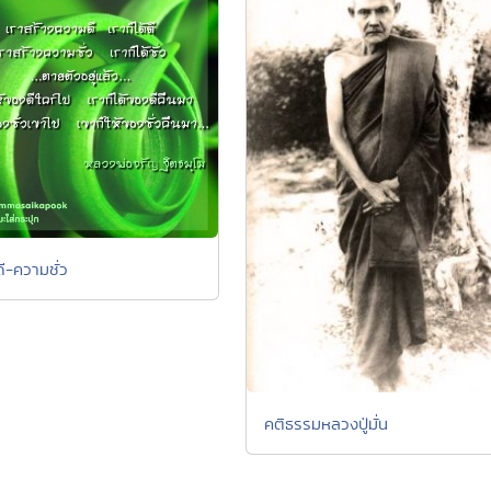
ี-ความชั่ว
คติธรรมหลวงปู่มั่น