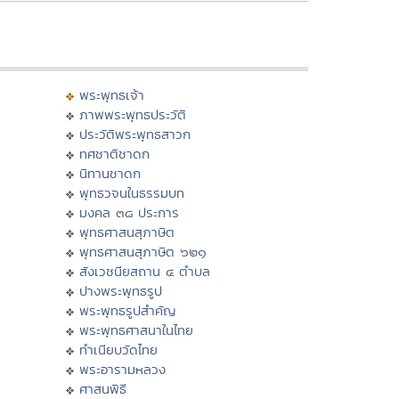
พระพุทธเจ้า
ภาพพระพุทธประวัติ
ประวัติพระพุทธสาวก
ทศชาติชาดก
นิทานชาดก
พุทธวจนในธรรมบท
มงคล ๓๘ ประการ
พุทธศาสนสุภาษิต
พุทธศาสนสุภาษิต ๖๒๑
สังเวชนียสถาน ๔ ตำบล
ปางพระพุทธรูป
พระพุทธรูปสำคัญ
พระพุทธศาสนาในไทย
ทำเนียบวัดไทย
พระอารามหลวง
ศาสนพิธี