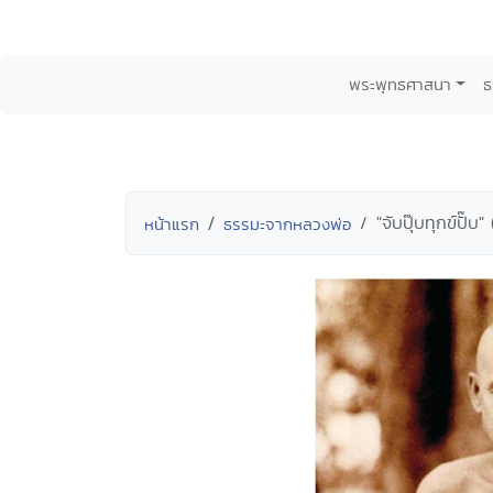
พระพุทธศาสนา
ธ
"จับปุ๊บทุกข์ปั๊บ
หน้าแรก
ธรรมะจากหลวงพ่อ