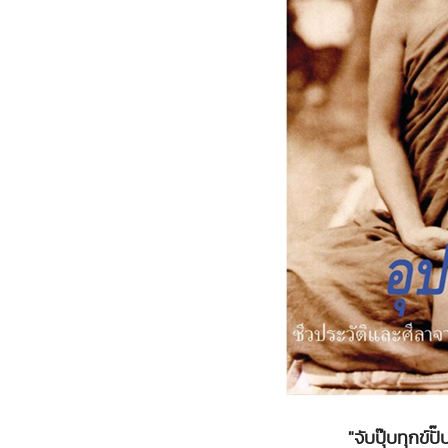
"จับปุ๊บทุกข์ป