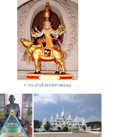
• ๖๖.ปางโปรดพกาพรหม