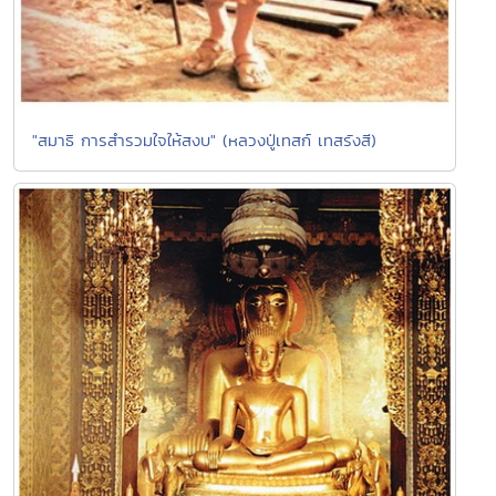
"สมาธิ การสำรวมใจให้สงบ" (หลวงปู่เทสก์ เทสรังสี)