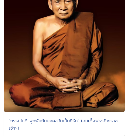
"กรรมไม่ดี ผูกพันกับบุคคลอันเป็นที่รัก" (สมเด็จพระสังฆราช
เจ้าฯ)