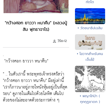
ทัตโต
"กว้างศอก ยาววา หนาคืบ" (หลวงปู่
• วัดชนาธิปเฉลิม
สิม พุทธาจาโร)
วิริยะ12
.
• โอวาทสำหรับคน
เจ็บไข้
"กว้างศอก ยาววา หนาคืบ"
" .. ในตัวเรานี้ พระพุทธเจ้าทรงตรัสว่า
"กว้างศอก ยาววา หนาคืบ"
มีอยู่เท่านี้
"เราก็ภาวนาอยู่ภายใหนังหุ้มอยู่เป็นที่สุด
รอบ
" ดูภายในเต็มไปด้วยโลหิต เต็มไป
• พญาไก่ป่า (
ด้วยของไม่สะอาดด้วยระการต่าง ๆ
กุกกุฏชาดก )