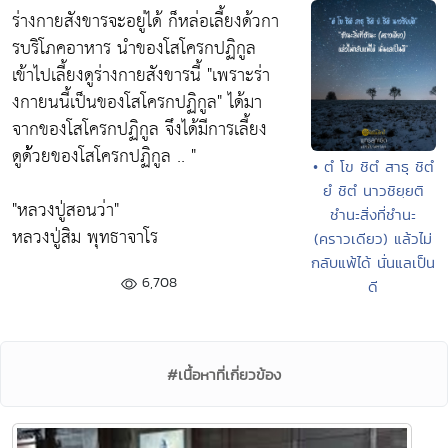
ร่างกายสังขารจะอยู่ได้ ก็หล่อเลี้ยงด้วกา
รบริโภคอาหาร นำของโสโครกปฏิกูล
เข้าไปเลี้ยงดูร่างกายสังขารนี้
"เพราะร่า
งกายนนี้เป็นของโสโครกปฏิกูล"
ได้มา
จากของโสโครกปฏิกูล จึงได้มีการเลี้ยง
ดูด้้วยของโสโครกปฏิกูล .. "
• ตํ โข ชิตํ สาธุ ชิตํ
ยํ ชิตํ นาวชิยฺยติ
"หลวงปู่สอนว่า"
ชำนะสิ่งที่ชำนะ
หลวงปู่สิม พุทธาจาโร
(คราวเดียว) แล้วไม่
กลับแพ้ได้ นั่นแลเป็น
6,708
ดี
#เนื้อหาที่เกี่ยวข้อง