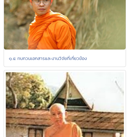
๑.๕ ทบทวนเอกสารและงานวิจัยที่เกี่ยวข้อง