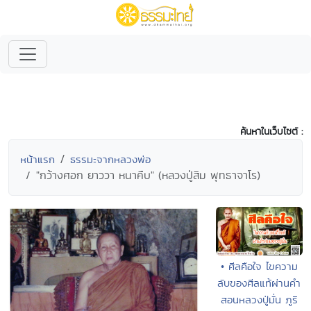
ค้นหาในเว็บไซต์ :
หน้าแรก
ธรรมะจากหลวงพ่อ
"กว้างศอก ยาววา หนาคืบ" (หลวงปู่สิม พุทธาจาโร)
• ศีลคือใจ ไขความ
ลับของศีลแท้ผ่านคำ
สอนหลวงปู่มั่น ภูริ