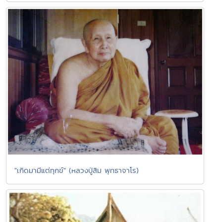
"เกิดมามีแต่ทุกข์" (หลวงปู่สิม พุทธาจาโร)