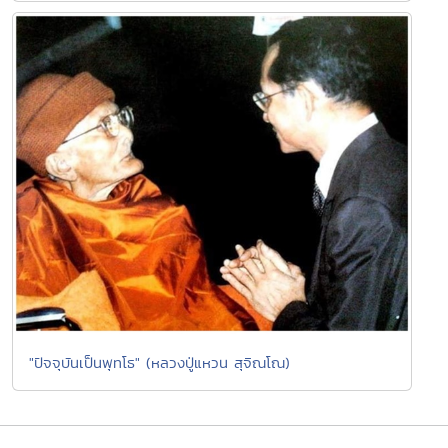
"ปัจจุบันเป็นพุทโธ" (หลวงปู่แหวน สุจิณโณ)