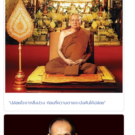
"ปล่อยใจจากสิ่งปวง ก่อนที่ความตายจะบังคับให้ปล่อย"