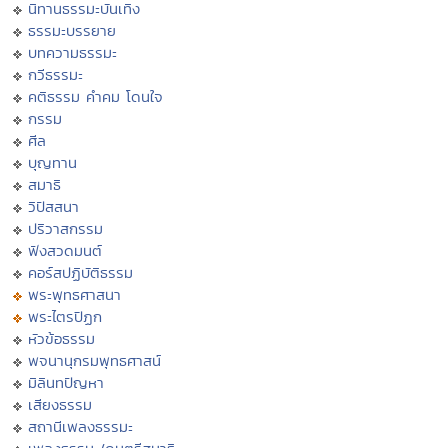
นิทานธรรมะบันเทิง
ธรรมะบรรยาย
บทความธรรมะ
กวีธรรมะ
คติธรรม คำคม โดนใจ
กรรม
ศีล
บุญทาน
สมาธิ
วิปัสสนา
ปริวาสกรรม
ฟังสวดมนต์
คอร์สปฏิบัติธรรม
พระพุทธศาสนา
พระไตรปิฏก
หัวข้อธรรม
พจนานุกรมพุทธศาสน์
มิลินทปัญหา
เสียงธรรม
สถานีเพลงธรรมะ