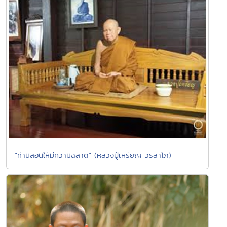
"ท่านสอนให้มีความฉลาด" (หลวงปู่เหรียญ วรลาโภ)