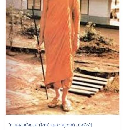
"ท่านสอนทั้งกาย ทั้งใจ" (หลวงปู่เทสก์ เทสรังสี)