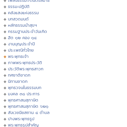
เพลงธรรมะ/ดนตรีสมาธิ
ธรรมะปฏิบัติ
คลังแสงแห่งธรรม
บทสวดมนต์
หลักธรรมนำสุขฯ
กรรมฐานประจำวันเกิด
ฮีต ๑๒ คอง ๑๔
งานบุญประจำปี
ประเพณีทั่วไทย
พระพุทธเจ้า
ภาพพระพุทธประวัติ
ประวัติพระพุทธสาวก
ทศชาติชาดก
นิทานชาดก
พุทธวจนในธรรมบท
มงคล ๓๘ ประการ
พุทธศาสนสุภาษิต
พุทธศาสนสุภาษิต ๖๒๑
สังเวชนียสถาน ๔ ตำบล
ปางพระพุทธรูป
พระพุทธรูปสำคัญ