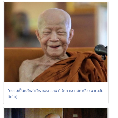
"กรรมเป็นหลักสำคัญของศาสนา" (หลวงตามหาบัว ญาณสัม
ปันโน)