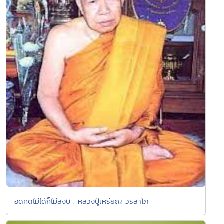
อดคิดไม่ได้ก็ไม่สงบ : หลวงปู่เหรียญ วรลาโภ