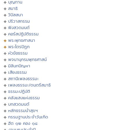
บุญทาน
สมาธิ
วิปัสสนา
ปริวาสกรรม
ฟังสวดมนต์
คอร์สปฏิบัติธรรม
พระพุทธศาสนา
พระไตรปิฏก
หัวข้อธรรม
พจนานุกรมพุทธศาสน์
มิลินทปัญหา
เสียงธรรม
สถานีเพลงธรรมะ
เพลงธรรมะ/ดนตรีสมาธิ
ธรรมะปฏิบัติ
คลังแสงแห่งธรรม
บทสวดมนต์
หลักธรรมนำสุขฯ
กรรมฐานประจำวันเกิด
ฮีต ๑๒ คอง ๑๔
งานบุญประจำปี