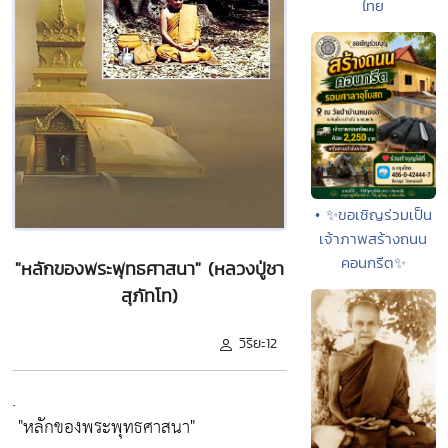
ไทย
• ✨ขอเชิญร่วมเป็น
เจ้าภาพสร้างถนน
คอนกรีต✨
"หลักของพระพุทธศาสนา" (หลวงปู่ชา
สุภัทโท)
วิริยะ12
.
"หลักของพระพุทธศาสนา"