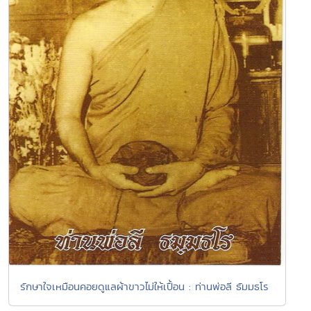
รักษาใจเหมือนคอยดูแลผ้าขาวไม่ให้เปื้อน : ท่านพ่อลี ธัมมธโร