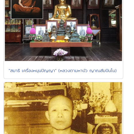
"สมาธิ เครื่องหนุนปัญญา" (หลวงตามหาบัว ญาณสัมปันโน)