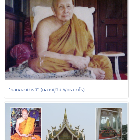
"ยอดของบารมี" (หลวงปู่สิม พุทธาจาโร)