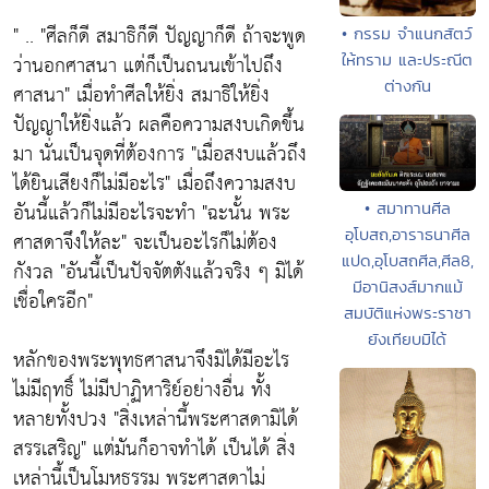
" ..
"ศีลก็ดี สมาธิก็ดี ปัญญาก็ดี ถ้าจะพูด
• กรรม จำแนกสัตว์
ให้ทราม และประณีต
ว่านอกศาสนา แต่ก็เป็นถนนเข้าไปถึง
ต่างกัน
ศาสนา"
เมื่อทำศีลให้ยิ่ง สมาธิให้ยิ่ง
ปัญญาให้ยิ่งแล้ว ผลคือความสงบเกิดขึ้น
มา นั่นเป็นจุดที่ต้องการ
"เมื่อสงบแล้วถึง
ได้ยินเสียงก็ไม่มีอะไร"
เมื่อถึงความสงบ
อันนี้แล้วก็ไม่มีอะไรจะทำ
"ฉะนั้น พระ
• สมาทานศีล
อุโบสถ,อาราธนาศีล
ศาสดาจึงให้ละ"
จะเป็นอะไรก็ไม่ต้อง
แปด,อุโบสถศีล,ศีล8,
กังวล
"อันนี้เป็นปัจจัตตังแล้วจริง ๆ มิได้
มีอานิสงส์มากแม้
เชื่อใครอีก"
สมบัติแห่งพระราชา
ยังเทียบมิได้
หลักของพระพุทธศาสนาจึงมิได้มีอะไร
ไม่มีฤทธิ์ ไม่มีปาฏิหาริย์อย่างอื่น ทั้ง
หลายทั้งปวง
"สิ่งเหล่านี้พระศาสดามิได้
สรรเสริญ"
แต่มันก็อาจทำได้ เป็นได้ สิ่ง
เหล่านี้เป็นโมหธรรม พระศาสดาไม่