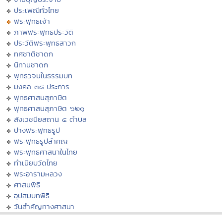
ประเพณีทั่วไทย
พระพุทธเจ้า
ภาพพระพุทธประวัติ
ประวัติพระพุทธสาวก
ทศชาติชาดก
นิทานชาดก
พุทธวจนในธรรมบท
มงคล ๓๘ ประการ
พุทธศาสนสุภาษิต
พุทธศาสนสุภาษิต ๖๒๑
สังเวชนียสถาน ๔ ตำบล
ปางพระพุทธรูป
พระพุทธรูปสำคัญ
พระพุทธศาสนาในไทย
ทำเนียบวัดไทย
พระอารามหลวง
ศาสนพิธี
อุปสมบทพิธี
วันสำคัญทางศาสนา