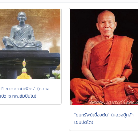
ติ ขาดความเพียร" (หลวง
บัว ญาณสัมปันโน)
"ขุมทรัพย์เบื้องต้น" (หลวงปู่หล้า
เขมปัตโต)