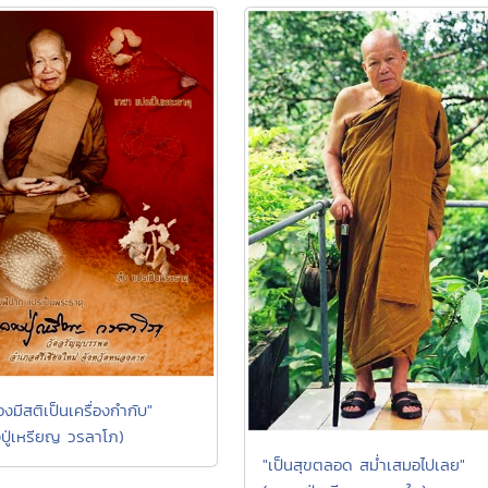
องมีสติเป็นเครื่องกำกับ"
ปู่เหรียญ วรลาโภ)
"เป็นสุขตลอด สม่ำเสมอไปเลย"