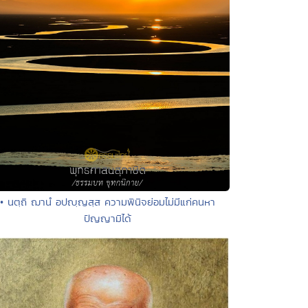
• นตฺถิ ฌานํ อปญฺญสฺส ความพินิจย่อมไม่มีแก่คนหา
ปัญญามิได้