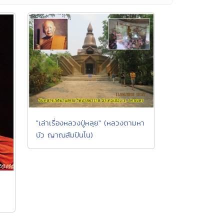
"เล่าเรื่องหลวงปู่หลุย" (หลวงตามหา
บัว ญาณสัมปันโน)