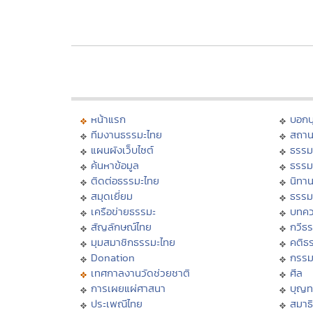
หน้าแรก
บอก
ทีมงานธรรมะไทย
สถาน
แผนผังเว็บไซต์
ธรรม
ค้นหาข้อมูล
ธรรม
ติดต่อธรรมะไทย
นิทาน
สมุดเยี่ยม
ธรรม
เครือข่ายธรรมะ
บทคว
สัญลักษณ์ไทย
กวีธ
มุมสมาชิกธรรมะไทย
คติธ
Donation
กรร
เทศกาลงานวัดช่วยชาติ
ศีล
การเผยแผ่ศาสนา
บุญท
ประเพณีไทย
สมาธิ