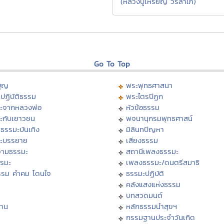
(หลวงปู่เหรียญ วรลาใภ)
Go To Top
บุญ
พระพุทธศาสนา
ปฏิบัติธรรม
พระไตรปิฏก
ะจากหลวงพ่อ
หัวข้อธรรม
ะกับเยาวชน
พจนานุกรมพุทธศาสน์
ธรรมะบันเทิง
มิลินทปัญหา
ะบรรยาย
เสียงธรรม
ามธรรมะ
สถานีเพลงธรรมะ
รรมะ
เพลงธรรมะ/ดนตรีสมาธิ
รรม คำคม โดนใจ
ธรรมะปฏิบัติ
ม
คลังแสงแห่งธรรม
บทสวดมนต์
าน
หลักธรรมนำสุขฯ
กรรมฐานประจำวันเกิด