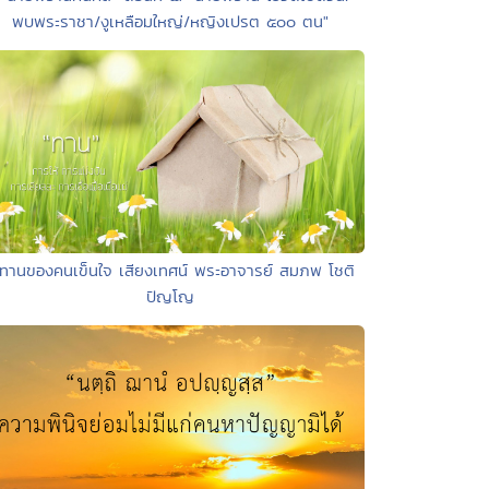
พบพระราชา/งูเหลือมใหญ่/หญิงเปรต ๕๐๐ ตน"
 ทานของคนเข็นใจ เสียงเทศน์ พระอาจารย์ สมภพ โชติ
ปัญโญ