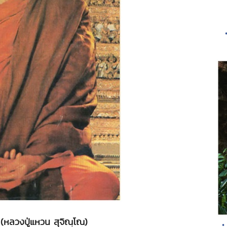
บ" (หลวงปู่แหวน สุจิณฺโณ)
•