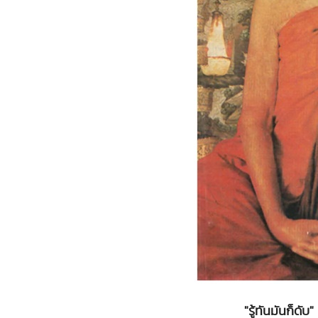
"รู้ทันมันก็ดั