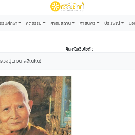
รรมศึกษา
คติธรรม
ศาสนสถาน
ศาสนพิธี
ประเพณี
บอ
ค้นหาในเว็บไซต์ :
(หลวงปู่แหวน สุจิณฺโณ)