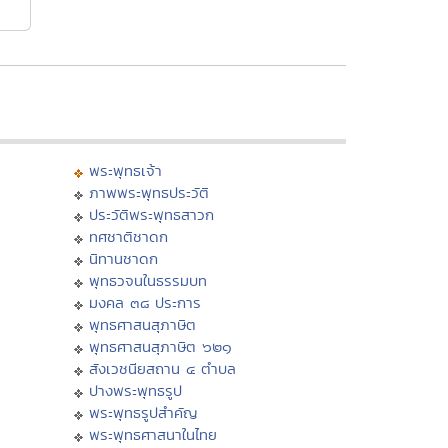
พระพุทธเจ้า
ภาพพระพุทธประวัติ
ประวัติพระพุทธสาวก
ทศชาติชาดก
นิทานชาดก
พุทธวจนในธรรมบท
มงคล ๓๘ ประการ
พุทธศาสนสุภาษิต
พุทธศาสนสุภาษิต ๖๒๑
สังเวชนียสถาน ๔ ตำบล
ปางพระพุทธรูป
พระพุทธรูปสำคัญ
พระพุทธศาสนาในไทย