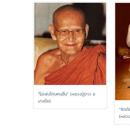
"ไม่เพ่งโทษคนอื่น" (หลวงปู่ขาว อ
นาลโย)
"จิตต้
(หลวง