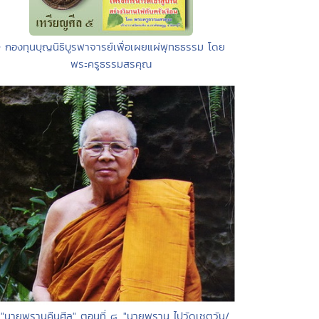
• กองทุนบุญนิธิบูรพาจารย์เพื่อเผยแผ่พุทธธรรม โดย
พระครูธรรมสรคุณ
 "นายพรานคืนศีล" ตอนที่ ๘. "นายพราน ไปวัดเชตวัน/