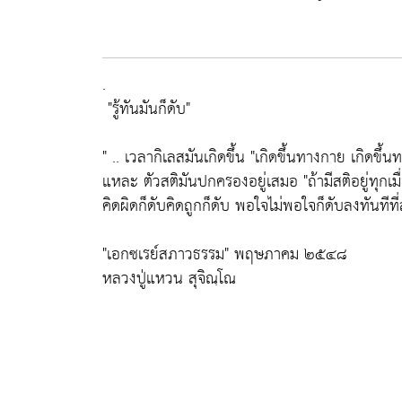
.
"รู้ทันมันก็ดับ"
" .. เวลากิเลสมันเกิดขึ้น
"เกิดขึ้นทางกาย เกิดขึ้น
แหละ ตัวสติมันปกครองอยู่เสมอ
"ถ้ามีสติอยู่ทุกเมื
คิดผิดก็ดับคิดถูกก็ดับ พอใจไม่พอใจก็ดับลงทันทีที่ส
"เอกซเรย์สภาวธรรม"
พฤษภาคม ๒๕๔๘
หลวงปู่แหวน สุจิณฺโณ