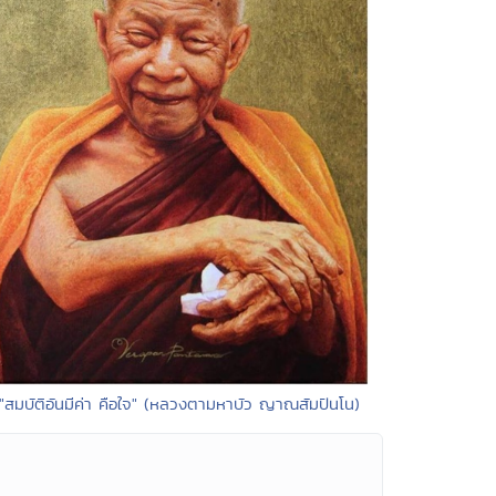
 "สมบัติอันมีค่า คือใจ" (หลวงตามหาบัว ญาณสัมปันโน)