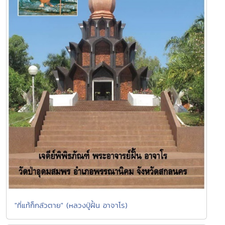
"ที่แท้ก็กลัวตาย" (หลวงปู่ฝั้น อาจาโร)