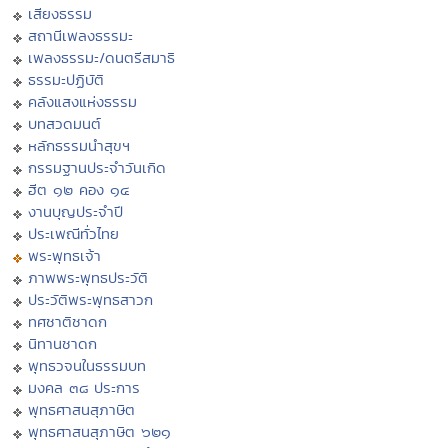
เสียงธรรม
สถานีเพลงธรรมะ
เพลงธรรมะ/ดนตรีสมาธิ
ธรรมะปฏิบัติ
คลังแสงแห่งธรรม
บทสวดมนต์
หลักธรรมนำสุขฯ
กรรมฐานประจำวันเกิด
ฮีต ๑๒ คอง ๑๔
งานบุญประจำปี
ประเพณีทั่วไทย
พระพุทธเจ้า
ภาพพระพุทธประวัติ
ประวัติพระพุทธสาวก
ทศชาติชาดก
นิทานชาดก
พุทธวจนในธรรมบท
มงคล ๓๘ ประการ
พุทธศาสนสุภาษิต
พุทธศาสนสุภาษิต ๖๒๑