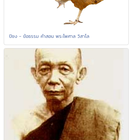
ปีชง - ข้อธรรม คำสอน พระไพศาล วิสาโล