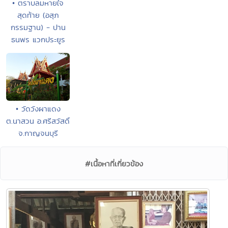
• ตราบลมหายใจ
สุดท้าย (อสุภ
กรรมฐาน) - ปาน
ธนพร แวกประยูร
• วัดวังผาแดง
ต.นาสวน อ.ศรีสวัสดิ์
จ.กาญจนบุรี
#เนื้อหาที่เกี่ยวข้อง