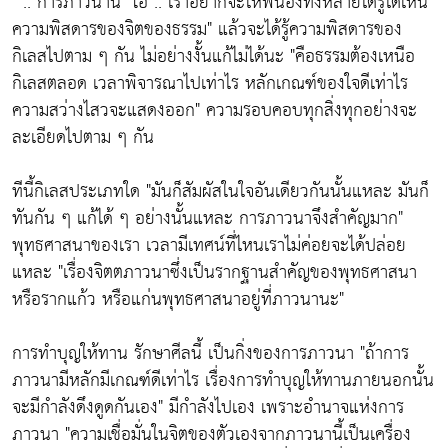
" .. การภาวนานี่
"โอ๊ .. เราอยากจะให้พี่น้องทั้งหลายได้รู้ได้เห็น
ความพิสดารของจิตของธรรม"
แล้วจะได้รู้ความพิสดารของ
กิเลสไปตาม ๆ กัน ไม่อย่างงั้นแก้ไม่ได้นะ
"คือธรรมต้องเหนือ
กิเลสตลอด เวลาพิจารณาไปเท่าไร หลักเกณฑ์ของใจดีเท่าไร
ความสว่างไสวจะแสดงออก"
ความรอบคอบทุกสิ่งทุกอย่างจะ
ละเอียดไปตาม ๆ กัน
ทีนี้กิเลสประเภทใด
"มันก็สัมผัสในใจอันเดียวกันนั้นแหละ มันก็
ทันกัน ๆ แก้ได้ ๆ อย่างนั้นแหละ การภาวนาจึงสำคัญมาก"
พุทธศาสนาของเรา เวลามีเทศน์ที่ไหนเราไม่ค่อยจะได้ปล่อย
แหละ
"เรื่องจิตตภาวนาซึ่งเป็นรากฐานสำคัญของพุทธศาสนา
หรือรากแก้ว หรือแก่นพุทธศาสนาอยู่ที่ภาวนานะ"
การทำบุญให้ทาน รักษาศีลนี้ เป็นกิ่งของการภาวนา
"ถ้าการ
ภาวนามีหลักมีเกณฑ์ดีเท่าไร เรื่องการทำบุญให้ทานภายนอกนั้น
จะมีกำลังดึงดูดกันเอง"
มีกำลังไปเอง เพราะอำนาจแห่งการ
ภาวนา
"ความเชื่อมั่นในจิตของตัวเองจากภาวนานี้เป็นเครื่อง