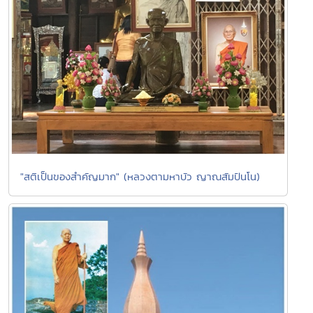
"สติเป็นของสำคัญมาก" (หลวงตามหาบัว ญาณสัมปันโน)