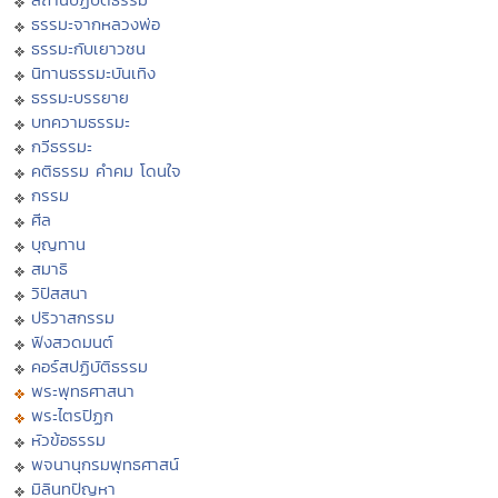
ธรรมะจากหลวงพ่อ
ธรรมะกับเยาวชน
นิทานธรรมะบันเทิง
ธรรมะบรรยาย
บทความธรรมะ
กวีธรรมะ
คติธรรม คำคม โดนใจ
กรรม
ศีล
บุญทาน
สมาธิ
วิปัสสนา
ปริวาสกรรม
ฟังสวดมนต์
คอร์สปฏิบัติธรรม
พระพุทธศาสนา
พระไตรปิฏก
หัวข้อธรรม
พจนานุกรมพุทธศาสน์
มิลินทปัญหา