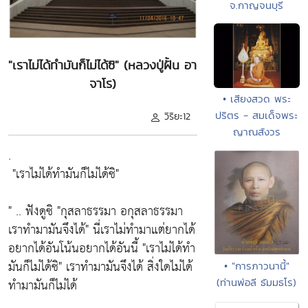
จ.กาญจนบุรี
"เราไม่ได้ทำมันก็ไม่ได้ซิ" (หลวงปู่ฝั้น อา
จาโร)
• เสียงสวด พระ
ปริตร - สมเด็จพระ
วิริยะ12
ญาณสังวร
.
"เราไม่ได้ทำมันก็ไม่ได้ซิ"
" .. ฟังดูซิ
"กุสลาธรรมา อกุสลาธรรมา
เราทำมามันจึงได้"
นี่เราไม่ทำมาแต่ยากได้
อยากได้อันโน้นอยากได้อันนี้
"เราไม่ได้ทำ
มันก็ไม่ได้ซิ"
เราทำมามันจึงได้ สิ่งใดไม่ได้
• "การภาวนานี้"
ทำมามันก็ไม่ได้
(ท่านพ่อลี ธัมมธโร)