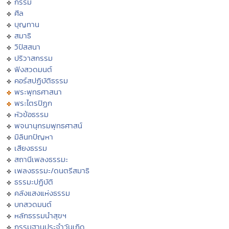
กรรม
ศีล
บุญทาน
สมาธิ
วิปัสสนา
ปริวาสกรรม
ฟังสวดมนต์
คอร์สปฏิบัติธรรม
พระพุทธศาสนา
พระไตรปิฏก
หัวข้อธรรม
พจนานุกรมพุทธศาสน์
มิลินทปัญหา
เสียงธรรม
สถานีเพลงธรรมะ
เพลงธรรมะ/ดนตรีสมาธิ
ธรรมะปฏิบัติ
คลังแสงแห่งธรรม
บทสวดมนต์
หลักธรรมนำสุขฯ
กรรมฐานประจำวันเกิด