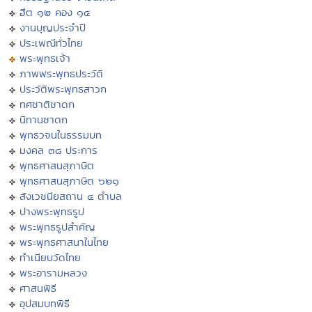
ฮีต ๑๒ คอง ๑๔
งานบุญประจำปี
ประเพณีทั่วไทย
พระพุทธเจ้า
ภาพพระพุทธประวัติ
ประวัติพระพุทธสาวก
ทศชาติชาดก
นิทานชาดก
พุทธวจนในธรรมบท
มงคล ๓๘ ประการ
พุทธศาสนสุภาษิต
พุทธศาสนสุภาษิต ๖๒๑
สังเวชนียสถาน ๔ ตำบล
ปางพระพุทธรูป
พระพุทธรูปสำคัญ
พระพุทธศาสนาในไทย
ทำเนียบวัดไทย
พระอารามหลวง
ศาสนพิธี
อุปสมบทพิธี