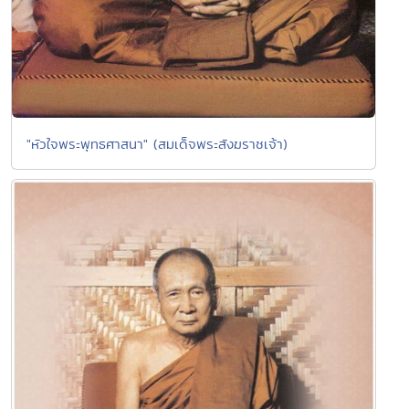
"หัวใจพระพุทธศาสนา" (สมเด็จพระสังฆราชเจ้า)