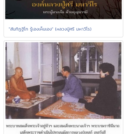
"สันทิฏฐิโก รู้เองเห็นเอง" (หลวงปู่ศรี มหาวีโร)