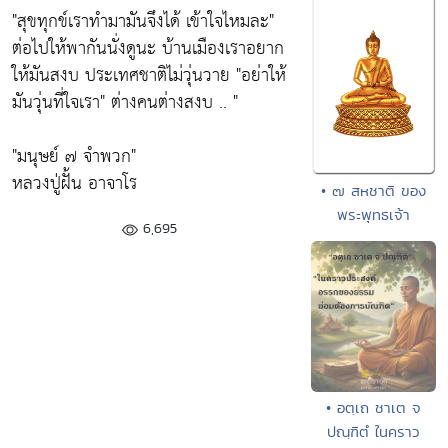
"สุขทุกข์เราทำมามันจึงได้ เข้าใจไหมละ"
ต่อไปให้พากันนั่งดูนะ บ้านเมืองเราอยาก
ให้มันสงบ ประเทศชาติไม่วุ่นวาย
"อย่าให้
มันวุ่นที่ใจเรา"
ต่างคนต่างสงบ .. "
"มนุษย์ ๗ จำพวก"
หลวงปู่ฝั้น อาจาโร
• ๗ สหชาติ ของ
พระพุทธเจ้า
6,695
• อตฺเถ ชาเต จ
ปณฺฑิตํ ในคราว