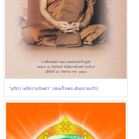
"มุทิตา แก้ความริษยา" (สมเด็จพระสังฆราชเจ้า)