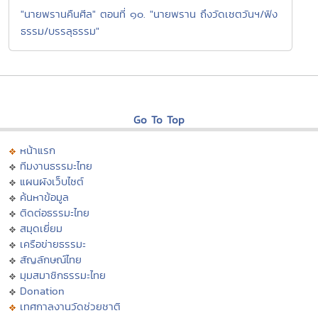
"นายพรานคืนศีล" ตอนที่ ๑๐. "นายพราน ถึงวัดเชตวันฯ/ฟัง
ธรรม/บรรลุธรรม"
Go To Top
หน้าแรก
ทีมงานธรรมะไทย
แผนผังเว็บไซต์
ค้นหาข้อมูล
ติดต่อธรรมะไทย
สมุดเยี่ยม
เครือข่ายธรรมะ
สัญลักษณ์ไทย
มุมสมาชิกธรรมะไทย
Donation
เทศกาลงานวัดช่วยชาติ