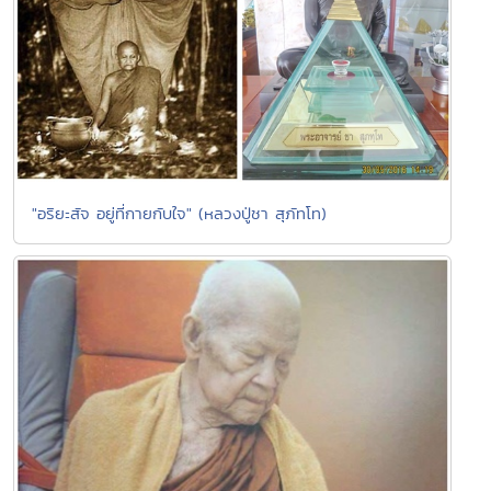
"อริยะสัจ อยู่ที่กายกับใจ" (หลวงปู่ชา สุภัทโท)