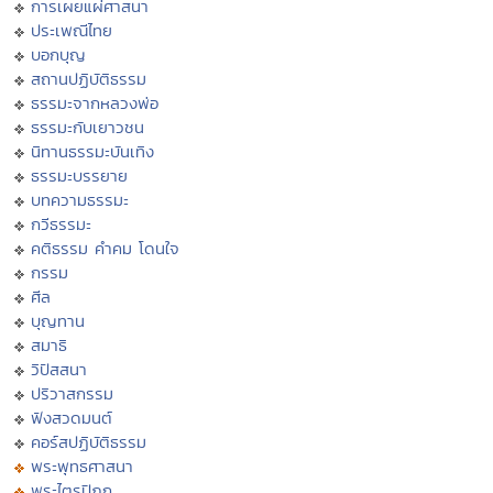
การเผยแผ่ศาสนา
ประเพณีไทย
บอกบุญ
สถานปฏิบัติธรรม
ธรรมะจากหลวงพ่อ
ธรรมะกับเยาวชน
นิทานธรรมะบันเทิง
ธรรมะบรรยาย
บทความธรรมะ
กวีธรรมะ
คติธรรม คำคม โดนใจ
กรรม
ศีล
บุญทาน
สมาธิ
วิปัสสนา
ปริวาสกรรม
ฟังสวดมนต์
คอร์สปฏิบัติธรรม
พระพุทธศาสนา
พระไตรปิฏก