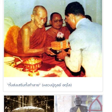
"ทั้งส่งเสริมทั้งทำลาย" (หลวงปู่ดูลย์ อตุโล)