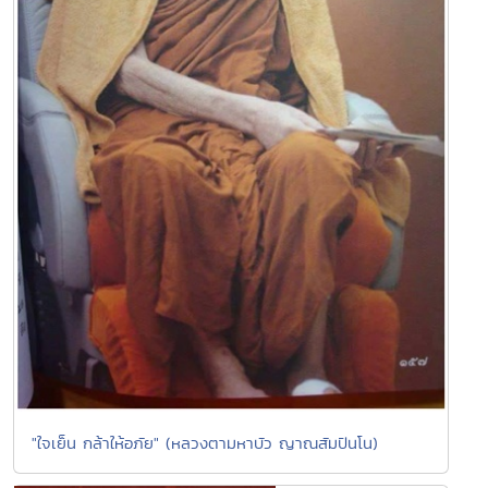
"ใจเย็น กล้าให้อภัย" (หลวงตามหาบัว ญาณสัมปันโน)