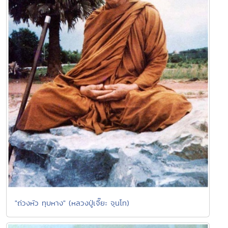
"ถ่วงหัว ทุบหาง" (หลวงปู่เจี๊ยะ จุนโท)