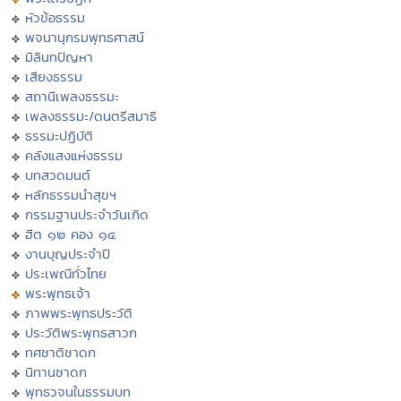
หัวข้อธรรม
พจนานุกรมพุทธศาสน์
มิลินทปัญหา
เสียงธรรม
สถานีเพลงธรรมะ
เพลงธรรมะ/ดนตรีสมาธิ
ธรรมะปฏิบัติ
คลังแสงแห่งธรรม
บทสวดมนต์
หลักธรรมนำสุขฯ
กรรมฐานประจำวันเกิด
ฮีต ๑๒ คอง ๑๔
งานบุญประจำปี
ประเพณีทั่วไทย
พระพุทธเจ้า
ภาพพระพุทธประวัติ
ประวัติพระพุทธสาวก
ทศชาติชาดก
นิทานชาดก
พุทธวจนในธรรมบท