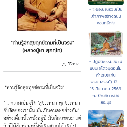
• ✨ขอเชิญร่วมเป็น
เจ้าภาพสร้างถนน
คอนกรีต✨
"ท่านรู้จักสุขทุกข์ตามที่เป็นจริง"
(หลวงปู่ชา สุภทฺโท)
• ปฏิบัติธรรมวันแม่
วิริยะ12
แบบเจโตวิมุติอันไม่
กำเริบ(แก่น
พรหมจรรย์) 12 -
"ท่านรู้จักสุขทุกข์ตามที่เป็นจริง"
15 สิงหาคม 2569
ณ ปัณฑิตารมย์
" .. ความเป็นจริง
"สุขเวทนา ทุกขเวทนา
สระบุรี
กับจิตของเรานั้น มันเป็นคนละอย่างกัน"
อย่างเดี๋ยวนี้เรานั่งอยู่นี่ มันก็สบายนะ แต่
ถ้ามีไม้สักท่อนหนึ่งที่เราอยากได้ เราไป