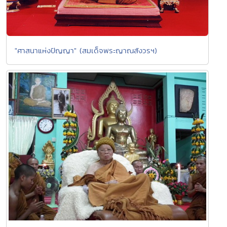
"ศาสนาแห่งปัญญา" (สมเด็จพระญาณสังวรฯ)