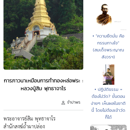
• "ความยึดมั่น คือ
กรรมทางใจ"
(สมเด็จพระญาณ
สังวรฯ)
การภาวนาเหมือนการทำทองหล่อพระ :
หลวงปู่สิม พุทธาจาโร
• ปฏิบัติธรรม =
ต้องไปวัด? ขั้นตอน
จำปาพร
ง่ายๆ เห็นผลในชาติ
นี้ โดยไม่ต้องเข้าวัด
ก็ได้
พระอาจารย์สิม พุทธาจาโร
สำนักสงฆ์ถ้ำผาปล่อง