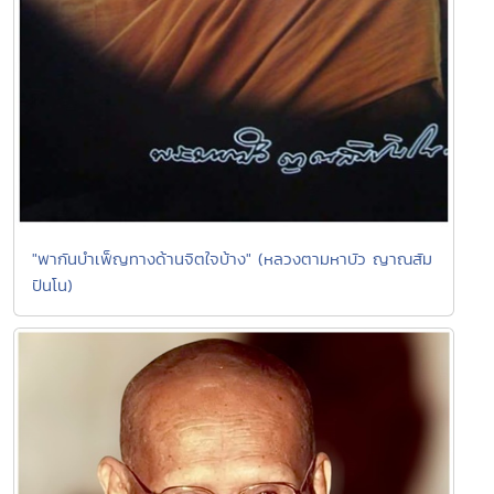
"พากันบำเพ็ญทางด้านจิตใจบ้าง" (หลวงตามหาบัว ญาณสัม
ปันโน)