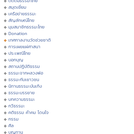
ติดต่อธรรมะไทย
สมุดเยี่ยม
เครือข่ายธรรมะ
สัญลักษณ์ไทย
มุมสมาชิกธรรมะไทย
Donation
เทศกาลงานวัดช่วยชาติ
การเผยแผ่ศาสนา
ประเพณีไทย
บอกบุญ
สถานปฏิบัติธรรม
ธรรมะจากหลวงพ่อ
ธรรมะกับเยาวชน
นิทานธรรมะบันเทิง
ธรรมะบรรยาย
บทความธรรมะ
กวีธรรมะ
คติธรรม คำคม โดนใจ
กรรม
ศีล
บุญทาน