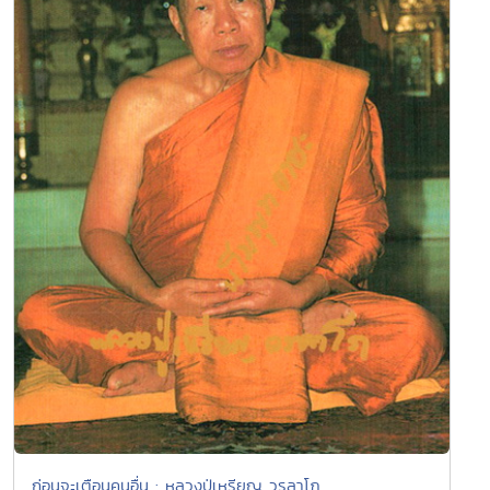
ก่อนจะเตือนคนอื่น : หลวงปู่เหรียญ วรลาโภ