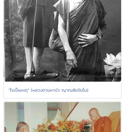
"ใจเป็นเหตุ" (หลวงตามหาบัว ญาณสัมปันโน)