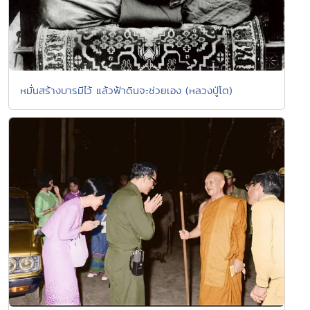
หมั่นสร้างบารมีไว้ แล้วฟ้าดินจะช่วยเอง (หลวงปู่โต)