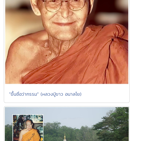
"ขึ้นชื่อว่ากรรม" (หลวงปู่ขาว อนาลโย)