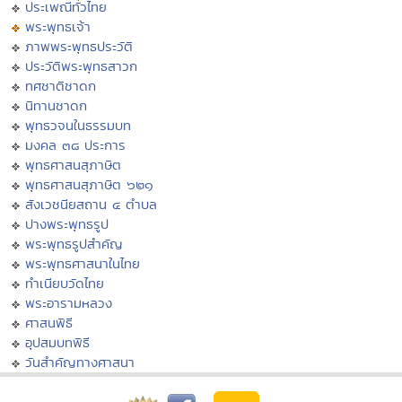
ประเพณีทั่วไทย
พระพุทธเจ้า
ภาพพระพุทธประวัติ
ประวัติพระพุทธสาวก
ทศชาติชาดก
นิทานชาดก
พุทธวจนในธรรมบท
มงคล ๓๘ ประการ
พุทธศาสนสุภาษิต
พุทธศาสนสุภาษิต ๖๒๑
สังเวชนียสถาน ๔ ตำบล
ปางพระพุทธรูป
พระพุทธรูปสำคัญ
พระพุทธศาสนาในไทย
ทำเนียบวัดไทย
พระอารามหลวง
ศาสนพิธี
อุปสมบทพิธี
วันสำคัญทางศาสนา