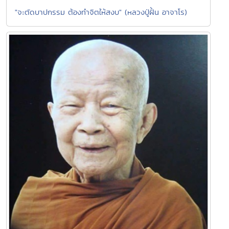
"จะตัดบาปกรรม ต้องทำจิตให้สงบ" (หลวงปู่ฝั้น อาจาโร)