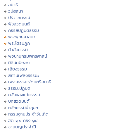
สมาธิ
วิปัสสนา
ปริวาสกรรม
ฟังสวดมนต์
คอร์สปฏิบัติธรรม
พระพุทธศาสนา
พระไตรปิฏก
หัวข้อธรรม
พจนานุกรมพุทธศาสน์
มิลินทปัญหา
เสียงธรรม
สถานีเพลงธรรมะ
เพลงธรรมะ/ดนตรีสมาธิ
ธรรมะปฏิบัติ
คลังแสงแห่งธรรม
บทสวดมนต์
หลักธรรมนำสุขฯ
กรรมฐานประจำวันเกิด
ฮีต ๑๒ คอง ๑๔
งานบุญประจำปี