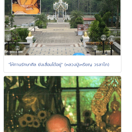
"ให้ทานรักษาศีล ยังเสื่อมได้อยู่" (หลวงปู่เหรียญ วรลาโภ)