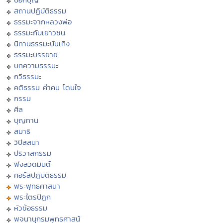
สถานปฏิบัติธรรม
ธรรมะจากหลวงพ่อ
ธรรมะกับเยาวชน
นิทานธรรมะบันเทิง
ธรรมะบรรยาย
บทความธรรมะ
กวีธรรมะ
คติธรรม คำคม โดนใจ
กรรม
ศีล
บุญทาน
สมาธิ
วิปัสสนา
ปริวาสกรรม
ฟังสวดมนต์
คอร์สปฏิบัติธรรม
พระพุทธศาสนา
พระไตรปิฏก
หัวข้อธรรม
พจนานุกรมพุทธศาสน์