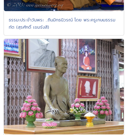
ธรรมะประจำวันพระ ..ถีนมิทธนิวรณ์ โดย พระครูเกษมธรรม
ทัต (สุรศักดิ์ เขมรังสี)