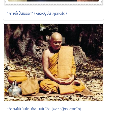
"กายนี้เป็นมรรค" (หลวงปู่มั่น ภูริทัตโต)
"ถ้ายังไม่เห็นโทษก็ละมันไม่ได้" (หลวงปู่ชา สุภัทโท)