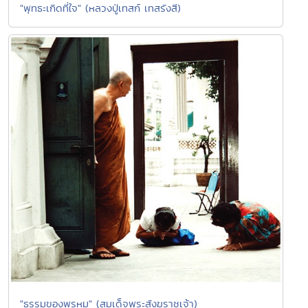
"พุทธะเกิดที่ใจ" (หลวงปู่เทสก์ เทสรังสี)
"ธรรมของพรหม" (สมเด็จพระสังฆราชเจ้า)