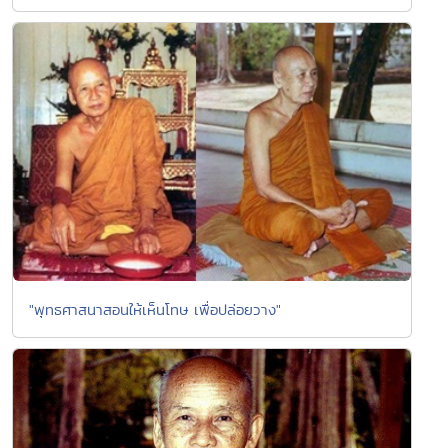
"พุทธศาสนาสอนให้เห็นโทษ เพื่อปล่อยวาง"