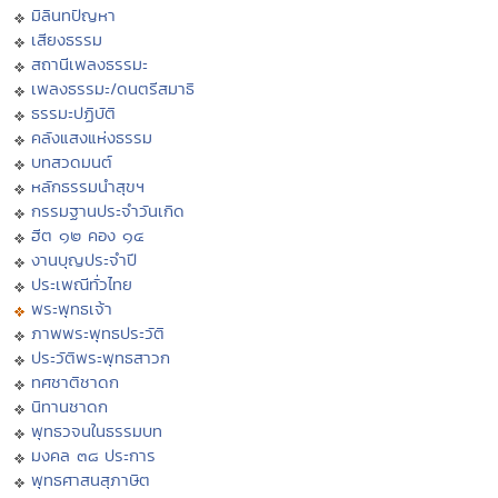
มิลินทปัญหา
เสียงธรรม
สถานีเพลงธรรมะ
เพลงธรรมะ/ดนตรีสมาธิ
ธรรมะปฏิบัติ
คลังแสงแห่งธรรม
บทสวดมนต์
หลักธรรมนำสุขฯ
กรรมฐานประจำวันเกิด
ฮีต ๑๒ คอง ๑๔
งานบุญประจำปี
ประเพณีทั่วไทย
พระพุทธเจ้า
ภาพพระพุทธประวัติ
ประวัติพระพุทธสาวก
ทศชาติชาดก
นิทานชาดก
พุทธวจนในธรรมบท
มงคล ๓๘ ประการ
พุทธศาสนสุภาษิต