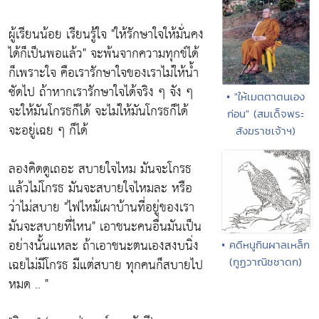
ผู้เรียนน้อย เรียนรู้ใจ
"ให้รักษาใจให้มั่นคง
ได้ก็เป็นพอแล้ว"
จะพ้นจากความทุกข์ได้
ก็เพราะใจ คือเรารักษาใจของเราไม่ให้น้ำ
ซัดไป ถ้าหากเรารักษาใจได้จริง ๆ จัง ๆ
• "ให้เมตตาตนเอง
จะให้มันโกรธก็ได้ จะไม่ให้มันโกรธก็ได้
ก่อน" (สมเด็จพระ
จะอยู่เฉย ๆ ก็ได้
สังฆราชเจ้าฯ)
ลองคิดดูเถอะ สบายใจไหม มันจะโกรธ
แล้วไม่โกรธ มันจะสบายใจไหมละ หรือ
ว่าไม่สบาย
"ไฟไหม้เผาบ้านที่อยู่ของเรา
มันจะสบายที่ไหน"
เอาชนะคนอื่นมันเป็น
อย่างนั้นแหละ ถ้าเอาชนะตนเองสงบนิ่ง
• คดีหนูกินผาลเหล็ก
เฉยไม่มีโกรธ มีแต่สบาย ทุกคนก็สบายไป
(กูฏวาณิชชาดก)
หมด .. "