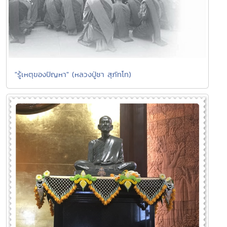
"รู้เหตุของปัญหา" (หลวงปู่ชา สุภัทโท)