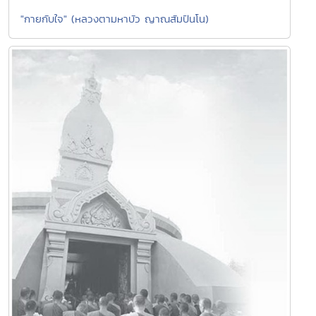
"กายกับใจ" (หลวงตามหาบัว ญาณสัมปันโน)