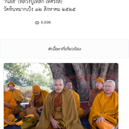
"กิเลส" (หลวงปู่เทสก์ เทศรังสี)
วัดหินหมากเป้ง ๑๒ สิงหาคม ๒๕๒๕
6,696
#เนื้อหาที่เกี่ยวข้อง