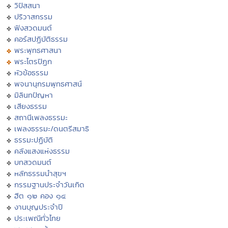
วิปัสสนา
ปริวาสกรรม
ฟังสวดมนต์
คอร์สปฏิบัติธรรม
พระพุทธศาสนา
พระไตรปิฏก
หัวข้อธรรม
พจนานุกรมพุทธศาสน์
มิลินทปัญหา
เสียงธรรม
สถานีเพลงธรรมะ
เพลงธรรมะ/ดนตรีสมาธิ
ธรรมะปฏิบัติ
คลังแสงแห่งธรรม
บทสวดมนต์
หลักธรรมนำสุขฯ
กรรมฐานประจำวันเกิด
ฮีต ๑๒ คอง ๑๔
งานบุญประจำปี
ประเพณีทั่วไทย