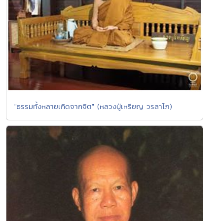
"ธรรมทั้งหลายเกิดจากจิต" (หลวงปู่เหรียญ วรลาโภ)