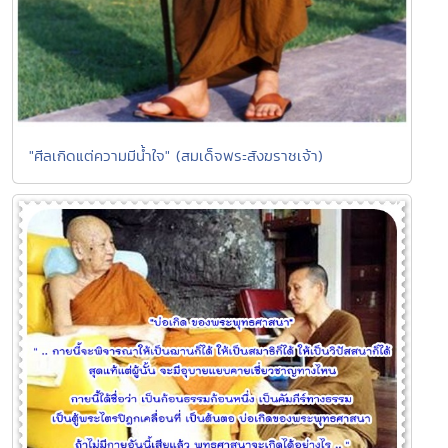
"ศีลเกิดแต่ความมีนํ้าใจ" (สมเด็จพระสังฆราชเจ้า)