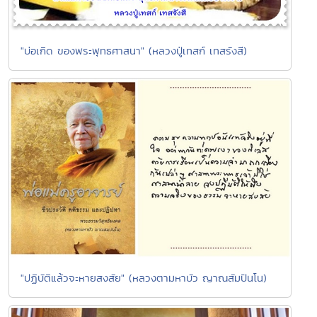
"บ่อเกิด ของพระพุทธศาสนา" (หลวงปู่เทสก์ เทสรังสี)
"ปฏิบัติแล้วจะหายสงสัย" (หลวงตามหาบัว ญาณสัมปันโน)