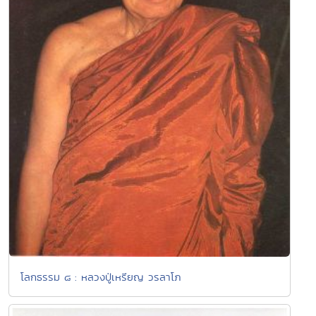
โลกธรรม ๘ : หลวงปู่เหรียญ วรลาโภ