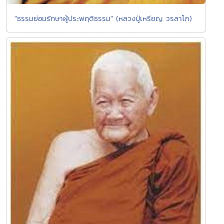
"ธรรมย่อมรักษาผู้ประพฤติธรรม" (หลวงปู่เหรียญ วรลาโภ)