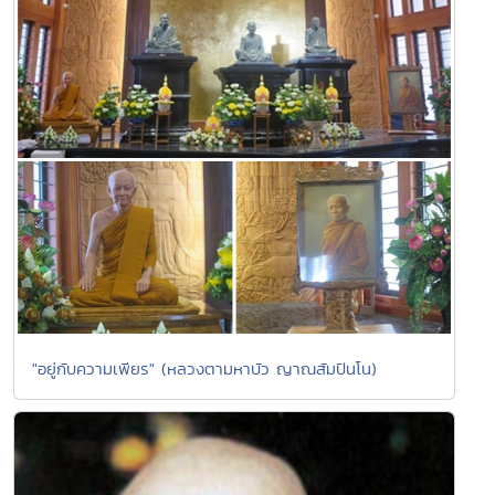
"อยู่กับความเพียร" (หลวงตามหาบัว ญาณสัมปันโน)