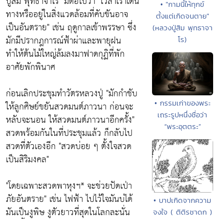
ปู่สิม พุทธาจาโร"
มีต่อไปว่า
"เวลาเราเดิน
• "กามนี้ให้ทุกข์
ทางหรืออยู่ในสิ่งแวดล้อมที่คับขันอาจ
ตั้งแต่เกิดจนตาย"
เป็นอันตราย"
เช่น ฤดูกาลเข้าพรรษา ซึ่ง
(หลวงปู่สิม พุทธาจา
มักมีปรากฎการณ์ฟ้าผ่าและพายุฝน
โร)
ทำให้ต้นไม้ใหญ่ล้มลงมาฟาดกุฏิที่พัก
อาศัยพักพินาศ
ก่อนเลิกประชุมทำวัตรหลวงปู่
"มักกำชับ
• กรรมเก่าของพระ
ให้ลูกศิษย์ขยันสวดมนต์ภาวนา ก่อนจะ
เถระรูปหนึ่งชื่อว่า
หลับจะนอน ให้สวดมนต์ภาวนาอีกครั้ง"
“พระอุตตระ”
สวดพร้อมกันในที่ประชุมแล้ว ก็กลับไป
สวดที่ตัวเองอีก
"สวดบ่อย ๆ ตั้งใจสวด
เป็นสิริมงคล"
"โดยเฉพาะสวดพาหุงฯ*
จะช่วยปัดเป่า
ภัยอันตราย" เช่น
ไฟฟ้า
ไปไว้ใจมันบ่ได้
• บาปเกิดจากความ
มันเป็นงูพิษ
งูตัวยาวที่สุดในโลกละนั่น
จงใจ ( ติติรชาดก )