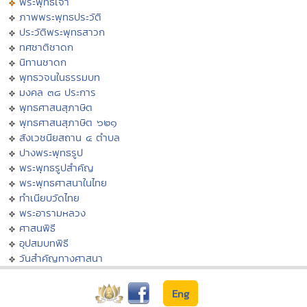
พระพุทธเจ้า
ภาพพระพุทธประวัติ
ประวัติพระพุทธสาวก
ทศชาติชาดก
นิทานชาดก
พุทธวจนในธรรมบท
มงคล ๓๘ ประการ
พุทธศาสนสุภาษิต
พุทธศาสนสุภาษิต ๖๒๑
สังเวชนียสถาน ๔ ตำบล
ปางพระพุทธรูป
พระพุทธรูปสำคัญ
พระพุทธศาสนาในไทย
ทำเนียบวัดไทย
พระอารามหลวง
ศาสนพิธี
อุปสมบทพิธี
วันสำคัญทางศาสนา
Eng