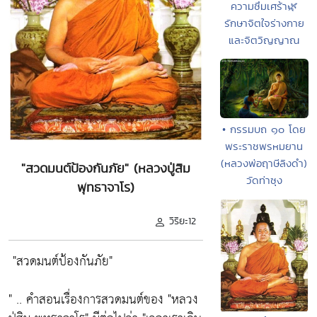
ความซึมเศร้า🌿
รักษาจิตใจร่างกาย
และจิตวิญญาณ
• กรรมบถ ๑๐ โดย
พระราชพรหมยาน
(หลวงพ่อฤาษีลิงดำ)
"สวดมนต์ป้องกันภัย" (หลวงปู่สิม
วัดท่าซุง
พุทธาจาโร)
วิริยะ12
"สวดมนต์ป้องกันภัย"
" .. คำสอนเรื่องการสวดมนต์ของ
"หลวง