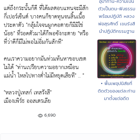
อุปาทาน-ความเป็น
แต่ถึงกระนั้นก็ดี ที่ได้ผลตอบแทนจะมีสัก
ตัวเป็นตน-ฟังธรรม
กี่เปอร์เซ็นต์ บางคนก็ขาดทุนจนสิ้นเนื้อ
พร้อมปฏิบัติ หลวง
ประดาตัว
"กลุ้มใจจนผูกคอตายก็มีมิใช่
พ่อสุรศักดิ์ เขมรังสี
นำปฏิบัติกรรมฐาน
น้อย"
ที่รอดตัวมาได้ก็พอซังกะตาย
"หรือ
ที่ว่าดีก็มีไม่พอไม่อิ่มกันสักที"
คนเราความอยากมันท่วมท้นหาขอบเขต
ไม่ได้
"ท่านเปรียบความอยากเหมือน
แม่น้ำ ไหลไปทางต่ำไม่มีหยุดเสียที"
.. "
• พื้นเพอุปนิสัยที่
"หลวงปู่เทสก์ เทสรังสี"
ติดตัวของแต่ละท่าน
มาตั้งแต่อดีต
เมืองเพิร์ธ ออสเตรเลีย
6,690