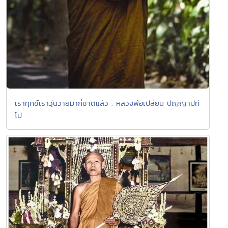
เราทุกข์เราวุ่นวายมากี่ชาติแล้ว : หลวงพ่อเปลี่ยน ปัญญาปที
โป