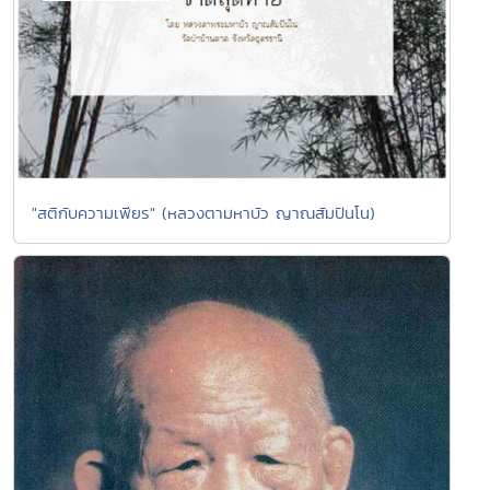
"สติกับความเพียร" (หลวงตามหาบัว ญาณสัมปันโน)