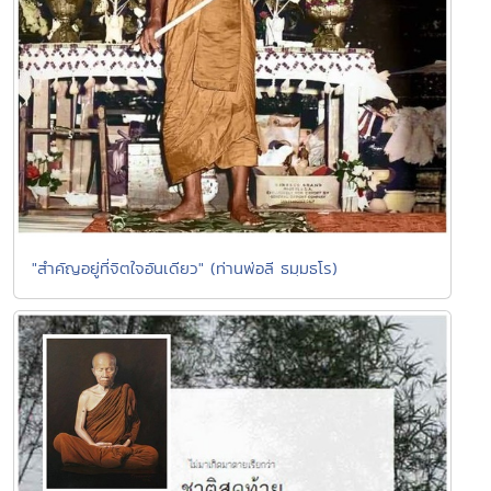
"สำคัญอยู่ที่จิตใจอันเดียว" (ท่านพ่อลี ธมฺมธโร)