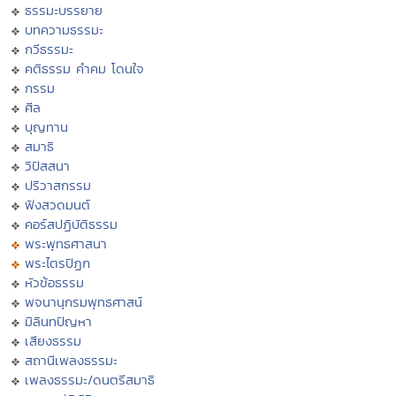
ธรรมะบรรยาย
บทความธรรมะ
กวีธรรมะ
คติธรรม คำคม โดนใจ
กรรม
ศีล
บุญทาน
สมาธิ
วิปัสสนา
ปริวาสกรรม
ฟังสวดมนต์
คอร์สปฏิบัติธรรม
พระพุทธศาสนา
พระไตรปิฏก
หัวข้อธรรม
พจนานุกรมพุทธศาสน์
มิลินทปัญหา
เสียงธรรม
สถานีเพลงธรรมะ
เพลงธรรมะ/ดนตรีสมาธิ