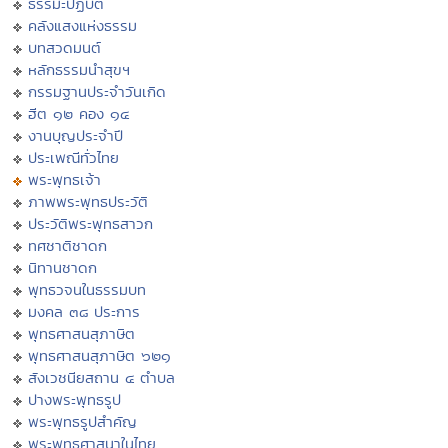
ธรรมะปฏิบัติ
คลังแสงแห่งธรรม
บทสวดมนต์
หลักธรรมนำสุขฯ
กรรมฐานประจำวันเกิด
ฮีต ๑๒ คอง ๑๔
งานบุญประจำปี
ประเพณีทั่วไทย
พระพุทธเจ้า
ภาพพระพุทธประวัติ
ประวัติพระพุทธสาวก
ทศชาติชาดก
นิทานชาดก
พุทธวจนในธรรมบท
มงคล ๓๘ ประการ
พุทธศาสนสุภาษิต
พุทธศาสนสุภาษิต ๖๒๑
สังเวชนียสถาน ๔ ตำบล
ปางพระพุทธรูป
พระพุทธรูปสำคัญ
พระพุทธศาสนาในไทย