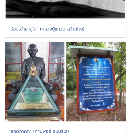
"น้อมเข้ามาสู่ใจ" (หลวงปู่แหวน สุจิณฺโณ)
"ลูกตถาคต" (ท่านพ่อลี ธมฺมธโร)