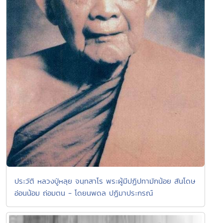
ประวัติ หลวงปู่หลุย จนฺทสาโร พระผู้มีปฏิปทามักน้อย สันโดษ
อ่อนน้อม ถ่อมตน - โดยนพดล ปฏิมาประกรณ์