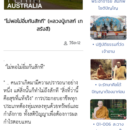
พระอาจารย์ สมภพ
โชติปัญโญ
"ไม่พอไม่อิ่มกันสักที" (หลวงปู่เทสก์ เท
สรังสี)
วิริยะ12
• ปฎิบัติธรรมที่วัด
เจ้าอาม
.
"ไม่พอไม่อิ่มกันสักที"
" .. คนเราเกิดมามีความปรารถนาอย่าง
• จะรักษาศีลได้
หนึ่ง แต่สิ่งนั้นก็ทำไม่ถึงสักที
"สิ่งที่ว่านี้
ปัญญาต้องมาก่อน
คือสุขที่แท้จริง"
การประกอบอาชีพทุก
ประเภทต้องทุ่มเทลงทุนด้วยทรัพย์และ
กำลังกาย ทั้งสติปัญญาเพื่อต้องการผล
กำไรตอบแทน
• 01-006 ละวาง