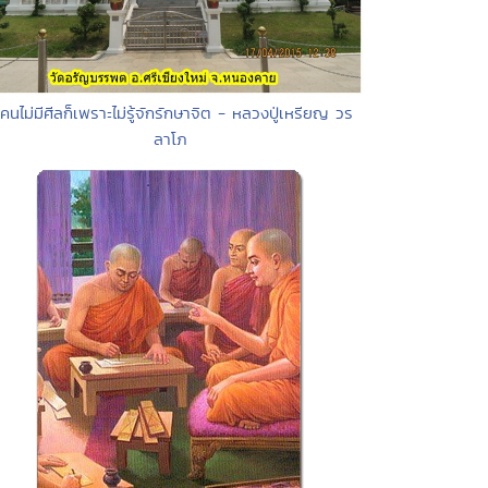
 คนไม่มีศีลก็เพราะไม่รู้จักรักษาจิต - หลวงปู่เหรียญ วร
ลาโภ