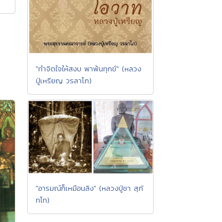
"ทำจิตใจให้สงบ พาพ้นทุกข์" (หลวง
ปู่เหรียญ วรลาโภ)
"อารมณ์ก็เหมือนลิง" (หลวงปู่ชา สุภั
ทโท)