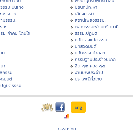
ะกับเยาวชน
พจนานุกรมพุทธศาสน์
ธรรมะบันเทิง
มิลินทปัญหา
ะบรรยาย
เสียงธรรม
ามธรรมะ
สถานีเพลงธรรมะ
รรมะ
เพลงธรรมะ/ดนตรีสมาธิ
รรม คำคม โดนใจ
ธรรมะปฏิบัติ
ม
คลังแสงแห่งธรรม
บทสวดมนต์
าน
หลักธรรมนำสุขฯ
กรรมฐานประจำวันเกิด
สนา
ฮีต ๑๒ คอง ๑๔
าสกรรม
งานบุญประจำปี
วดมนต์
ประเพณีทั่วไทย
ปฏิบัติธรรม
Eng
ธรรมะไทย