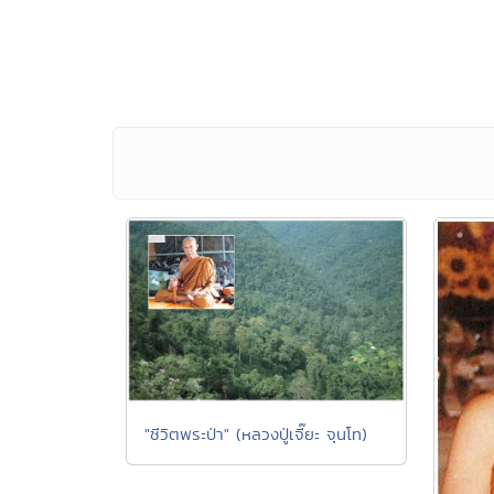
"ชีวิตพระป่า" (หลวงปู่เจี๊ยะ จุนโท)