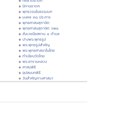
ทศชาติชาดก
นิทานชาดก
พุทธวจนในธรรมบท
มงคล ๓๘ ประการ
พุทธศาสนสุภาษิต
พุทธศาสนสุภาษิต ๖๒๑
สังเวชนียสถาน ๔ ตำบล
ปางพระพุทธรูป
พระพุทธรูปสำคัญ
พระพุทธศาสนาในไทย
ทำเนียบวัดไทย
พระอารามหลวง
ศาสนพิธี
อุปสมบทพิธี
วันสำคัญทางศาสนา