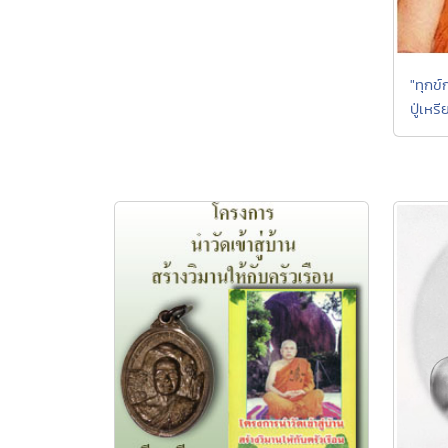
"ทุกข
ปู่เห