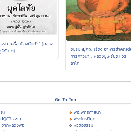
ธรรม เครื่องป้องกันตัว" (หลวง
อบรมหมู่คณะเรื่อง อาหารสำคัญต่
 ภูริทัตโต)
การภาวนา : หลวงปู่เหรียญ วร
ลาโภ
Go To Top
บุญ
พระพุทธศาสนา
ปฏิบัติธรรม
พระไตรปิฏก
ะจากหลวงพ่อ
หัวข้อธรรม