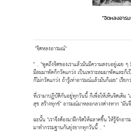
"จิตหลงอารมณ
"จิตหลงอารมณ์"
" ..
"พูดถึงจิตของเราแล้วมันมีความสงบอยู่เฉย ๆ ม
มีลมมาพัดก็กวัดแกว่ง เป็นเพราะลมมาพัดและก็
ก็ไม่กวัดแกว่ง ถ้ารู้เท่าอารมณ์แล้วมันก็เฉย"
เรียกว
ที่เรามาปฏิบัติกันอยู่ทุกวันนี้ ก็เพื่อให้เห็นจิตเดิม
"
สุข สร้างทุกข์"
อารมณ์มาหลอกลวงต่างหาก
"มัน
ฉะนั้น
"เราจึงต้องมาฝึกจิตให้ฉลาดขึ้น ให้รู้จักอ
มาทำกรรมฐานกันยุ่งยากทุกวันนี้ .. "