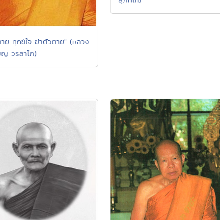
์กาย ทุกข์ใจ ฆ่าตัวตาย" (หลวง
รียญ วรลาโภ)