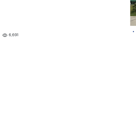
•
6,691