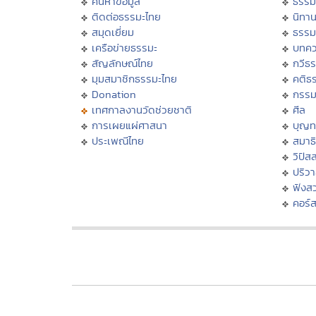
ค้นหาข้อมูล
ธรรม
ติดต่อธรรมะไทย
นิทาน
สมุดเยี่ยม
ธรรม
เครือข่ายธรรมะ
บทคว
สัญลักษณ์ไทย
กวีธ
มุมสมาชิกธรรมะไทย
คติธ
Donation
กรร
เทศกาลงานวัดช่วยชาติ
ศีล
การเผยแผ่ศาสนา
บุญท
ประเพณีไทย
สมาธิ
วิปัส
ปริว
ฟังส
คอร์ส