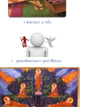
• สังคายนา ๕ ครั้ง
• ...ถูกชมคือธรรมดา ถูกด่าก็ไม่เลว...