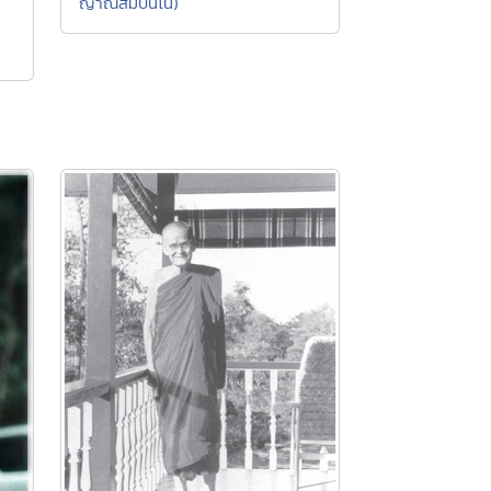
ญาณสัมปันโน)