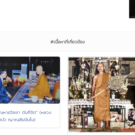
#เนื้อหาที่เกี่ยวข้อง
ัณหาอวิชชา ดับที่จิต" (หลวง
บัว ญาณสัมปันโน)