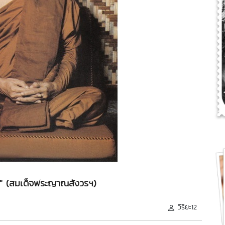
" (สมเด็จพระญาณสังวรฯ)
วิริยะ12