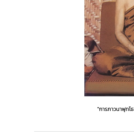
"การภาวนาพุทโธ