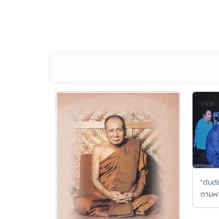
"ดับต
ตามหา