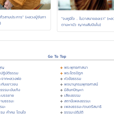
แก้วสามประการ" (หลวงปู่จันทา
"จงถูมิใจ .. ในวาสนาของเรา" (หล
)
ตามหาบัว ญาณสัมปันโน)
Go To Top
บุญ
พระพุทธศาสนา
ปฏิบัติธรรม
พระไตรปิฏก
ะจากหลวงพ่อ
หัวข้อธรรม
ะกับเยาวชน
พจนานุกรมพุทธศาสน์
ธรรมะบันเทิง
มิลินทปัญหา
ะบรรยาย
เสียงธรรม
ามธรรมะ
สถานีเพลงธรรมะ
รรมะ
เพลงธรรมะ/ดนตรีสมาธิ
รรม คำคม โดนใจ
ธรรมะปฏิบัติ