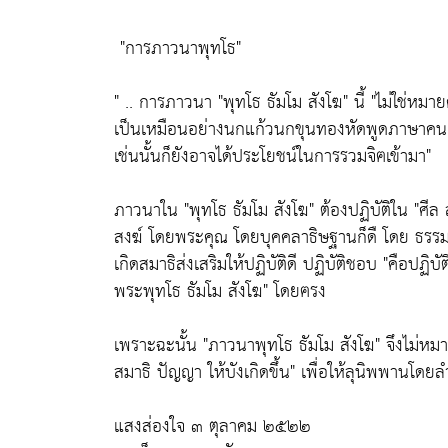
"การภาวนาพุทโธ"
" .. การภาวนา
"พุทโธ ธัมโม สังโฆ"
นี้
"ไม่ใช่หมา
เป็นเหมือนอย่างนกแก้วนกขุนทองหัดพูดภาษาคน ซึ่
เช่นนั้นก็ยังอาจได้ประโยชน์ในการรวมจิฅเข้ามา"
ภาวนาใน
"พุทโธ ธัมโม สังโฆ"
ต้องปฏิบัติใน
"ศีล
สงฆ์ โดยพระคุณ โดยบุคคลาธิษฐานก็ดื โดย ธรรมา
เกิดสมาธิส่งเสริมให้ปฏิบัติดี ปฏิบัติชอบ
"คือปฏิบั
พระพุทโธ ธัมโม สังโฆ"
โดยฅรง
เพราะฉะนั้น
"ภาวนาพุทโธ ธัมโม สังโฆ"
จึงไม่หม
สมาธิ ปัญญา ให้บังเกิดขึ้น"
เพื่อให้ลุนิพพานโดยลำ
แสงส่องใจ ๓ ตุลาคม ๒๕๒๒