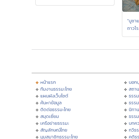
"บูชา
ถาวโร
หน้าแรก
บอก
ทีมงานธรรมะไทย
สถาน
แผนผังเว็บไซต์
ธรรม
ค้นหาข้อมูล
ธรรม
ติดต่อธรรมะไทย
นิทาน
สมุดเยี่ยม
ธรรม
เครือข่ายธรรมะ
บทคว
สัญลักษณ์ไทย
กวีธ
มุมสมาชิกธรรมะไทย
คติธ