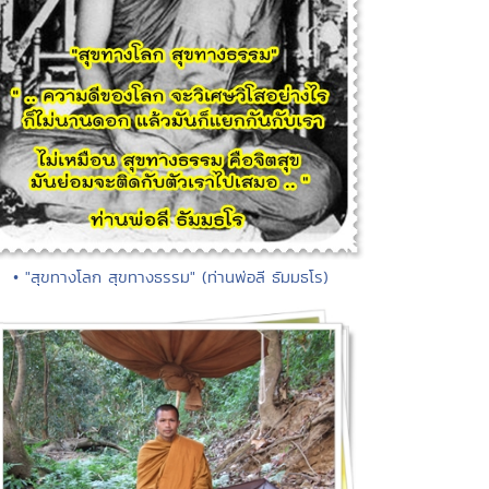
• "สุขทางโลก สุขทางธรรม" (ท่านพ่อลี ธัมมธโร)