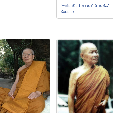
"พุทโธ เป็นคำภาวนา" (ท่านพ่อลี
ธัมมธโร)