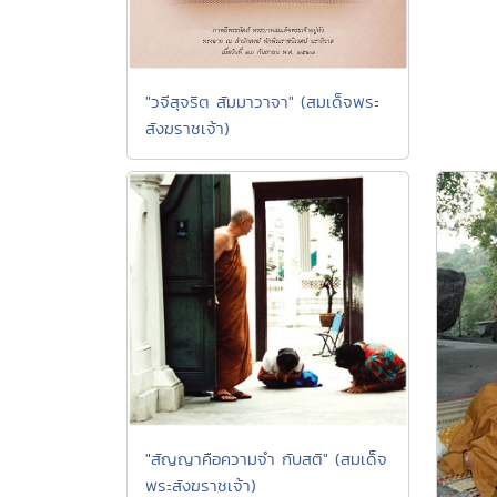
"วจีสุจริต สัมมาวาจา" (สมเด็จพระ
สังฆราชเจ้า)
"สัญญาคือความจำ กับสติ" (สมเด็จ
พระสังฆราชเจ้า)