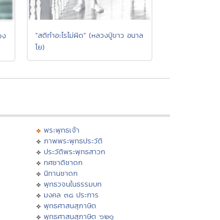
"สติทำอะไรไม่ผิด" (หลวงปู่ขาว อนาล
วง
โย)
พระพุทธเจ้า
ภาพพระพุทธประวัติ
ประวัติพระพุทธสาวก
ทศชาติชาดก
นิทานชาดก
พุทธวจนในธรรมบท
มงคล ๓๘ ประการ
พุทธศาสนสุภาษิต
พุทธศาสนสุภาษิต ๖๒๑