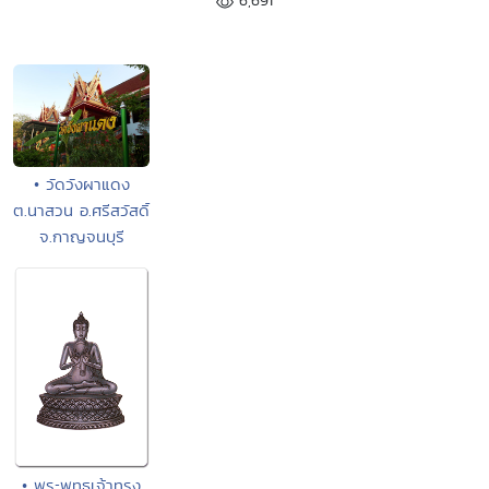
6,691
• วัดวังผาแดง
ต.นาสวน อ.ศรีสวัสดิ์
จ.กาญจนบุรี
• พระพุทธเจ้าทรง