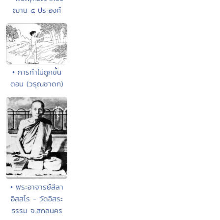
ฌาน ๕ ประองค์
• การทำไม่ถูกขั้น
ตอน (วรุณชาดก)
• พระอาจารย์สีลา
อิสสโร - วัดอิสระ
ธรรม จ.สกลนคร