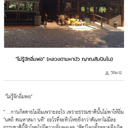
"ไม่รู้จักอิ่มพอ" (หลวงตามหาบัว ญาณสัมปันโน)
วิริยะ12
"ไม่รู้จักอิ่มพอ"
" .. การเกิดตายไม่อิ่มเพราะอะไร เพราะธรรมชาตินั้นไม่พาให้อิ่ม
"นตฺถิ ตณฺหาสมา นที"
อะไรที่จะหิวโหยยิ่งกว่าตัณหาไม่มีละ
ธรรมชาตินี้หิวโหยไม่มีความอิ่มพอเลย
"สัตว์โลกทั้งหลายจึงเกิด