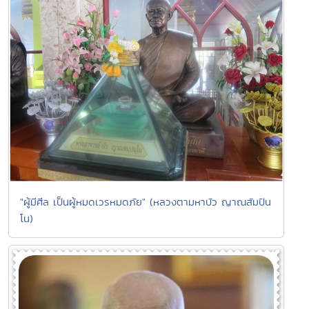
"ผู้มีศีล เป็นผู้หมดเวรหมดภัย" (หลวงตามหาบัว ญาณสัมปัน
โน)