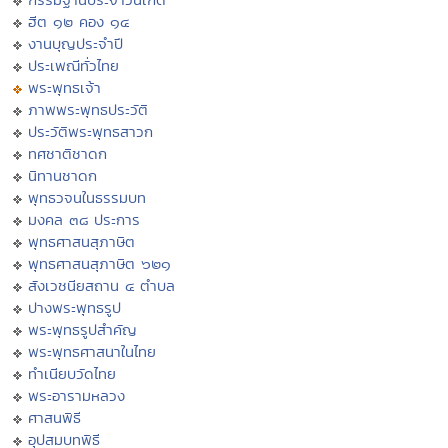
ฮีต ๑๒ คอง ๑๔
งานบุญประจำปี
ประเพณีทั่วไทย
พระพุทธเจ้า
ภาพพระพุทธประวัติ
ประวัติพระพุทธสาวก
ทศชาติชาดก
นิทานชาดก
พุทธวจนในธรรมบท
มงคล ๓๘ ประการ
พุทธศาสนสุภาษิต
พุทธศาสนสุภาษิต ๖๒๑
สังเวชนียสถาน ๔ ตำบล
ปางพระพุทธรูป
พระพุทธรูปสำคัญ
พระพุทธศาสนาในไทย
ทำเนียบวัดไทย
พระอารามหลวง
ศาสนพิธี
อุปสมบทพิธี