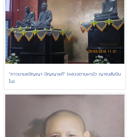
"ภาวนามยปัญญา ปัญญาแท้" (หลวงตามหาบัว ญาณสัมปัน
โน)