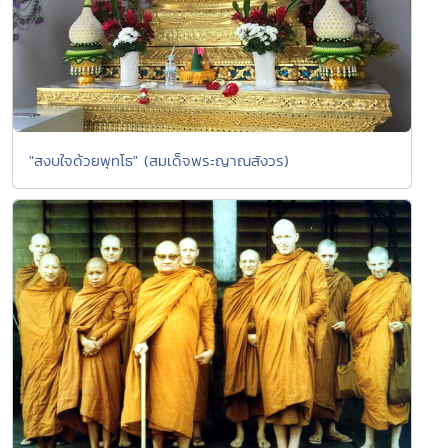
"สงบใจด้วยพุทโธ" (สมเด็จพระญาณสังวร)