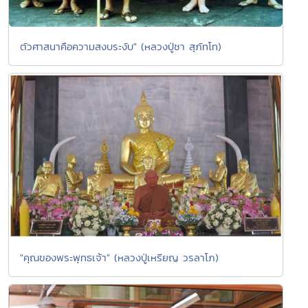
ตัวศาสนาคือความสงบระงับ" (หลวงปู่ชา สุภัทโท)
"คุณของพระพุทธเจ้า" (หลวงปู่เหรียญ วรลาโภ)