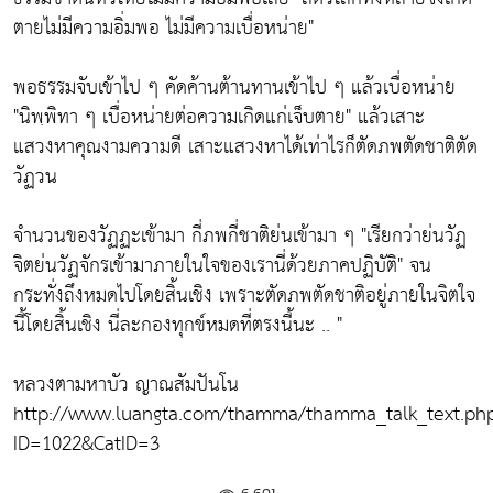
ตายไม่มีความอิ่มพอ ไม่มีความเบื่อหน่าย"
พอธรรมจับเข้าไป ๆ คัดค้านต้านทานเข้าไป ๆ แล้วเบื่อหน่าย
"นิพฺพิทา ๆ เบื่อหน่ายต่อความเกิดแก่เจ็บตาย"
แล้วเสาะ
แสวงหาคุณงามความดี เสาะแสวงหาได้เท่าไรก็ตัดภพตัดชาติตัด
วัฏวน
จำนวนของวัฏฏะเข้ามา กี่ภพกี่ชาติย่นเข้ามา ๆ
"เรียกว่าย่นวัฏ
จิตย่นวัฏจักรเข้ามาภายในใจของเรานี่ด้วยภาคปฏิบัติ"
จน
กระทั่งถึงหมดไปโดยสิ้นเชิง เพราะตัดภพตัดชาติอยู่ภายในจิตใจ
นี้โดยสิ้นเชิง นี่ละกองทุกข์หมดที่ตรงนี้นะ .. "
หลวงตามหาบัว ญาณสัมปันโน
http://www.luangta.com/thamma/thamma_talk_text.ph
ID=1022&CatID=3