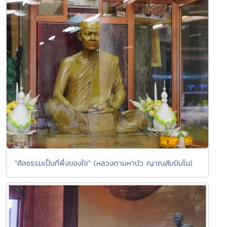
"ศีลธรรมเป็นที่พึ่งของใจ" (หลวงตามหาบัว ญาณสัมปันโน)