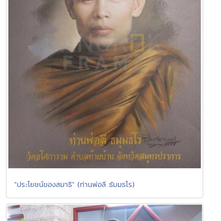
"ประโยชน์ของสมาธิ" (ท่านพ่อลี ธัมมธโร)