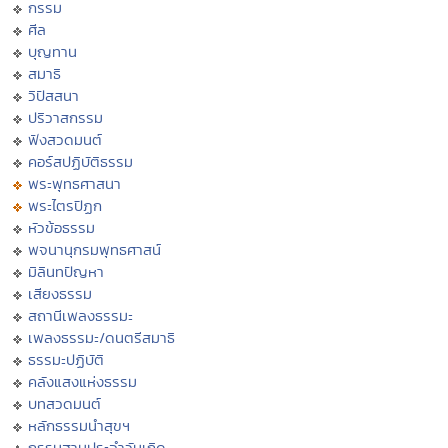
กรรม
ศีล
บุญทาน
สมาธิ
วิปัสสนา
ปริวาสกรรม
ฟังสวดมนต์
คอร์สปฏิบัติธรรม
พระพุทธศาสนา
พระไตรปิฏก
หัวข้อธรรม
พจนานุกรมพุทธศาสน์
มิลินทปัญหา
เสียงธรรม
สถานีเพลงธรรมะ
เพลงธรรมะ/ดนตรีสมาธิ
ธรรมะปฏิบัติ
คลังแสงแห่งธรรม
บทสวดมนต์
หลักธรรมนำสุขฯ
กรรมฐานประจำวันเกิด