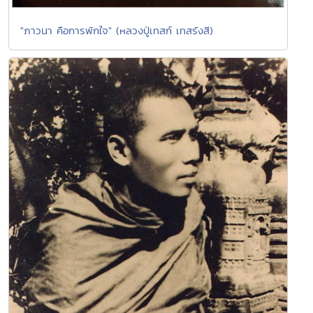
"ภาวนา คือการพักใจ" (หลวงปู่เทสก์ เทสรังสี)