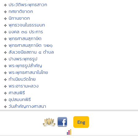
ประวัติพระพุทธสาวก
ทศชาติชาดก
นิทานชาดก
พุทธวจนในธรรมบท
มงคล ๓๘ ประการ
พุทธศาสนสุภาษิต
พุทธศาสนสุภาษิต ๖๒๑
สังเวชนียสถาน ๔ ตำบล
ปางพระพุทธรูป
พระพุทธรูปสำคัญ
พระพุทธศาสนาในไทย
ทำเนียบวัดไทย
พระอารามหลวง
ศาสนพิธี
อุปสมบทพิธี
วันสำคัญทางศาสนา
Eng