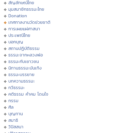
สัญลักษณ์ไทย
มุมสมาชิกธรรมะไทย
Donation
เทศกาลงานวัดช่วยชาติ
การเผยแผ่ศาสนา
ประเพณีไทย
บอกบุญ
สถานปฏิบัติธรรม
ธรรมะจากหลวงพ่อ
ธรรมะกับเยาวชน
นิทานธรรมะบันเทิง
ธรรมะบรรยาย
บทความธรรมะ
กวีธรรมะ
คติธรรม คำคม โดนใจ
กรรม
ศีล
บุญทาน
สมาธิ
วิปัสสนา