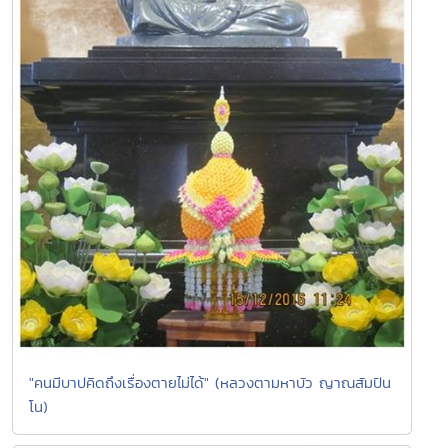
"คนมีบาปคิดถึงเรื่องตายไม่ได้" (หลวงตามหาบัว ญาณสัมปัน
โน)