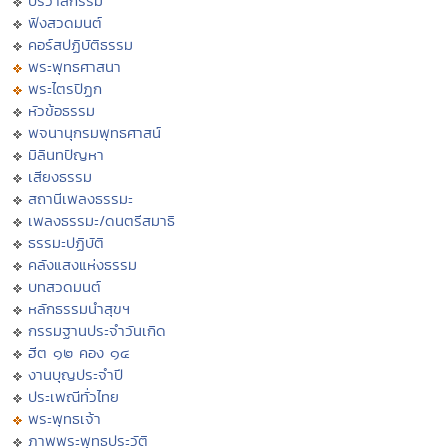
ปริวาสกรรม
ฟังสวดมนต์
คอร์สปฏิบัติธรรม
พระพุทธศาสนา
พระไตรปิฏก
หัวข้อธรรม
พจนานุกรมพุทธศาสน์
มิลินทปัญหา
เสียงธรรม
สถานีเพลงธรรมะ
เพลงธรรมะ/ดนตรีสมาธิ
ธรรมะปฏิบัติ
คลังแสงแห่งธรรม
บทสวดมนต์
หลักธรรมนำสุขฯ
กรรมฐานประจำวันเกิด
ฮีต ๑๒ คอง ๑๔
งานบุญประจำปี
ประเพณีทั่วไทย
พระพุทธเจ้า
ภาพพระพุทธประวัติ