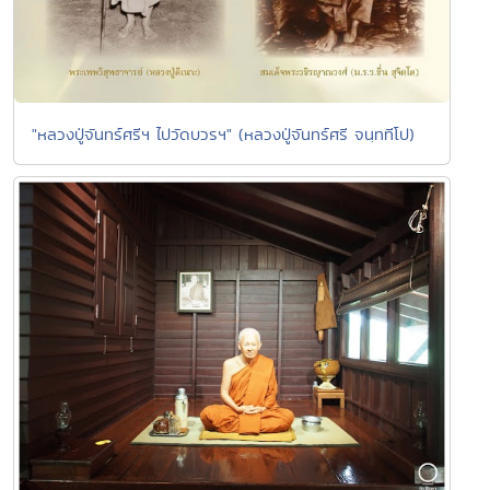
"หลวงปู่จันทร์ศรีฯ ไปวัดบวรฯ" (หลวงปู่จันทร์ศรี จนฺททีโป)