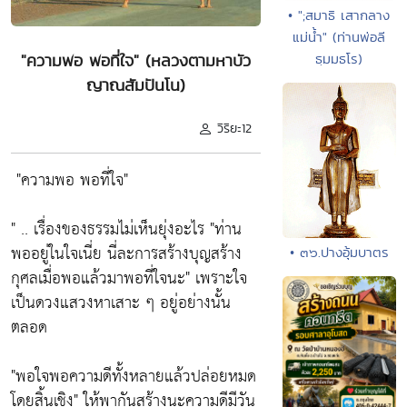
• ";สมาธิ เสากลาง
แม่น้ำ" (ท่านพ่อลี
"ความพอ พอที่ใจ" (หลวงตามหาบัว
ธฺมมธโร)
ญาณสัมปันโน)
วิริยะ12
"ความพอ พอที่ใจ"
" .. เรื่องของธรรมไม่เห็นยุ่งอะไร
"ท่าน
พออยู่ในใจเนี่ย นี่ละการสร้างบุญสร้าง
• ๓๖.ปางอุ้มบาตร
กุศลเมื่อพอแล้วมาพอที่ใจนะ"
เพราะใจ
เป็นดวงแสวงหาเสาะ ๆ อยู่อย่างนั้น
ตลอด
"พอใจพอความดีทั้งหลายแล้วปล่อยหมด
โดยสิ้นเชิง"
ให้พากันสร้างนะความดีมีวัน