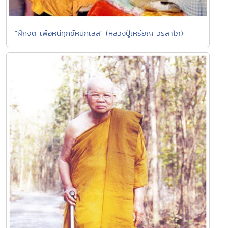
"ฝึกจิต เพือหนีทุกข์หนีกิเลส" (หลวงปู่เหรียญ วรลาโภ)