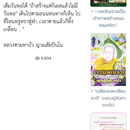
เต็มวันพอได้
"ถ้าสร้างแต่กิเลสแล้วไม่มี
• ✨ขอเชิญร่วมเป็น
วันพอ"
เดินไปตามถนนหนทางก็เห็น ไป
เจ้าภาพสร้างถนน
ที่ไหนหรูหราฟู่ฟ่า เวลาตายแล้วก็ทิ้ง
คอนกรีต✨
เกลื่อน .. "
หลวงตามหาบัว ญาณสัมปันโน
6,694
• "เปลี่ยนภพเปลี่ยน
ชาติ" (หลวงปู่จันทา
ถาวโร)