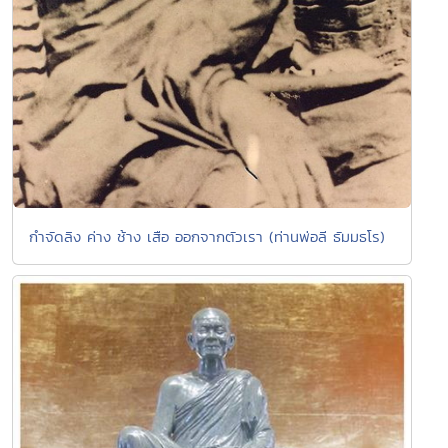
กำจัดลิง ค่าง ช้าง เสือ ออกจากตัวเรา (ท่านพ่อลี ธัมมธโร)