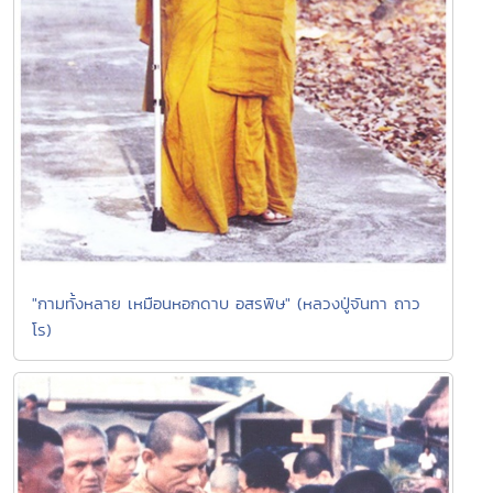
"กามทั้งหลาย เหมือนหอกดาบ อสรพิษ" (หลวงปู่จันทา ถาว
โร)