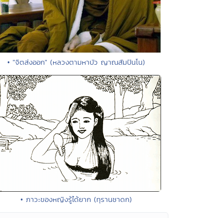
• "จิตส่งออก" (หลวงตามหาบัว ญาณสัมปันโน)
• ภาวะของหญิงรู้ได้ยาก (ทุรานชาดก)