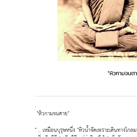
"หิวกามจนตาย
.
"หิวกามจนตาย"
" .. เหมือนบุรุษหนึ่ง
"หิวน้ำจัดเพราะเดินทางไกลม