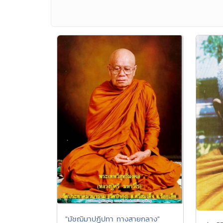
"มัชฌิมาปฏิปทา ทางสายกลาง"