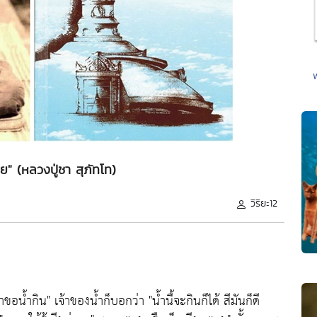
" (หลวงปู่ชา สุภัทโท)
วิริยะ12
าขอน้ำกิน"
เจ้าของน้ำก็บอกว่า
"น้ำนื้จะกินก็ได้ สีมันก็ดี