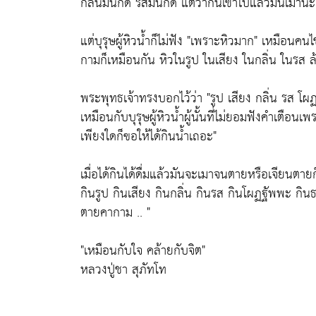
กลิ่นมันก็ดี รสมันก็ดี แต่ว่ากินเข้าไปแล้วมันเมานะ
แต่บุรุษผู้หิวน้ำก็ไม่ฟัง
"เพราะหิวมาก"
เหมือนคนไข้
กามก็เหมือนกัน หิวในรูป ในเสียง ในกลิ่น ในรส ล
พระพุทธเจ้าทรงบอกไว้ว่า
"รูป เสียง กลิ่น รส โผ
เหมือนกับบุรุษผู้หิวน้ำผู้นั้นที่ไม่ยอมฟังคำเตื
เพียงใดก็ฃอให้ได้กินน้ำเถอะ"
เมื่อได้กินได้ดื่มแล้วมันจะเมาจนตายหรือเจียนตายก
กินรูป กินเสียง กินกลิ่น กินรส กินโผฏฐัพพะ กิ
ตายคากาม .. "
"เหมือนกับใจ คล้ายกับจิต"
หลวงปู่ชา สุภัทโท