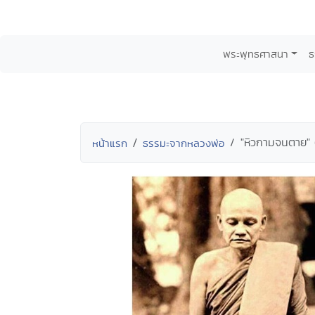
พระพุทธศาสนา
ธ
"หิวกามจนตาย" (
หน้าแรก
ธรรมะจากหลวงพ่อ