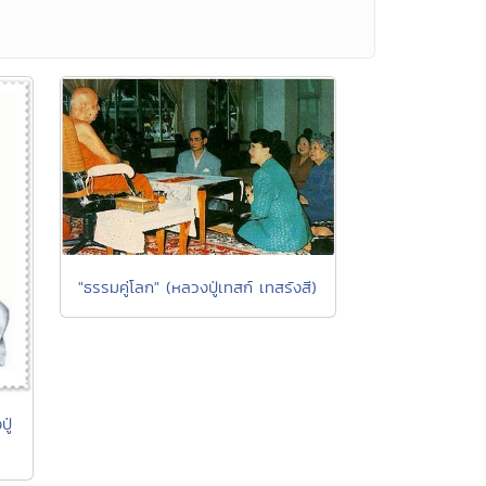
"ธรรมคู่โลก" (หลวงปู่เทสก์ เทสรังสี)
ู่