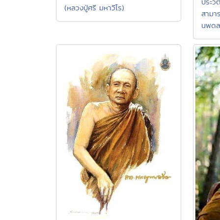
ประวัต
(หลวงปู่ศรี มหาวีโร)
สามาร
นพดล