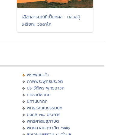
เลือกอารมณ์ที่เป็นกุศล : หลวงปู่
เหรียญ วรลาโภ
พระพุทธเจ้า
ภาพพระพุทธประวัติ
ประวัติพระพุทธสาวก
ทศชาติชาดก
นิทานชาดก
พุทธวจนในธรรมบท
มงคล ๓๘ ประการ
พุทธศาสนสุภาษิต
พุทธศาสนสุภาษิต ๖๒๑
สังเวชนียสถาน ๔ ตำบล