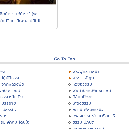
เกิดที่เรา แก้ที่เรา" (พระ
ย์เปลี่ยน ปัญญาปทีโป)
Go To Top
บุญ
พระพุทธศาสนา
ปฏิบัติธรรม
พระไตรปิฏก
ะจากหลวงพ่อ
หัวข้อธรรม
ะกับเยาวชน
พจนานุกรมพุทธศาสน์
ธรรมะบันเทิง
มิลินทปัญหา
ะบรรยาย
เสียงธรรม
ามธรรมะ
สถานีเพลงธรรมะ
รรมะ
เพลงธรรมะ/ดนตรีสมาธิ
รรม คำคม โดนใจ
ธรรมะปฏิบัติ
ม
คลังแสงแห่งธรรม