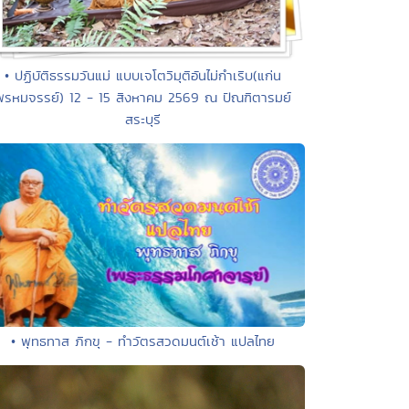
• ปฏิบัติธรรมวันแม่ แบบเจโตวิมุติอันไม่กำเริบ(แก่น
พรหมจรรย์) 12 - 15 สิงหาคม 2569 ณ ปัณฑิตารมย์
สระบุรี
• พุทธทาส ภิกขุ - ทำวัตรสวดมนต์เช้า แปลไทย