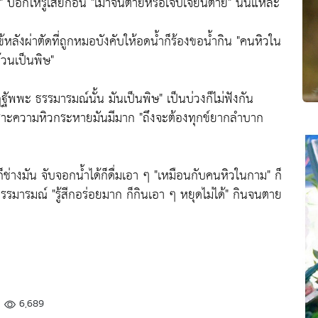
"
บอกให้รู้เสียก่อน
"เมาจนตายหรือเจ็บเจียนตาย"
นั้นแหละ
หลังผ่าตัดที่ถูกหมอบังคับให้อดน้ำก็ร้องขอน้ำกิน
"คนหิวใน
้วนเป็นพิษ"
ฏฐัพพะ ธรรมารมณ์นั้น มันเป็นพิษ"
เป็นบ่วงก็ไม่ฟังกัน
อนเพราะความหิวกระหายมันมีมาก
"ถึงจะต้องทุกข์ยากลำบาก
็ช่างมัน จับจอกน้ำได้ก็ดื่มเอา ๆ
"เหมือนกับคนหิวในกาม"
ก็
นธรรมารมณ์
"รู้สีกอร่อยมาก ก็กินเอา ๆ หยุดไม่ได้"
กินจนตาย
6,689