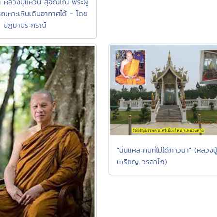
ิ หลวงปู่แหวน สุจิณฺโณ พระผู้
ถเหาะเหินเดินอากาศได้ - โดย
 ปฏิมาประกรณ์
"นั่นแหละคนที่ไม่ได้ภาวนา" (หลวงปู
เหรียญ วรลาโภ)