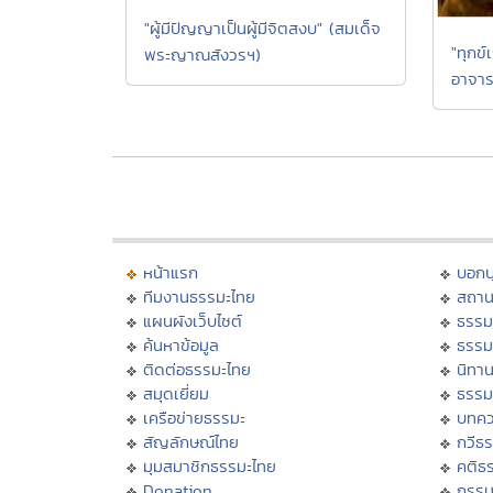
"ผู้มีปัญญาเป็นผู้มีจิตสงบ" (สมเด็จ
"ทุกข์
พระญาณสังวรฯ)
อาจาร
หน้าแรก
บอก
ทีมงานธรรมะไทย
สถาน
แผนผังเว็บไซต์
ธรรม
ค้นหาข้อมูล
ธรรม
ติดต่อธรรมะไทย
นิทาน
สมุดเยี่ยม
ธรรม
เครือข่ายธรรมะ
บทคว
สัญลักษณ์ไทย
กวีธ
มุมสมาชิกธรรมะไทย
คติธ
Donation
กรร