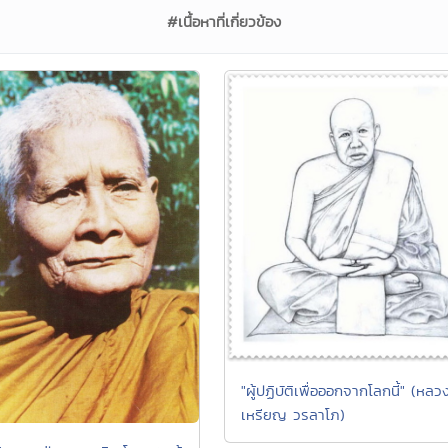
#เนื้อหาที่เกี่ยวข้อง
"ผู้ปฏิบัติเพื่อออกจากโลกนี้" (หลวงป
เหรียญ วรลาโภ)