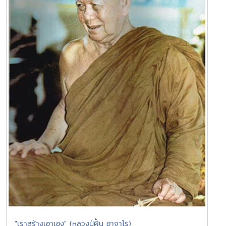
"เราสร้างเอาเอง" (หลวงปู่ฝั้น อาจาโร)