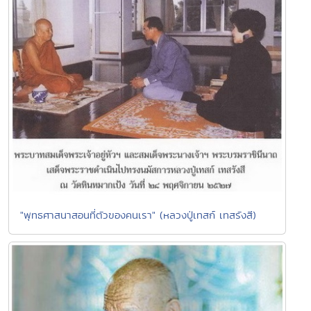
"พุทธศาสนาสอนที่ตัวของคนเรา" (หลวงปู่เทสก์ เทสรังสี)