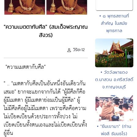
• ๘ พุทธสถานที่
สำคัญ ในสมัย
"ความเมตตากับศีล" (สมเด็จพระญาณ
พุทธกาล
สังวร)
วิริยะ12
"ความเมตตากับศีล"
• วัดวังผาแดง
ต.นาสวน อ.ศรีสวัสดิ์
" ..
"เมตตากับศีลเป็นอันหนึ่งอันเดียวกัน
จ.กาญจนบุรี
เสมอ"
ยากจะแยกจากกันได้
"ผู้มีศีลก็คือ
ผู้มีเมตตา ผู้มีเมตตาย่อมเป็นผู้มีศีล"
ผู้
ไม่มีศีลคือผู้ไม่มีเมตตา เพราะศีลคือความ
ไม่เบียดเบียนด้วยประการทั้งปวง ไม่
เบียดเบียนทั้งตนเองและไม่เบียดเบียนทั้ง
• "ยืมเขามา" (ท่าน
ผู้อื่น
พ่อลี ธัมมธโร)