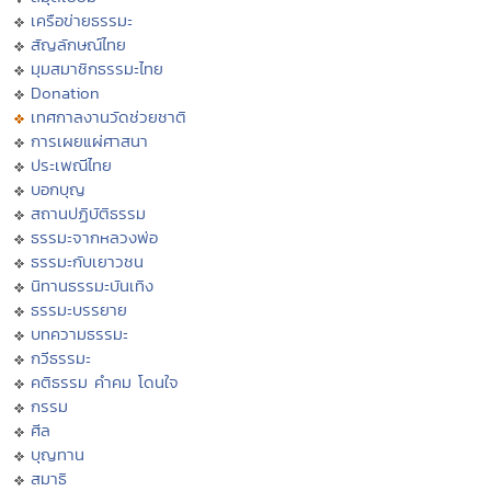
เครือข่ายธรรมะ
สัญลักษณ์ไทย
มุมสมาชิกธรรมะไทย
Donation
เทศกาลงานวัดช่วยชาติ
การเผยแผ่ศาสนา
ประเพณีไทย
บอกบุญ
สถานปฏิบัติธรรม
ธรรมะจากหลวงพ่อ
ธรรมะกับเยาวชน
นิทานธรรมะบันเทิง
ธรรมะบรรยาย
บทความธรรมะ
กวีธรรมะ
คติธรรม คำคม โดนใจ
กรรม
ศีล
บุญทาน
สมาธิ