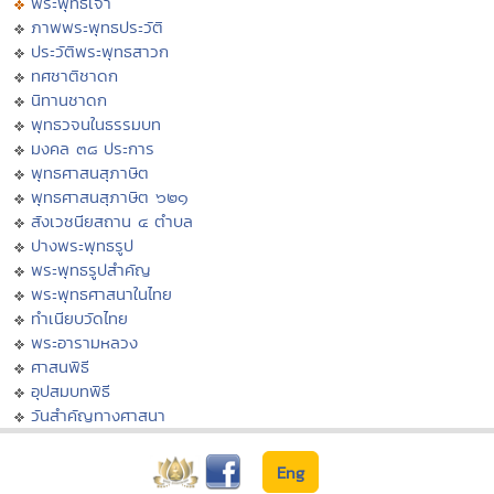
พระพุทธเจ้า
ภาพพระพุทธประวัติ
ประวัติพระพุทธสาวก
ทศชาติชาดก
นิทานชาดก
พุทธวจนในธรรมบท
มงคล ๓๘ ประการ
พุทธศาสนสุภาษิต
พุทธศาสนสุภาษิต ๖๒๑
สังเวชนียสถาน ๔ ตำบล
ปางพระพุทธรูป
พระพุทธรูปสำคัญ
พระพุทธศาสนาในไทย
ทำเนียบวัดไทย
พระอารามหลวง
ศาสนพิธี
อุปสมบทพิธี
วันสำคัญทางศาสนา
Eng