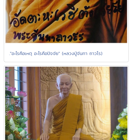
."อะไรคือเหตุ อะไรคือปัจจัย" (หลวงปู่จันทา ถาวโร)