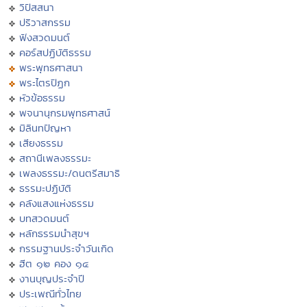
วิปัสสนา
ปริวาสกรรม
ฟังสวดมนต์
คอร์สปฏิบัติธรรม
พระพุทธศาสนา
พระไตรปิฏก
หัวข้อธรรม
พจนานุกรมพุทธศาสน์
มิลินทปัญหา
เสียงธรรม
สถานีเพลงธรรมะ
เพลงธรรมะ/ดนตรีสมาธิ
ธรรมะปฏิบัติ
คลังแสงแห่งธรรม
บทสวดมนต์
หลักธรรมนำสุขฯ
กรรมฐานประจำวันเกิด
ฮีต ๑๒ คอง ๑๔
งานบุญประจำปี
ประเพณีทั่วไทย