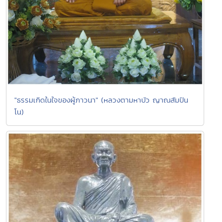
"ธรรมเกิดในใจของผู้ภาวนา" (หลวงตามหาบัว ญาณสัมปัน
โน)