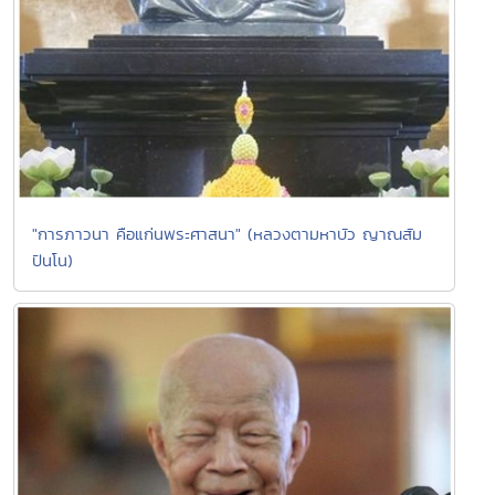
"การภาวนา คือแก่นพระศาสนา" (หลวงตามหาบัว ญาณสัม
ปันโน)