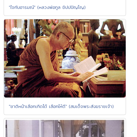
"ใจกับอารมณ์" (หลวงพ่อทูล ขิปปปัญโญ)
"ชาติหน้าเลือกเกิดได้ เลือกให้ดี" (สมเด็จพระสังฆราชเจ้า)