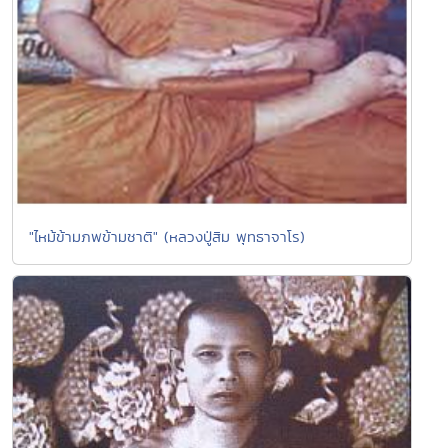
"ไหม้ข้ามภพข้ามชาติ" (หลวงปู่สิม พุทธาจาโร)