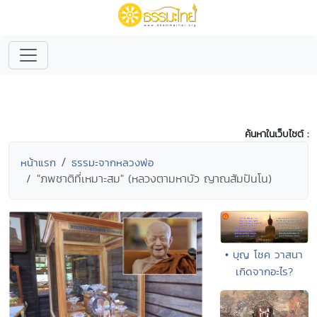
ค้นหาในเว็บไซต์ :
หน้าแรก
ธรรมะจากหลวงพ่อ
"ภพชาติที่เหมาะสม" (หลวงตามหาบัว ญาณสัมปันโน)
• บุญ โชค วาสนา
เกิดจากอะไร?