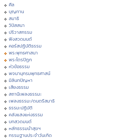
ศีล
บุญทาน
สมาธิ
วิปัสสนา
ปริวาสกรรม
ฟังสวดมนต์
คอร์สปฏิบัติธรรม
พระพุทธศาสนา
พระไตรปิฏก
หัวข้อธรรม
พจนานุกรมพุทธศาสน์
มิลินทปัญหา
เสียงธรรม
สถานีเพลงธรรมะ
เพลงธรรมะ/ดนตรีสมาธิ
ธรรมะปฏิบัติ
คลังแสงแห่งธรรม
บทสวดมนต์
หลักธรรมนำสุขฯ
กรรมฐานประจำวันเกิด