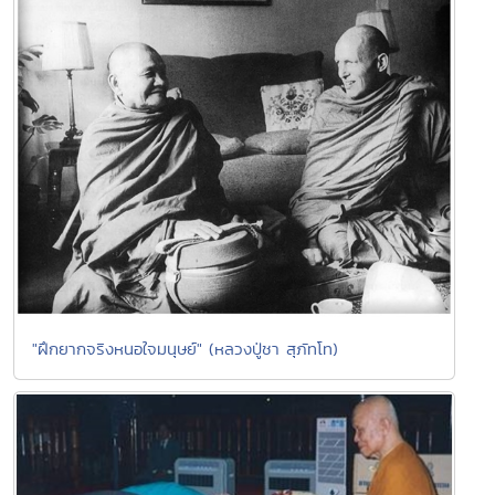
"ฝึกยากจริงหนอใจมนุษย์" (หลวงปู่ชา สุภัทโท)