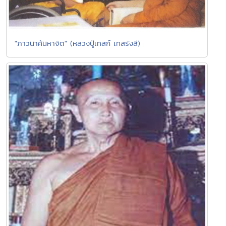
"ภาวนาค้นหาจิต" (หลวงปู่เทสก์ เทสรังสี)