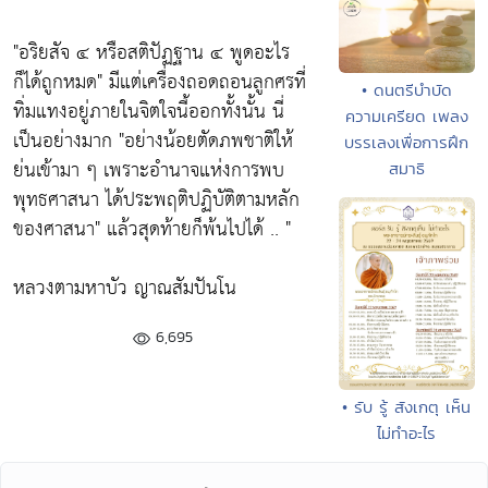
"อริยสัจ ๔ หรือสติปัฏฐาน ๔ พูดอะไร
ก็ได้ถูกหมด"
มีแต่เครื่องถอดถอนลูกศรที่
• ดนตรีบำบัด
ทิ่มแทงอยู่ภายในจิตใจนี้ออกทั้งนั้น นี่
ความเครียด เพลง
เป็นอย่างมาก
"อย่างน้อยตัดภพชาติให้
บรรเลงเพื่อการฝึก
ย่นเข้ามา ๆ เพราะอำนาจแห่งการพบ
สมาธิ
พุทธศาสนา ได้ประพฤติปฏิบัติตามหลัก
ของศาสนา"
แล้วสุดท้ายก็พ้นไปได้ .. "
หลวงตามหาบัว ญาณสัมปันโน
6,695
• รับ รู้ สังเกตุ เห็น
ไม่ทำอะไร