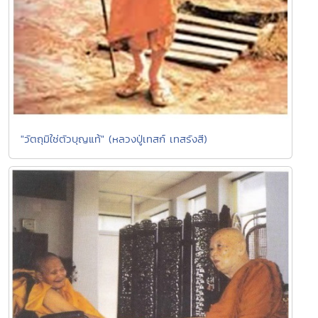
"วัตถุมิใช่ตัวบุญแท้" (หลวงปู่เทสก์ เทสรังสี)