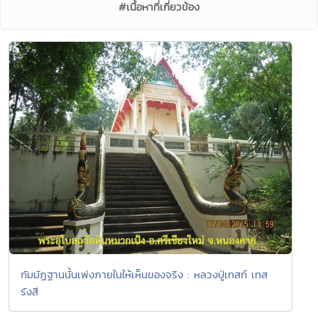
#เนื้อหาที่เกี่ยวข้อง
กัมมัฏฐานนั้นเพ่งภายในให้เห็นของจริง : หลวงปู่เทสก์ เทส
รังสี