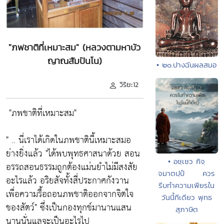
"ภพชาติที่เหมาะสม" (หลวงตามหาบัว
ญาณสัมปันโน)
• ๒๐.ปางฉันผลสมอ
วิริยะ12
"ภพชาติที่เหมาะสม"
" .. นี่เราได้เกิดในภพชาตินี้เหมาะสมอ
ย่างยิ่งแล้ว
"ได้พบพุทธศาสนาด้วย สอน
• อชฺเชว กิจฺ
อรรถสอนธรรมถูกต้องแม่นยำไม่มีสงสัย
จมาตปฺปํ ควร
อะไรแล้ว อริยสัจทั้งสี่ประกาศกังวาน
รีบทำความเพียรใน
เพื่อความรื้อถอนภพชาติออกจากจิตใจ
วันนี้ทีเดียว พุทธ
ของสัตว์"
ซึ่งเป็นกองทุกข์มานานแสน
สุภาษิต
นานนั่นแลจะเป็นอะไรไป