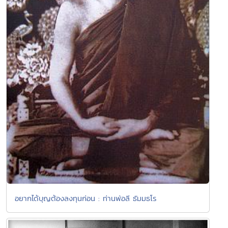
อยากได้บุญต้องลงทุนก่อน : ท่านพ่อลี ธัมมธโร