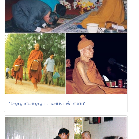
"ปัญญากับสัญญา ต่างกันราวฟ้ากับดิน"