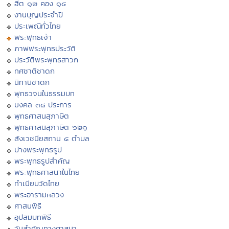
ฮีต ๑๒ คอง ๑๔
งานบุญประจำปี
ประเพณีทั่วไทย
พระพุทธเจ้า
ภาพพระพุทธประวัติ
ประวัติพระพุทธสาวก
ทศชาติชาดก
นิทานชาดก
พุทธวจนในธรรมบท
มงคล ๓๘ ประการ
พุทธศาสนสุภาษิต
พุทธศาสนสุภาษิต ๖๒๑
สังเวชนียสถาน ๔ ตำบล
ปางพระพุทธรูป
พระพุทธรูปสำคัญ
พระพุทธศาสนาในไทย
ทำเนียบวัดไทย
พระอารามหลวง
ศาสนพิธี
อุปสมบทพิธี
วันสำคัญทางศาสนา