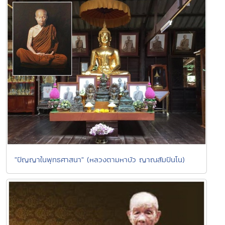
"ปัญญาในพุทธศาสนา" (หลวงตามหาบัว ญาณสัมปันโน)