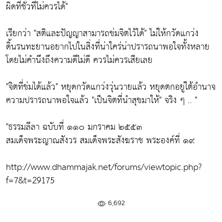
ผิดที่ชั่วที่ไม่ควรได้"
เรียกว่า
"สติและปัญญาสามารถข่มจิตไว้ได้"
ไม่ให้กวัดแกว่ง
ดิ้นรนทะยานอยากไปในสิ่งที่น่าใคร่น่าปรารถนาพอใจทั้งหลาย
โดยไม่คำนึงถึงความดีไม่ดี ควรไม่ควรเสียเลย
"จิตที่ข่มได้แล้ว"
หยุดกวัดแกว่งวุ่นวายแล้ว หยุดตกอยู่ใต้อำนาจ
ความปรารถนาพอใจแล้ว
"เป็นจิตที่นำสุขมาให้"
จริง ๆ .. "
"ธรรมลีลา ฉบับที่ ๑๑๐ มกราคม ๒๕๕๓
สมเด็จพระญาณสังวร สมเด็จพระสังฆราช พระองค์ที่ ๑๙
http://www.dhammajak.net/forums/viewtopic.php?
f=7&t=29175
6,692