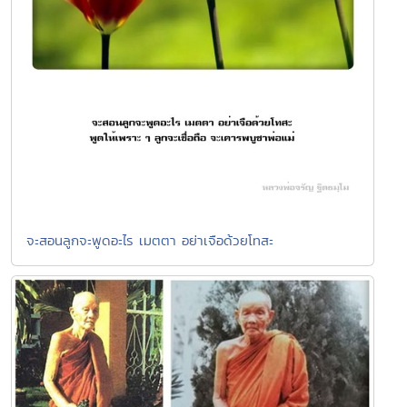
จะสอนลูกจะพูดอะไร เมตตา อย่าเจือด้วยโทสะ