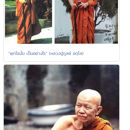
"พุทโธนั้น เป็นอย่างไร" (หลวงปู่ดูลย์ อตุโล)