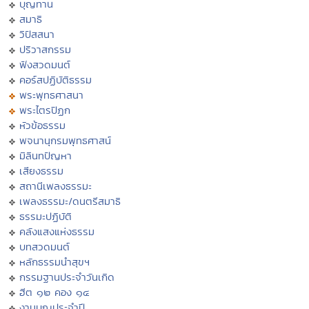
บุญทาน
สมาธิ
วิปัสสนา
ปริวาสกรรม
ฟังสวดมนต์
คอร์สปฏิบัติธรรม
พระพุทธศาสนา
พระไตรปิฏก
หัวข้อธรรม
พจนานุกรมพุทธศาสน์
มิลินทปัญหา
เสียงธรรม
สถานีเพลงธรรมะ
เพลงธรรมะ/ดนตรีสมาธิ
ธรรมะปฏิบัติ
คลังแสงแห่งธรรม
บทสวดมนต์
หลักธรรมนำสุขฯ
กรรมฐานประจำวันเกิด
ฮีต ๑๒ คอง ๑๔
งานบุญประจำปี