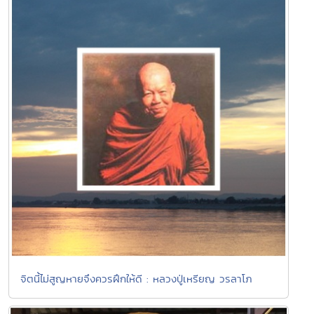
จิตนี้ไม่สูญหายจึงควรฝึกให้ดี : หลวงปู่เหรียญ วรลาโภ