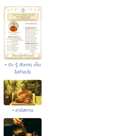
• รับ รู้ สังเกตุ เห็น
ไม่ทำอะไร
• อามิสทาน