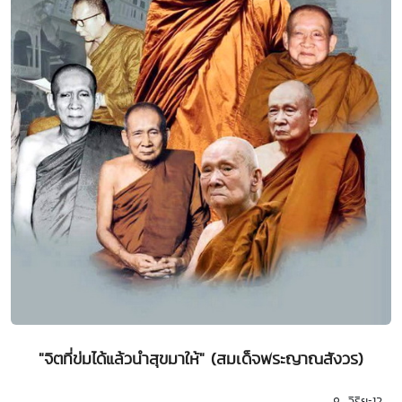
"จิตที่ข่มได้แล้วนำสุขมาให้" (สมเด็จพระญาณสังวร)
วิริยะ12