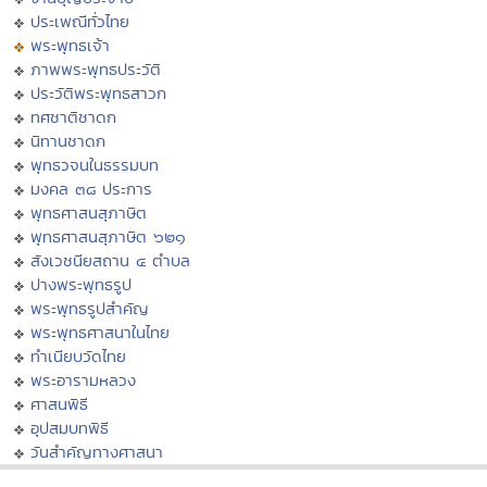
ประเพณีทั่วไทย
พระพุทธเจ้า
ภาพพระพุทธประวัติ
ประวัติพระพุทธสาวก
ทศชาติชาดก
นิทานชาดก
พุทธวจนในธรรมบท
มงคล ๓๘ ประการ
พุทธศาสนสุภาษิต
พุทธศาสนสุภาษิต ๖๒๑
สังเวชนียสถาน ๔ ตำบล
ปางพระพุทธรูป
พระพุทธรูปสำคัญ
พระพุทธศาสนาในไทย
ทำเนียบวัดไทย
พระอารามหลวง
ศาสนพิธี
อุปสมบทพิธี
วันสำคัญทางศาสนา