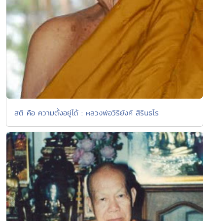
สติ คือ ความตั้งอยู่ได้ : หลวงพ่อวิริยังค์ สิรินธโร