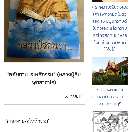
• รักความดีในตัวเอง
เคารพความดีในตัว
เอง เพิ่มพูนความดี
ในตัวเอง แล้วความ
รักใครสักคนมาหรือ
ไม่มาก็มีความสุขที่
ไว้ใจได้
"อภัยทาน-อโหสิกรรม" (หลวงปู่สิม
พุทธาจาโร)
• วัดวังผาแดง
วิริยะ12
ต.นาสวน อ.ศรีสวัสดิ์
จ.กาญจนบุรี
.
"อภัยทาน-อโหสิกรรม"