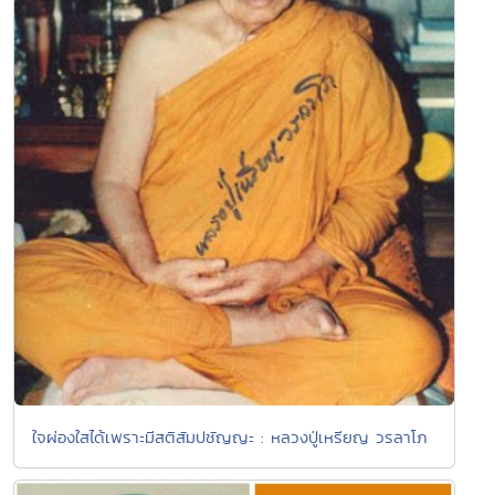
ใจผ่องใสได้เพราะมีสติสัมปชัญญะ : หลวงปู่เหรียญ วรลาโภ