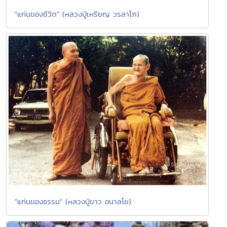
"แก่นของชีวิต" (หลวงปู่เหรียญ วรลาโภ)
"แก่นของธรรม" (หลวงปู่ขาว อนาลโย)