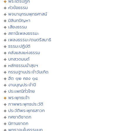
พระไตรปิฏก
หัวข้อธรรม
พจนานุกรมพุทธศาสน์
มิลินทปัญหา
เสียงธรรม
สถานีเพลงธรรมะ
เพลงธรรมะ/ดนตรีสมาธิ
ธรรมะปฏิบัติ
คลังแสงแห่งธรรม
บทสวดมนต์
หลักธรรมนำสุขฯ
กรรมฐานประจำวันเกิด
ฮีต ๑๒ คอง ๑๔
งานบุญประจำปี
ประเพณีทั่วไทย
พระพุทธเจ้า
ภาพพระพุทธประวัติ
ประวัติพระพุทธสาวก
ทศชาติชาดก
นิทานชาดก
พุทธวจนในธรรมบท