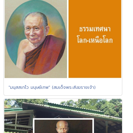
"มนุสสเทโว มนุษย์เทพ" (สมเด็จพระสังฆราชเจ้า)