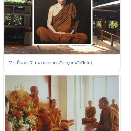
"จิตเป็นสมาธิ" (หลวงตามหาบัว ญาณสัมปันโน)