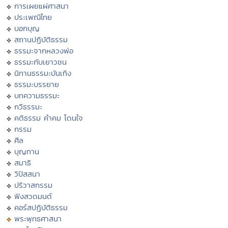
การเผยแผ่ศาสนา
ประเพณีไทย
บอกบุญ
สถานปฏิบัติธรรม
ธรรมะจากหลวงพ่อ
ธรรมะกับเยาวชน
นิทานธรรมะบันเทิง
ธรรมะบรรยาย
บทความธรรมะ
กวีธรรมะ
คติธรรม คำคม โดนใจ
กรรม
ศีล
บุญทาน
สมาธิ
วิปัสสนา
ปริวาสกรรม
ฟังสวดมนต์
คอร์สปฏิบัติธรรม
พระพุทธศาสนา