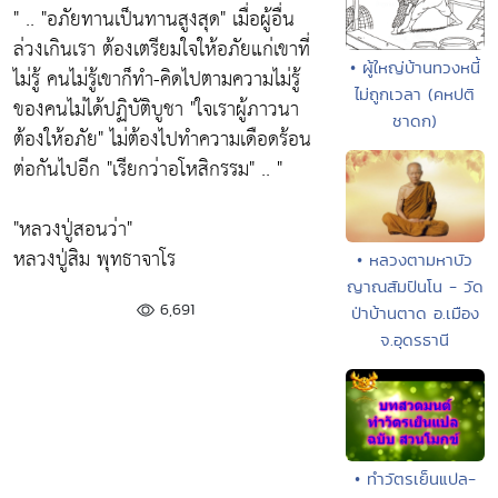
" ..
"อภัยทานเป็นทานสูงสุด"
เมื่อผู้อื่น
ล่วงเกินเรา ต้องเตรียมใจให้อภัยแก่เขาที่
• ผู้ใหญ่บ้านทวงหนี้
ไม่รู้ คนไม่รู้เขาก็ทำ-คิดไปตามความไม่รู้
ไม่ถูกเวลา (คหปติ
ของคนไม่ได้ปฏิบัติบูชา
"ใจเราผู้ภาวนา
ชาดก)
ต้องให้อภัย"
ไม่ต้องไปทำความเดือดร้อน
ต่อกันไปอีก
"เรียกว่าอโหสิกรรม"
.. "
"หลวงปู่สอนว่า"
หลวงปู่สิม พุทธาจาโร
• หลวงตามหาบัว
ญาณสัมปันโน - วัด
6,691
ป่าบ้านตาด อ.เมือง
จ.อุดรธานี
• ทำวัตรเย็นแปล-