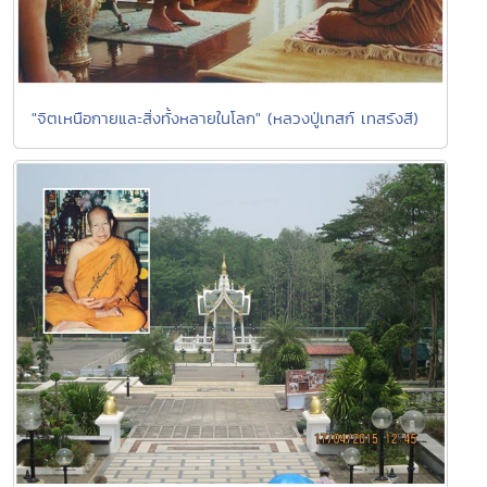
"จิตเหนือกายและสิ่งทั้งหลายในโลก" (หลวงปู่เทสก์ เทสรังสี)