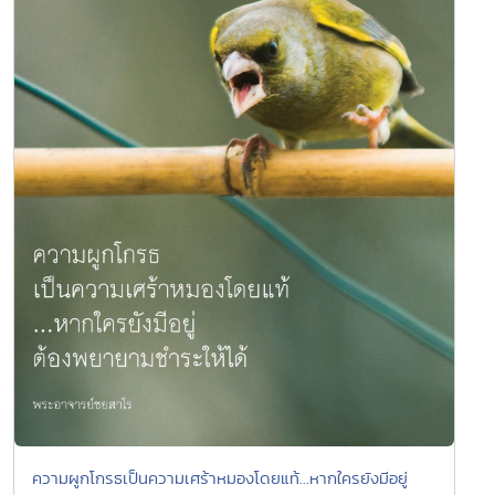
ความผูกโกรธเป็นความเศร้าหมองโดยแท้...หากใครยังมีอยู่