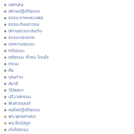
บอกบุญ
สถานปฏิบัติธรรม
ธรรมะจากหลวงพ่อ
ธรรมะกับเยาวชน
นิทานธรรมะบันเทิง
ธรรมะบรรยาย
บทความธรรมะ
กวีธรรมะ
คติธรรม คำคม โดนใจ
กรรม
ศีล
บุญทาน
สมาธิ
วิปัสสนา
ปริวาสกรรม
ฟังสวดมนต์
คอร์สปฏิบัติธรรม
พระพุทธศาสนา
พระไตรปิฏก
หัวข้อธรรม