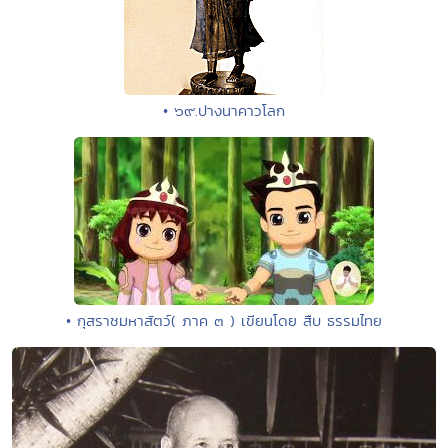
• ๖๙.ปางนาคาวโลก
• กุสราชมหาสัตว์( ภาค ๓ ) เขียนโดย สืบ ธรรมไทย