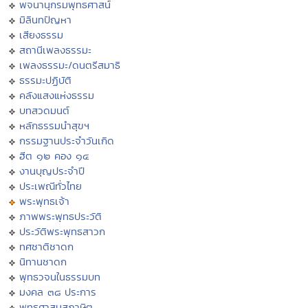
พจนานุกรมพุทธศาสน์
มิลินทปัญหา
เสียงธรรม
สถานีเพลงธรรมะ
เพลงธรรมะ/ดนตรีสมาธิ
ธรรมะปฏิบัติ
คลังแสงแห่งธรรม
บทสวดมนต์
หลักธรรมนำสุขฯ
กรรมฐานประจำวันเกิด
ฮีต ๑๒ คอง ๑๔
งานบุญประจำปี
ประเพณีทั่วไทย
พระพุทธเจ้า
ภาพพระพุทธประวัติ
ประวัติพระพุทธสาวก
ทศชาติชาดก
นิทานชาดก
พุทธวจนในธรรมบท
มงคล ๓๘ ประการ
พุทธศาสนสุภาษิต