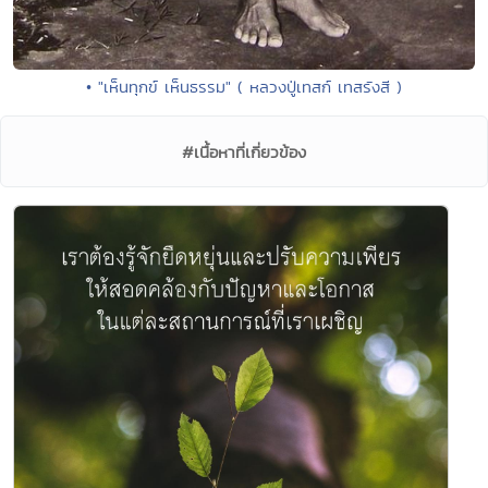
• "เห็นทุกข์ เห็นธรรม" ( หลวงปู่เทสก์ เทสรังสี )
#เนื้อหาที่เกี่ยวข้อง